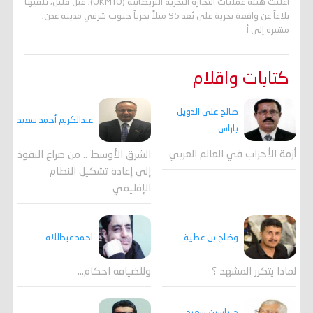
أعلنت هيئة عمليات التجارة البحرية البريطانية (UKMTO)، قبل قليل، تلقيها
بلاغاً عن واقعة بحرية على بُعد 95 ميلاً بحرياً جنوب شرقي مدينة عدن،
مشيرة إلى أ
كتابات واقلام
صالح علي الدويل
عبدالكريم أحمد سعيد
باراس
أزمة الأحزاب في العالم العربي
الشرق الأوسط .. من صراع النفوذ
إلى إعادة تشكيل النظام
الإقليمي
احمد عبداللاه
وضاح بن عطية
وللضيافة احكام…
لماذا يتكرر المشهد ؟
د. ياسين سعيد