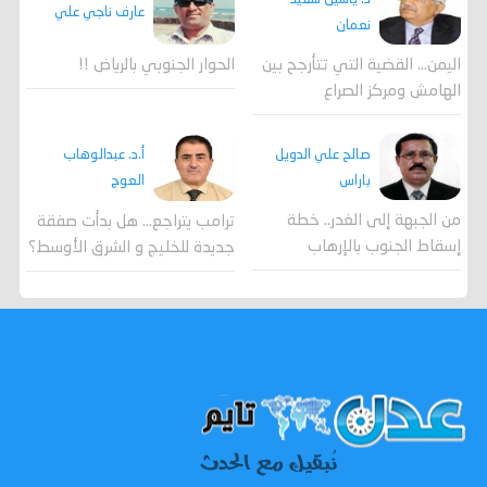
عارف ناجي علي
نعمان
اليمن… القضية التي تتأرجح بين
الحوار الجنوبي بالرياض !!
الهامش ومركز الصراع
صالح علي الدويل
أ.د. عبدالوهاب
باراس
العوج
من الجبهة إلى الغدر.. خطة
ترامب يتراجع... هل بدأت صفقة
إسقاط الجنوب بالإرهاب
جديدة للخليج و الشرق الأوسط؟