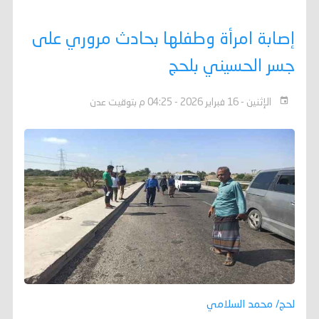
إصابة امرأة وطفلها بحادث مروري على
جسر الحسيني بلحج
الإثنين - 16 فبراير 2026 - 04:25 م بتوقيت عدن
لحج/ محمد السلامي