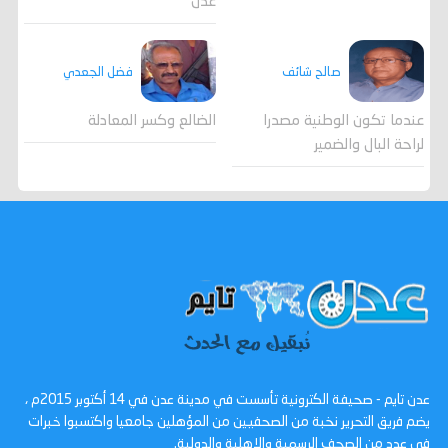
عدن
صالح شائف
فضل الجعدي
عندما تكون الوطنية مصدرا
الضالع وكسر المعادلة
لراحة البال والضمير
عدن تايم - صحيفة الكترونية تأسست في مدينة عدن في 14 أكتوبر 2015م ،
يضم فريق التحرير نخبة من الصحفيين من المؤهلين جامعيا واكتسبوا خبرات
في عدد من الصحف الرسمية والاهلية والدولية.