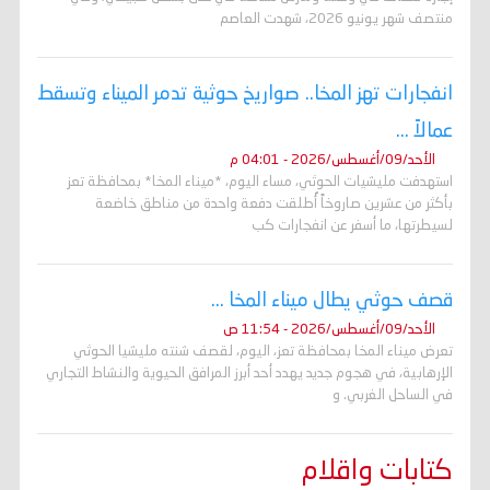
منتصف شهر يونيو 2026، شهدت العاصم
انفجارات تهز المخا.. صواريخ حوثية تدمر الميناء وتسقط
عمالاً ...
الأحد/09/أغسطس/2026 - 04:01 م
استهدفت مليشيات الحوثي، مساء اليوم، *ميناء المخا* بمحافظة تعز
بأكثر من عشرين صاروخاً أُطلقت دفعة واحدة من مناطق خاضعة
لسيطرتها، ما أسفر عن انفجارات كب
قصف حوثي يطال ميناء المخا ...
الأحد/09/أغسطس/2026 - 11:54 ص
تعرض ميناء المخا بمحافظة تعز، اليوم، لقصف شنته مليشيا الحوثي
الإرهابية، في هجوم جديد يهدد أحد أبرز المرافق الحيوية والنشاط التجاري
في الساحل الغربي. و
كتابات واقلام