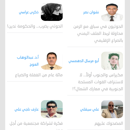
ذكرى عراسي
نشوان نصر
الحوثي يضرب… والحكومة تدين!
الحوثيون في سباق مع الزمن
محاولة لربط الملف اليمني
بالصراع الإقليمي
أ.د. عبدالوهاب
أبو مرسال الدهمسي
العوج
مكيراس والجنوب أولاً... لا
مائة عام من الغفلة والضياع
لاستنزاف القوات المسلحة
الجنوبية في معارك الشمال؟!
علي سيقلي
عارف ناجي علي
المضحوك عليهم
فكرة لشراكة مجتمعية من أجل