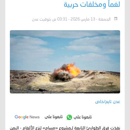
لغماً ومخلفات حربية
الجمعة - 13 مارس 2026 - 03:31 ص بتوقيت عدن
عدن تايم/خاص
تابعونا على
تابعونا على
نفذت فرق الطوارئ التابعة لـمشروع «مسام» لنزع الألغام - اليمن