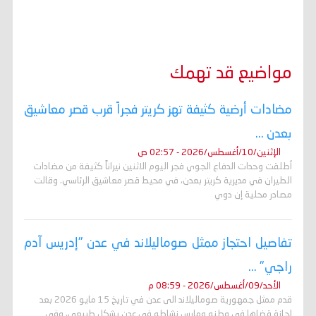
مواضيع قد تهمك
مضادات أرضية كثيفة تهز كريتر فجراً قرب قصر معاشيق
بعدن ...
الإثنين/10/أغسطس/2026 - 02:57 ص
أطلقت وحدات الدفاع الجوي فجر اليوم الاثنين نيراناً كثيفة من مضادات
الطيران في مديرية كريتر بعدن، في محيط قصر معاشيق الرئاسي. وقالت
مصادر محلية إن دوي
تفاصيل احتجاز ممثل صوماليلاند في عدن "إدريس آدم
راجي" ...
الأحد/09/أغسطس/2026 - 08:59 م
قدم ممثل جمهورية صوماليلاند الى عدن في تاريخ 15 مايو 2026 بعد
إجازة قضاها في وطنه ومارس نشاطه في عدن بشكل طبيعي، وفي