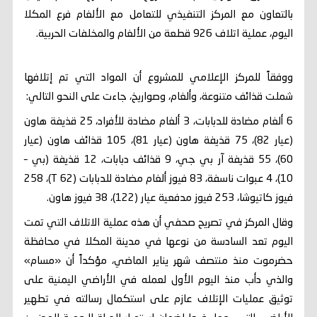
بالتعاون مع المركز التنفيذي للتعامل مع الألغام فرع المكلا
اليوم، عملية اتلاف 926 قطعة من الألغام والمخلفات الحربية.
ووفقاً للمركز الإعلامي للمشروع أن المواد التي تم إتلافها
شملت قذائف متنوعة، وألغام، وصواريخ، جاءت على النحو التالي:
6 ألغام مضادة للدبابات، 3 ألغام مضادة للأفراد، 25 قذيفة هاون
(عيار 82)، 75 قذيفة هاون (عيار 81)، 105 قذائف هاون (عيار
60)، 55 قذيفة آر بي جي، 9 قذائف دبابات، 12 قذيفة (بي –
10)، 4 عبوات ناسفة، 83 فيوز ألغام مضادة للدبابات (T 62)، 258
فيوز كاتيوشا، 253 فيوز مدفعية عيار (122)، 38 فيوز هاون.
وقال المركز في تصريح صحفي أن هذه عملية الاتلاف التي تمت
اليوم تعد السادسة من نوعها في مدينة المكلا في محافظة
حضرموت منذ منتصف شهر يناير الماضي، مؤكداً أن «مسام»
والذي دأب منذ اليوم الأول لعمله في الأراضي اليمنية على
توثيق عمليات الإتلاف عازم على استكمال رسالته في تطهير