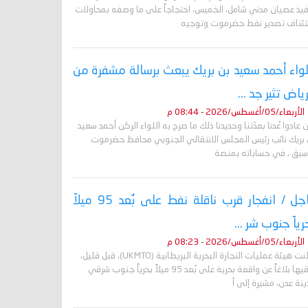
فيذ عصيان مدني شامل، الخميس، احتجاجاً على ما وصفه بمحاولات
تئناف تصدير نفط حضرموت وتوجيه
لواء أحمد سعيد بن بريك يبعث برسالة مشفرة من
رياض تثير جد ...
الأربعاء/05/أغسطس/2026 - 08:44 م
 عادوا عُدنا بعدّتنا وحديدنا ذلك ما صرح به اللواء الركن أحمد سعيد
 بريك نائب رئيس المجلس الانتقالي الجنوبي محافظ حضرموت
أسبق ، في حساباته بمنصة
عاجل / انفجار قرب ناقلة نفط على بُعد 95 ميلاً
رياً جنوب شر ...
الأربعاء/05/أغسطس/2026 - 08:23 م
أعلنت هيئة عمليات التجارة البحرية البريطانية (UKMTO)، قبل قليل،
تلقيها بلاغاً عن واقعة بحرية على بُعد 95 ميلاً بحرياً جنوب شرقي
نة عدن، مشيرة إلى أ