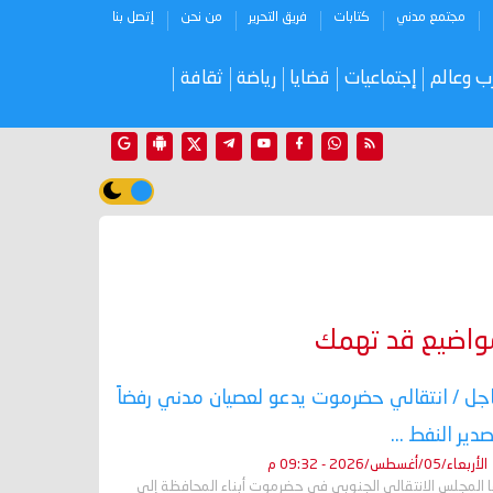
مجتمع مدني
كتابات
فريق التحرير
من نحن
إتصل بنا
ب وعالم
إجتماعيات
قضايا
رياضة
ثقافة
واضيع قد تهمك
جل / انتقالي حضرموت يدعو لعصيان مدني رفضاً
صدير النفط ...
الأربعاء/05/أغسطس/2026 - 09:32 م
ا المجلس الانتقالي الجنوبي في حضرموت أبناء المحافظة إلى