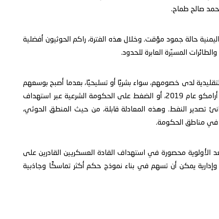
محمد صالح طماح.
م أواخر عام 2018، دخلت الحرب اليمنية حالة جمود مؤقت. وخلال هذه الفترة، راكم الحوثيون أفضلية
الطائرات المسيّرة العابرة للحدود.
لتقليدية لدى خصومهم، سواء بشريًا أو تسليحيًا، بعدما أصبح بوسعهم
تهديد منشآت حيوية في الخليج، كما حدث في هجمات أرامكو عام 2019، أو الضغط على الحكومة الشرعية عبر استهداف
نئ تصدير النفط. وهذه المعادلة قابلة، من حيث المنطق الحوثي،
ة في مناطق الحكومة.
 تعد الأولوية محصورة في استهداف القادة العسكريين القادرين على
إدارية يمكن أن تسهم في بناء نموذج حكم أكثر تماسكًا وجاذبية