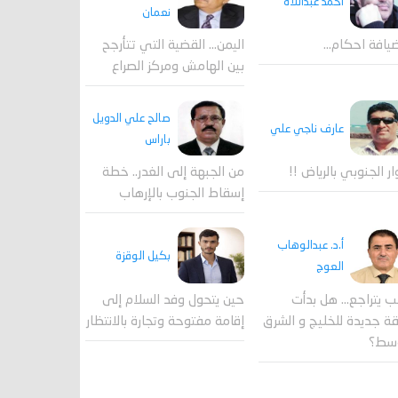
احمد عبداللاه
نعمان
يافة احكام…
اليمن… القضية التي تتأرجح
بين الهامش ومركز الصراع
صالح علي الدويل
عارف ناجي علي
باراس
ار الجنوبي بالرياض !!
من الجبهة إلى الغدر.. خطة
إسقاط الجنوب بالإرهاب
أ.د. عبدالوهاب
بكيل الوقزة
العوج
ب يتراجع... هل بدأت
حين يتحول وفد السلام إلى
 جديدة للخليج و الشرق
إقامة مفتوحة وتجارة بالانتظار
وسط؟