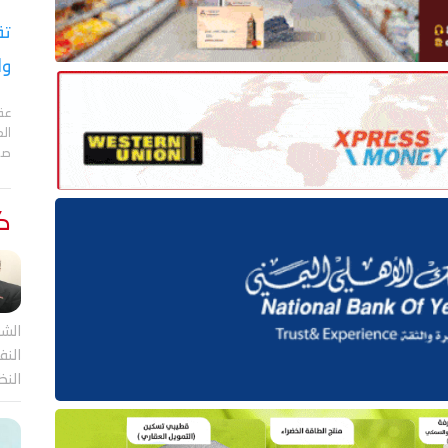
تق
وا
عقد
الع
صا
كت
الشر
النف
النظ