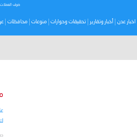
صرف العملات
اخبار عدن
أخبار وتقارير
تحقيقات وحوارات
منوعات
محافظات
عر
م
عا
لت
دع