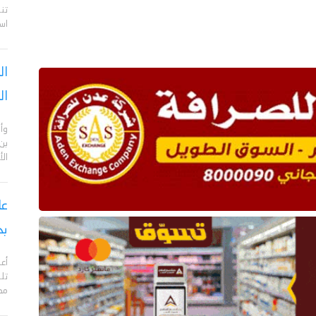
تن
اس
ال
ال
وأن
بن
ال
بح
مدي