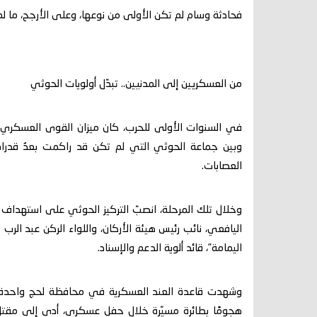
فحادثة وسام لم تكن الأولى من نوعها، وعلى الأرجح، ما لم تت
من العسكريين إلى المدنيين.. تبدّل أولويات الحوثي
في السنوات الأولى للحرب، كان ميزان القوى العسكري ي
وبين جماعة الحوثي التي لم تكن قد راكمت بعدُ قدرا
العصابات.
وخلال تلك المرحلة، انصبّ التركيز الحوثي على استهداف ا
اليافعي، نائب رئيس هيئة الأركان، واللواء الركن عبد الرب 
اليمامة”، قائد ألوية الدعم والإسناد.
وشهدت قاعدة العند العسكرية في محافظة لحج واحدة 
هجومًا بطائرة مسيّرة خلال حفل عسكري، أدى إلى مقتل و