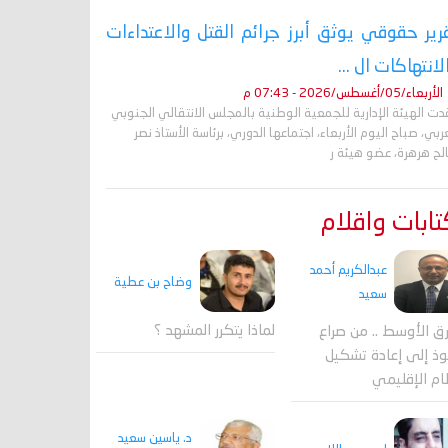
رير حقوقي يوثق أبرز جرائم القتل والاعتداءات
لانتهاكات ال ...
الأربعاء/05/أغسطس/2026 - 07:43 م
ت الهيئة الإدارية للجمعية الوطنية بالمجلس الانتقالي الجنوبي
ربي، صباح اليوم الأربعاء، اجتماعها الدوري، برئاسة الأستاذ نصر
لح هرهرة، عضو هيئة ر
ابات واقلام
عبدالكريم أحمد
وضاح بن عطية
سعيد
لماذا يتكرر المشهد ؟
ق الأوسط .. من صراع
وذ إلى إعادة تشكيل
ام الإقليمي
د. ياسين سعيد