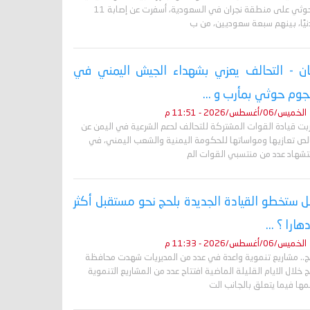
الحوثي على منطقة نجران في السعودية، أسفرت عن إصابة 11
نيًا، بينهم سبعة سعوديين، من ب
ان - التحالف يعزي بشهداء الجيش اليمني في
وم حوثي بمأرب و ...
الخميس/06/أغسطس/2026 - 11:51 م
ربت قيادة القوات المشتركة للتحالف لدعم الشرعية في اليمن عن
لص تعازيها ومواساتها للحكومة اليمنية والشعب اليمني، في
تشهاد عدد من منتسبي القوات الم
 ستخطو القيادة الجديدة بلحج نحو مستقبل أكثر
دهارا ؟ ...
الخميس/06/أغسطس/2026 - 11:33 م
ج.. مشاريع تنموية واعدة في عدد من المديريات شهدت محافظة
 خلال الايام القليلة الماضية افتتاح عدد من المشاريع التنموية
ها فيما يتعلق بالجانب الت