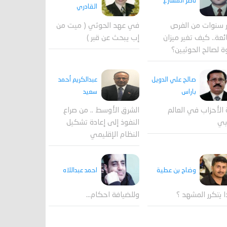
ناصر المشارع
القادري
 سنوات من الفرص
في عهد الحوثي ( ميت من
ئعة.. كيف تغير ميزان
إب يبحث عن قبر )
ة لصالح الحوثيين؟
صالح علي الدويل
عبدالكريم أحمد
باراس
سعيد
 الأحزاب في العالم
الشرق الأوسط .. من صراع
بي
النفوذ إلى إعادة تشكيل
النظام الإقليمي
احمد عبداللاه
وضاح بن عطية
وللضيافة احكام…
ا يتكرر المشهد ؟