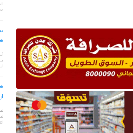
مد
بي
هج
أع
خا
اس
هل
از
لح
لحج
اهم