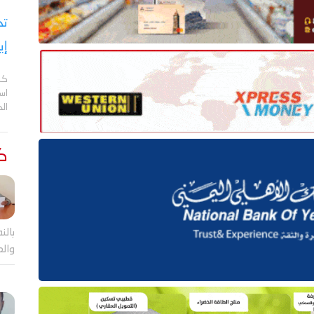
تح
إي
كش
اس
ال
كت
بالن
والع