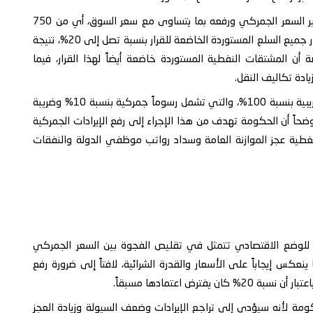
واوضح في منشور عبر حسابه على "فيسبوك" أن قرار تحرير السعر الجمركي ورفعه بما يتساوى مع سعر السوق، أي من 750
ريالاً إلى 1556 ريالاً للدولار الواحد، سيتسبب في رفع أسعار جميع السلع المستوردة الخاضعة للقرار بنسبة تصل إلى 20%، نتيجة
 أن المشتقات النفطية المستوردة خاضعة أيضاً لهذا القرار، فيما
وأشار إلى أنه من المتوقع أن ترتفع الرسوم الجمركية والضريبية بنسبة 100%، والتي تشمل رسوماً جمركية بنسبة 10% وضريبة
سبة 5% وصندوق الطرق والجسور بنسبة 5%، موضحاً أن الحكومة تهدف من هذا الإجراء إلى رفع الإيرادات الجمركية
يار ريال إلى نحو 1200 مليار ريال، لتغطية عجز الموازنة العامة وسداد رواتب موظفي الدولة والنفقات
وضع الاقتصادي تتمثل في تقليص الفجوة بين السعر الجمركي
س إيجاباً على الأسعار والقدرة الشرائية، لافتاً إلى ضرورة رفع
ة لأنه سيؤدي إلى تراجع الإيرادات وضعف السيولة وزيادة العجز