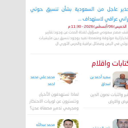
ذير عاجل من السعودية بشأن تنسيق حوثي
راني عراقي لاستهداف ...
الخميس/06/أغسطس/2026 - 11:30 م
ف مصدر سعودي مسؤول لقناة الحدث عن وجود تقارير
تخباراتية موثوقة ومتعددة تفيد بوجود تنسيق بين مليشيات
حوثي في اليمن وفصائل عراقية والحرس الثوري ال
ابات واقلام
محمد علي محمد
سعيد أحمد بن
احمد
اسحاق
لماذا تستهدفون الأخيار،
فير والثبات نصون الدين
وتتسترون عن لوبيات الاحتكار
رض والارض
ومجرمي تدمير مصفاة عدن؟
محمد عبدالله