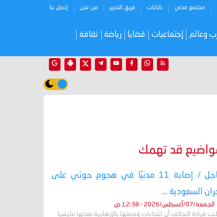
مجتمع مدني
كتابات
فريق التحرير
من نحن
إتصل بنا
ب وعالم
إجتماعيات
قضايا
رياضة
ثقافة
واضيع قد تهمك
عاجل / إصابة 11 مدنيًا في هجوم حوثي على
ران السعودية ...
الجمعة/07/أغسطس/2026 - 12:38 ص
نت قيادة التحالف أن اعتداءات وصفتها بالإرهابية نفذتها مليشيا