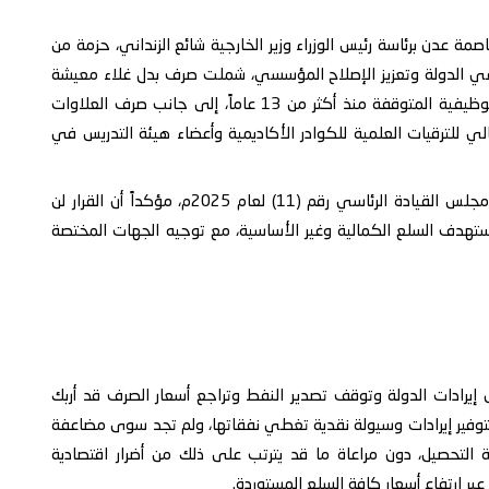
صمة عدن برئاسة رئيس الوزراء وزير الخارجية شائع الزنداني، حزمة من
موظفي الدولة وتعزيز الإصلاح المؤسسي، شملت صرف بدل غلاء معيشة
بنسبة 20% لكافة موظفي الدولة، ومعالجة التسويات الوظيفية المتوقفة منذ أكثر من 13 عاماً، إلى جانب صرف العلاوات
م 2021–2024، وتنفيذ الأثر المالي للترقيات العلمية للكوادر الأكاديمية وأعضاء هيئة التدريس في
كما أقر المجلس تحرير سعر الدولار الجمركي تنفيذاً لقرار مجلس القيادة الرئاسي رقم (11) لعام 2025م، مؤكداً أن القرار لن
ستهدف السلع الكمالية وغير الأساسية، مع توجيه الجهات المختصة
 إيرادات الدولة وتوقف تصدير النفط وتراجع أسعار الصرف قد أربك
توفير إيرادات وسيولة نقدية تغطي نفقاتها، ولم تجد سوى مضاعفة
لة التحصيل، دون مراعاة ما قد يترتب على ذلك من أضرار اقتصادية
ر ارتفاع أسعار كافة السلع المستوردة.