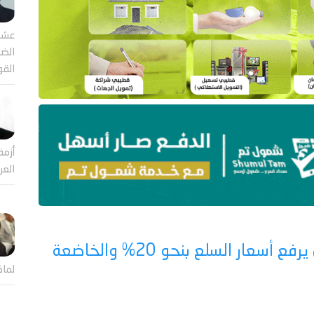
عشر
الضا
القو
أزمة
العر
خبير اقتصادي: تحرير الدولار الجمركي يرفع أسعار السلع بنحو 20% والخاضعة
لماذ