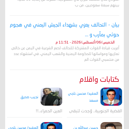
بينهم سبعة سعوديين، من ب
بيان - التحالف يعزي بشهداء الجيش اليمني في هجوم
حوثي بمأرب و ...
الخميس/06/أغسطس/2026 - 11:51 م
أعربت قيادة القوات المشتركة للتحالف لدعم الشرعية في اليمن عن خالص
تعازيها ومواساتها للحكومة اليمنية والشعب اليمني، في استشهاد عدد
من منتسبي القوات الم
كتابات واقلام
العقيد/ محسن ناجي
نجيب صديق
مسعد
القضية الجنوبية.. وُجدت لتبقى
العين الحمراء..!!
العقيد/ محسن ناجي
حسين عبدالله بن