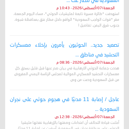
السعودية في مطار عت ...
الجمعة/07/أغسطس/2026 - 10:43 م
استهدفت *طائرة مسيرة تابعة لمليشيات الحوثي*، مساء اليوم الجمعة،
مقر *قوات الواجب السعودية* الواقع داخل مطار عتق بمحافظة شبوة،
جنوب شرق اليمن. تفاصيل ا
تصعيد جديد.. الحوثيون يأمرون بإخلاء معسكرات
التحشيد في مناطق ...
الجمعة/07/أغسطس/2026 - 08:36 م
هددت جماعة الحوثي الارهابية في بيان صدر عنها قبل قليل بسحق كل
معسكرات التحشيد العسكري الموالية لمجلس الرئاسة اليمني المفروض
من قبل السعودية ودعت من وص
عاجل / إصابة 11 مدنيًا في هجوم حوثي على نجران
السعودية ...
الجمعة/07/أغسطس/2026 - 12:38 ص
أعلنت قيادة التحالف أن اعتداءات وصفتها بالإرهابية نفذتها مليشيا
الحوثي على منطقة نجران في السعودية، أسفرت عن إصابة 11 مدنيًا،