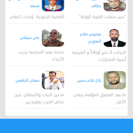
مسعد
عطاف
القضية الجنوبية.. وُجدت لتبقى
"حين سبقت الضربة الرواية"
عيدروس صلاح
علي سيقلي
المدوري
عندما تعيد السياسة ترتيب
البيانات لا تحرر أوطاناً و الشرعية
الأعداء
أسيرة الامتيازات
بلال غلام حسين
سعدان اليافعي
ما بعد الفصول المؤلمة..يبقى
ما بين الثبات والانبطاح.. حين
الأمل
تخاض الحرب بعقيدتين