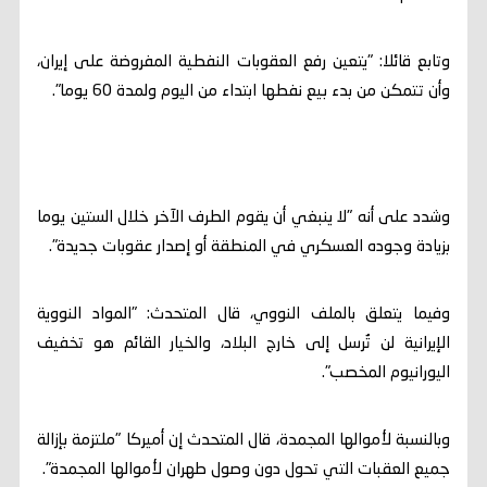
وتابع قائلا: "يتعين رفع العقوبات النفطية المفروضة على إيران،
وأن تتمكن من بدء بيع نفطها ابتداء من اليوم ولمدة 60 يوما".
وشدد على أنه "لا ‌ينبغي ‌أن ‌يقوم ‌الطرف ‌الآخر ⁠خلال ⁠الستين ‌يوما
⁠بزيادة ⁠وجوده العسكري ⁠في المنطقة أو إصدار ‌عقوبات جديدة".
وفيما يتعلق بالملف النووي، قال المتحدث: "المواد النووية
الإيرانية لن تُرسل إلى خارج البلاد، والخيار القائم هو تخفيف
اليورانيوم المخصب".
وبالنسبة لأموالها المجمدة، قال المتحدث إن أميركا "ملتزمة بإزالة
جميع العقبات التي تحول دون وصول طهران لأموالها المجمدة".