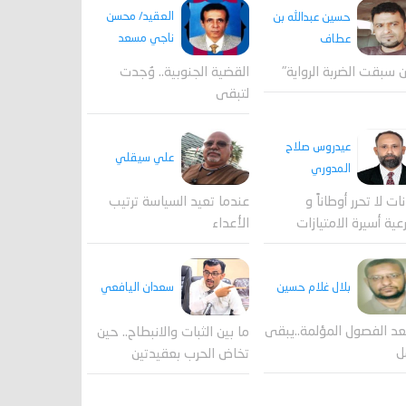
العقيد/ محسن
حسين عبدالله بن
ناجي مسعد
عطاف
القضية الجنوبية.. وُجدت
 سبقت الضربة الرواية"
لتبقى
عيدروس صلاح
علي سيقلي
المدوري
عندما تعيد السياسة ترتيب
نات لا تحرر أوطاناً و
الأعداء
عية أسيرة الامتيازات
بلال غلام حسين
سعدان اليافعي
عد الفصول المؤلمة..يبقى
ما بين الثبات والانبطاح.. حين
ل
تخاض الحرب بعقيدتين