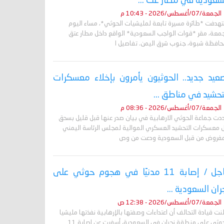
سعودية في مطار عت ...
الجمعة/07/أغسطس/2026 - 10:43 م
تهدفت *طائرة مسيرة تابعة لمليشيات الحوثي*، مساء اليوم
جمعة، مقر *قوات الواجب السعودية* الواقع داخل مطار عتق
حافظة شبوة، جنوب شرق اليمن. تفاصيل ا
عيد جديد.. الحوثيون يأمرون بإخلاء معسكرات
تحشيد في مناطق ...
الجمعة/07/أغسطس/2026 - 08:36 م
دت جماعة الحوثي الارهابية في بيان صدر عنها قبل قليل بسحق
 معسكرات التحشيد العسكري الموالية لمجلس الرئاسة اليمني
مفروض من قبل السعودية ودعت من وص
عاجل / إصابة 11 مدنيًا في هجوم حوثي على
ران السعودية ...
الجمعة/07/أغسطس/2026 - 12:38 ص
نت قيادة التحالف أن اعتداءات وصفتها بالإرهابية نفذتها مليشيا
الحوثي على منطقة نجران في السعودية، أسفرت عن إصابة 11