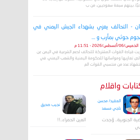
نيًا، بينهم سبعة سعوديين، من ب
ان - التحالف يعزي بشهداء الجيش اليمني في
وم حوثي بمأرب و ...
الخميس/06/أغسطس/2026 - 11:51 م
ربت قيادة القوات المشتركة للتحالف لدعم الشرعية في اليمن عن
لص تعازيها ومواساتها للحكومة اليمنية والشعب اليمني، في
تشهاد عدد من منتسبي القوات الم
ابات واقلام
العقيد/ محسن
نجيب صديق
ناجي مسعد
ية الجنوبية.. وُجدت
العين الحمراء..!!
قى