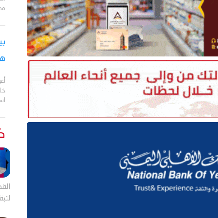
مد
بي
هج
أع
خا
اس
كت
القض
لتب