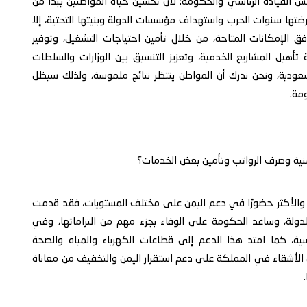
القيادة الرئاسي والحكومة؛ لأن تحسين حياة المواطنين يبدأ من
فرضتها سنوات الحرب واستهداف مؤسسات الدولة وبنيتها التحتية، إلا
ق الإمكانات المتاحة، من خلال تأمين احتياجات التشغيل، وتوفير
أهيل المشاريع الخدمية، وتعزيز التنسيق بين الوزارات والسلطات
سعودية، ونحن ندرك أن المواطن ينتظر نتائج ملموسة، ولذلك سيظل
مة.
منية وصرف الرواتب وتأمين بعض الخدمات؟
كبر والأكثر حضورًا في دعم اليمن على مختلف المستويات، فقد قدمت
ي للدولة، وساعد الحكومة على الوفاء بجزء مهم من التزاماتها، وفي
ية، كما امتد هذا الدعم إلى قطاعات الكهرباء والمياه والصحة
 الأشقاء في المملكة على دعم استقرار اليمن والتخفيف من معاناة