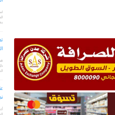
ال
اس
ال
بم
تص
ال
هد
كل
ال
نج
أعل