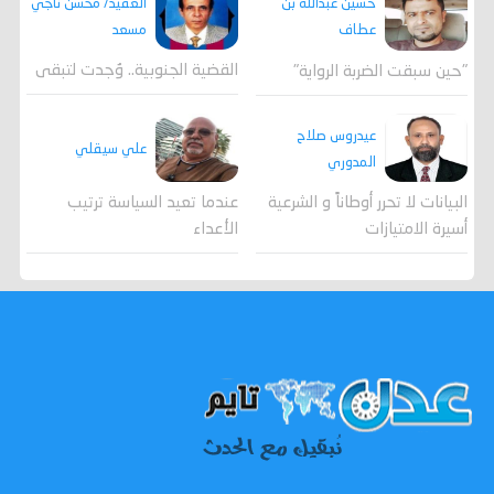
العقيد/ محسن ناجي
حسين عبدالله بن
مسعد
عطاف
القضية الجنوبية.. وُجدت لتبقى
"حين سبقت الضربة الرواية"
عيدروس صلاح
علي سيقلي
المدوري
عندما تعيد السياسة ترتيب
البيانات لا تحرر أوطاناً و الشرعية
الأعداء
أسيرة الامتيازات