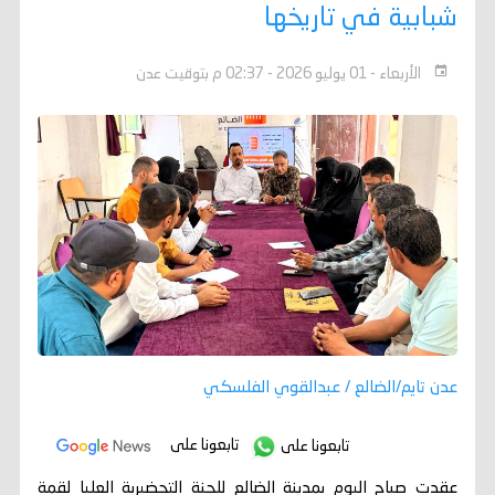
شبابية في تاريخها
الأربعاء - 01 يوليو 2026 - 02:37 م بتوقيت عدن
عدن تايم/الضالع / عبدالقوي الفلسكي
تابعونا على
تابعونا على
عقدت صباح اليوم بمدينة الضالع للجنة التحضيرية العليا لقمة