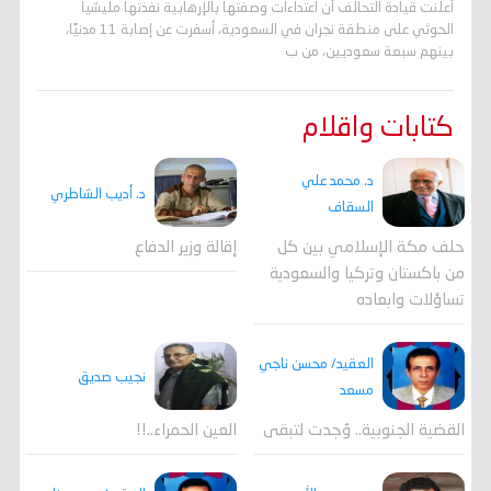
أعلنت قيادة التحالف أن اعتداءات وصفتها بالإرهابية نفذتها مليشيا
الحوثي على منطقة نجران في السعودية، أسفرت عن إصابة 11 مدنيًا،
بينهم سبعة سعوديين، من ب
كتابات واقلام
د. محمد علي
د. أديب الشاطري
السقاف
حلف مكة الإسلامي بين كل
إقالة وزير الدفاع
من باكستان وتركيا والسعودية
تساؤلات وابعاده
العقيد/ محسن ناجي
نجيب صديق
مسعد
القضية الجنوبية.. وُجدت لتبقى
العين الحمراء..!!