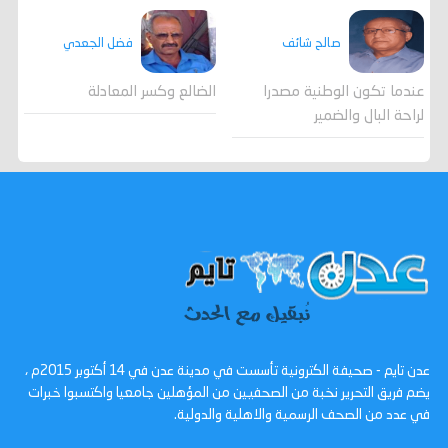
صالح شائف
فضل الجعدي
عندما تكون الوطنية مصدرا
الضالع وكسر المعادلة
لراحة البال والضمير
عدن تايم - صحيفة الكترونية تأسست في مدينة عدن في 14 أكتوبر 2015م ،
يضم فريق التحرير نخبة من الصحفيين من المؤهلين جامعيا واكتسبوا خبرات
في عدد من الصحف الرسمية والاهلية والدولية.