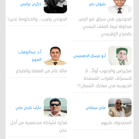
ذكرى عراسي
نشوان نصر
الحوثي يضرب… والحكومة تدين!
الحوثيون في سباق مع الزمن
محاولة لربط الملف اليمني
بالصراع الإقليمي
أ.د. عبدالوهاب
أبو مرسال الدهمسي
العوج
مكيراس والجنوب أولاً... لا
مائة عام من الغفلة والضياع
لاستنزاف القوات المسلحة
الجنوبية في معارك الشمال؟!
علي سيقلي
عارف ناجي علي
المضحوك عليهم
فكرة لشراكة مجتمعية من أجل
عدن