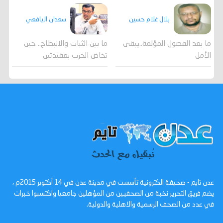
بلال غلام حسين
سعدان اليافعي
ما بعد الفصول المؤلمة..يبقى
ما بين الثبات والانبطاح.. حين
الأمل
تخاض الحرب بعقيدتين
عدن تايم - صحيفة الكترونية تأسست في مدينة عدن في 14 أكتوبر 2015م ،
يضم فريق التحرير نخبة من الصحفيين من المؤهلين جامعيا واكتسبوا خبرات
في عدد من الصحف الرسمية والاهلية والدولية.