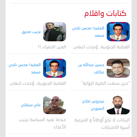
كتابات واقلام
العقيد/ محسن ناجي
نجيب صديق
مسعد
القضية الجنوبية.. وُجدت لتبقى
العين الحمراء..!!
العقيد/ محسن ناجي
حسين عبدالله بن
مسعد
عطاف
القضية الجنوبية.. وُجدت لتبقى
"حين سبقت الضربة الرواية"
عيدروس صلاح
علي سيقلي
المدوري
عندما تعيد السياسة ترتيب
البيانات لا تحرر أوطاناً و الشرعية
الأعداء
أسيرة الامتيازات