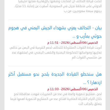
أعلنت قيادة التحالف أن اعتداءات وصفتها بالإرهابية نفذتها مليشيا
الحوثي على منطقة نجران في السعودية، أسفرت عن إصابة 11 مدنيًا،
بينهم سبعة سعوديين، من ب
بيان - التحالف يعزي بشهداء الجيش اليمني في هجوم
حوثي بمأرب و ...
الخميس/06/أغسطس/2026 - 11:51 م
أعربت قيادة القوات المشتركة للتحالف لدعم الشرعية في اليمن عن خالص
تعازيها ومواساتها للحكومة اليمنية والشعب اليمني، في استشهاد عدد
من منتسبي القوات الم
هل ستخطو القيادة الجديدة بلحج نحو مستقبل أكثر
ازدهارا ؟ ...
الخميس/06/أغسطس/2026 - 11:33 م
لحج.. مشاريع تنموية واعدة في عدد من المديريات شهدت محافظة لحج
خلال الايام القليلة الماضية افتتاح عدد من المشاريع التنموية اهمها فيما
يتعلق بالجانب الت