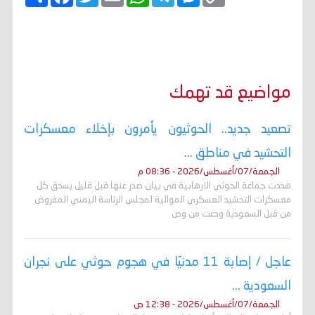
o
e
e
h
m
w
a
ن
p
s
l
a
a
i
c
ش
y
s
e
t
i
t
e
ر
b
t
l
s
g
e
L
o
e
A
r
n
i
o
r
p
a
g
n
k
p
m
e
k
r
مواضيع قد تهمك
تصعيد جديد.. الحوثيون يأمرون بإخلاء معسكرات
التحشيد في مناطق ...
الجمعة/07/أغسطس/2026 - 08:36 م
هددت جماعة الحوثي الارهابية في بيان صدر عنها قبل قليل بسحق كل
معسكرات التحشيد العسكري الموالية لمجلس الرئاسة اليمني المفروض
من قبل السعودية ودعت من وص
عاجل / إصابة 11 مدنيًا في هجوم حوثي على نجران
السعودية ...
الجمعة/07/أغسطس/2026 - 12:38 ص