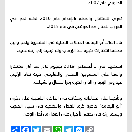
الجنوبي عام 2007.
تعرض للاعتقال والحكم بالإعدام عام 2010 لكنه نجح في
الهروب للقتال ضد الحوثيين في عام 2015.
قاد القائد أبو اليمامة الحملات الأمنية في المنصورة ولحج وأبين
محققا انتصارات كبيرة ضد الإرهاب وتم ترقيته إلى رتبة عميد.
استشهد في 1 أغسطس 2019 بهجوم غادر مما أثار استنكارا
واسعا على المستويين المحلي والإقليمي حيث نعاه الرئيس
عيدروس الزبيدي الذي اعتبره رمزا للنضال والشجاعة.
وتأكيدا على عطاءاته ومكانته في الذاكرة الشعبية تظل ذكرى
"أبو اليمامة" حاضرة كرمز للفداء والتضحية في سبيل الجنوب
ويستمر إرثه في تحفيز الأجيال على العمل من أجل الوطن.
C
M
T
W
E
T
F
ا