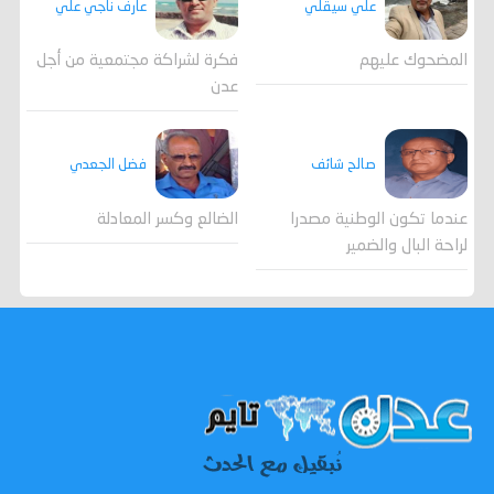
علي سيقلي
عارف ناجي علي
المضحوك عليهم
فكرة لشراكة مجتمعية من أجل
عدن
صالح شائف
فضل الجعدي
عندما تكون الوطنية مصدرا
الضالع وكسر المعادلة
لراحة البال والضمير