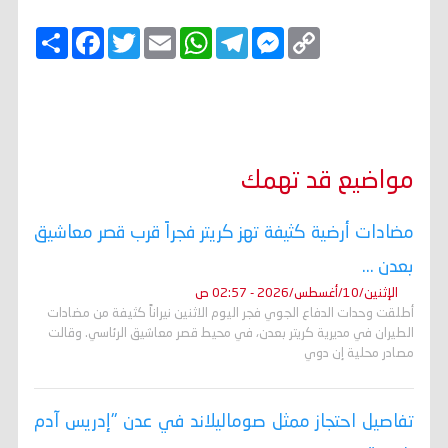
C
M
T
W
E
T
F
ا
o
e
e
h
m
w
a
ن
p
s
l
a
a
i
c
ش
y
s
e
t
i
t
e
ر
b
t
l
s
g
e
L
o
e
A
r
n
i
o
r
p
a
g
n
k
p
m
e
k
r
مواضيع قد تهمك
مضادات أرضية كثيفة تهز كريتر فجراً قرب قصر معاشيق
بعدن ...
الإثنين/10/أغسطس/2026 - 02:57 ص
أطلقت وحدات الدفاع الجوي فجر اليوم الاثنين نيراناً كثيفة من مضادات
الطيران في مديرية كريتر بعدن، في محيط قصر معاشيق الرئاسي. وقالت
مصادر محلية إن دوي
تفاصيل احتجاز ممثل صوماليلاند في عدن "إدريس آدم