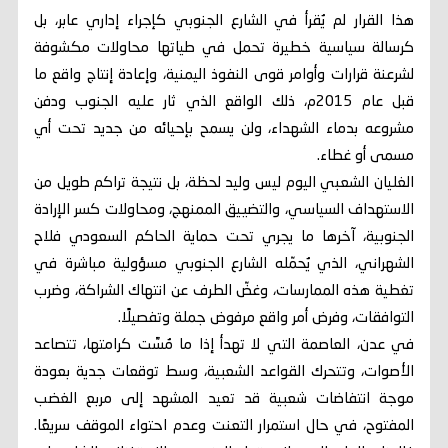
هذا القرار لم يُقرأ في الشارع الجنوبي كإجراء إداري عابر، بل
كرسالة سياسية خطيرة تحمل في طياتها محاولات مكشوفة
لشرعنة قرارات وأوامر قوى النفوذ اليمنية، وإعادة إنتاج واقع ما
قبل عام 2015م، ذلك الواقع الذي ثار عليه الجنوب ودفن
مشروعه بدماء الشهداء، ولن يسمح بإحيائه من جديد تحت أي
مسمى أو غطاء.
الغليان الشعبي اليوم ليس وليد لحظة، بل نتيجة تراكم طويل من
الاستهداف السياسي، والتضييق الممنهج، ومحاولات كسر الإرادة
الجنوبية، آخرها ما يجري تحت حماية الحاكم السعودي فلاح
الشهراني، الذي يُحمّله الشارع الجنوبي مسؤولية مباشرة في
تغطية هذه الممارسات، وغضّ الطرف عن انتهاك الشراكة، وضرب
التوافقات، وفرض أمر واقع مرفوض جملة وتفصيلًا.
في عدن، العاصمة التي لا تهدأ إذا ما مُسَّت كرامتها، تتصاعد
الأصوات، وتتحرك القواعد الشعبية، وسط توقعات جدية بعودة
موجة انتفاضات شعبية قد تعيد المشهد إلى مربع الغضب
المفتوح، في حال استمرار التعنت وعدم احتواء الموقف سريعًا.