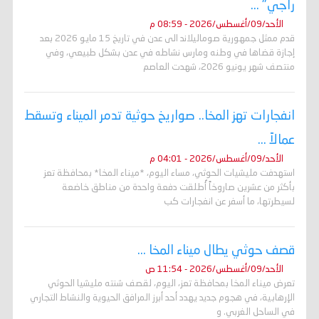
راجي" ...
الأحد/09/أغسطس/2026 - 08:59 م
قدم ممثل جمهورية صوماليلاند الى عدن في تاريخ 15 مايو 2026 بعد
إجازة قضاها في وطنه ومارس نشاطه في عدن بشكل طبيعي، وفي
منتصف شهر يونيو 2026، شهدت العاصم
انفجارات تهز المخا.. صواريخ حوثية تدمر الميناء وتسقط
عمالاً ...
الأحد/09/أغسطس/2026 - 04:01 م
استهدفت مليشيات الحوثي، مساء اليوم، *ميناء المخا* بمحافظة تعز
بأكثر من عشرين صاروخاً أُطلقت دفعة واحدة من مناطق خاضعة
لسيطرتها، ما أسفر عن انفجارات كب
قصف حوثي يطال ميناء المخا ...
الأحد/09/أغسطس/2026 - 11:54 ص
تعرض ميناء المخا بمحافظة تعز، اليوم، لقصف شنته مليشيا الحوثي
الإرهابية، في هجوم جديد يهدد أحد أبرز المرافق الحيوية والنشاط التجاري
في الساحل الغربي. و