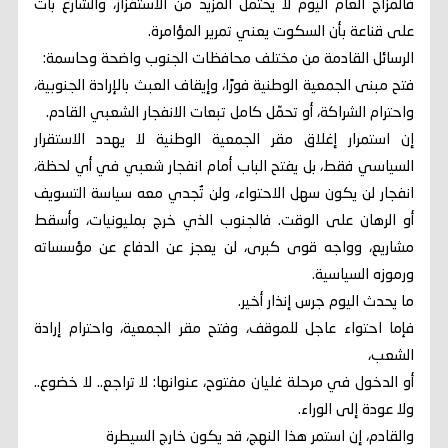
فالمزاج العام اليوم لا يحتمل المزيد من الاستفزاز، والشارع بات
على قناعة بأن السكوت يعني تمرير المؤامرة.
الرسائل القادمة من مختلف محافظات الجنوب واضحة وحاسمة:
فتح مبنى الجمعية الوطنية فورًا، وإيقاف العبث بالإرادة الجنوبية،
واحترام الشراكة، أو تحمّل كامل تبعات الانفجار الشعبي القادم.
إن استمرار إغلاق مقر الجمعية الوطنية لا يهدد الاستقرار
السياسي فقط، بل يفتح الباب أمام انفجار شعبي في أي لحظة،
انفجار لن يكون سهل الاحتواء، ولن تُجدي معه سياسة التسويف
أو الرهان على الوقت. فالجنوب الذي خرج بمليونيات، وأسقط
مشاريع، وواجه قوى كبرى، لن يعجز عن الدفاع عن مؤسساته
ورموزه السياسية.
ما يحدث اليوم جرس إنذار أخير.
فإما احتواء عاجل للموقف، وفتح مقر الجمعية، واحترام إرادة
الشعب،
أو الدخول في مرحلة غليان مفتوح، عنوانها: لا تراجع.. لا خضوع..
ولا عودة إلى الوراء.
والقادم، إن استمر هذا النهج، قد يكون خارج السيطرة