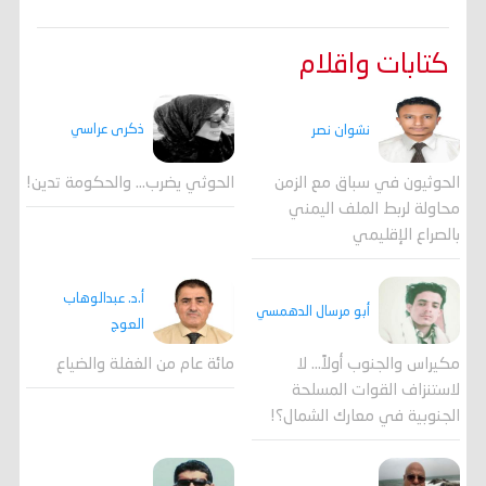
كتابات واقلام
ذكرى عراسي
نشوان نصر
الحوثي يضرب… والحكومة تدين!
الحوثيون في سباق مع الزمن
محاولة لربط الملف اليمني
بالصراع الإقليمي
أ.د. عبدالوهاب
أبو مرسال الدهمسي
العوج
مكيراس والجنوب أولاً... لا
مائة عام من الغفلة والضياع
لاستنزاف القوات المسلحة
الجنوبية في معارك الشمال؟!