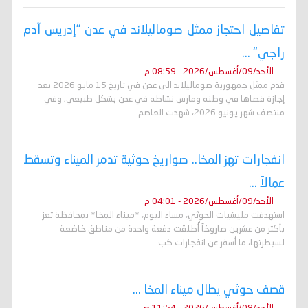
تفاصيل احتجاز ممثل صوماليلاند في عدن "إدريس آدم
راجي" ...
الأحد/09/أغسطس/2026 - 08:59 م
قدم ممثل جمهورية صوماليلاند الى عدن في تاريخ 15 مايو 2026 بعد
إجازة قضاها في وطنه ومارس نشاطه في عدن بشكل طبيعي، وفي
منتصف شهر يونيو 2026، شهدت العاصم
انفجارات تهز المخا.. صواريخ حوثية تدمر الميناء وتسقط
عمالاً ...
الأحد/09/أغسطس/2026 - 04:01 م
استهدفت مليشيات الحوثي، مساء اليوم، *ميناء المخا* بمحافظة تعز
بأكثر من عشرين صاروخاً أُطلقت دفعة واحدة من مناطق خاضعة
لسيطرتها، ما أسفر عن انفجارات كب
قصف حوثي يطال ميناء المخا ...