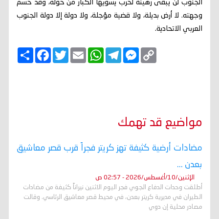
الجنوب لن يبقى رهينة لحرب يسويها الكبار من حوله، وقد حسم
وجهته. لا أرض بديلة، ولا قضية مؤجلة، ولا دولة إلا دولة الجنوب
العربي الاتحادية.
C
M
T
W
E
T
F
ا
o
e
e
h
m
w
a
ن
p
s
l
a
a
i
c
ش
y
s
e
t
i
t
e
ر
b
t
l
s
g
e
L
o
e
A
r
n
i
o
r
p
a
g
n
k
p
m
e
k
r
مواضيع قد تهمك
مضادات أرضية كثيفة تهز كريتر فجراً قرب قصر معاشيق
بعدن ...
الإثنين/10/أغسطس/2026 - 02:57 ص
أطلقت وحدات الدفاع الجوي فجر اليوم الاثنين نيراناً كثيفة من مضادات
الطيران في مديرية كريتر بعدن، في محيط قصر معاشيق الرئاسي. وقالت
مصادر محلية إن دوي