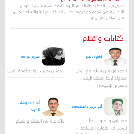
الأحد/09/أغسطس/2026 - 11:54 ص
تعرض ميناء المخا بمحافظة تعز، اليوم، لقصف شنته مليشيا الحوثي
الإرهابية، في هجوم جديد يهدد أحد أبرز المرافق الحيوية والنشاط التجاري
في الساحل الغربي. و
كتابات واقلام
ذكرى عراسي
نشوان نصر
الحوثي يضرب… والحكومة تدين!
الحوثيون في سباق مع الزمن
محاولة لربط الملف اليمني
بالصراع الإقليمي
أ.د. عبدالوهاب
أبو مرسال الدهمسي
العوج
مكيراس والجنوب أولاً... لا
مائة عام من الغفلة والضياع
لاستنزاف القوات المسلحة