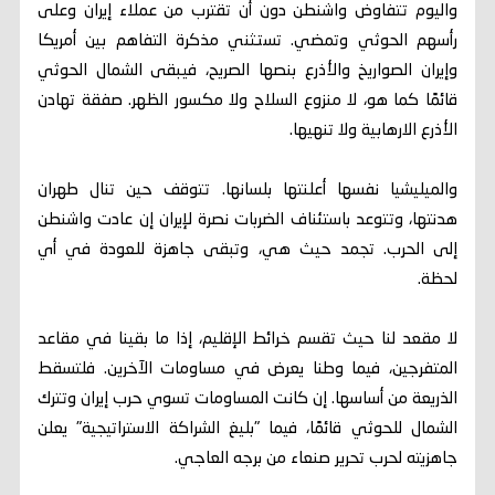
واليوم تتفاوض واشنطن دون أن تقترب من عملاء إيران وعلى
رأسهم الحوثي وتمضي. تستثني مذكرة التفاهم بين أمريكا
وإيران الصواريخ والأذرع بنصها الصريح، فيبقى الشمال الحوثي
قائمًا كما هو، لا منزوع السلاح ولا مكسور الظهر. صفقة تهادن
الأذرع الارهابية ولا تنهيها.
والميليشيا نفسها أعلنتها بلسانها. تتوقف حين تنال طهران
هدنتها، وتتوعد باستئناف الضربات نصرة لإيران إن عادت واشنطن
إلى الحرب. تجمد حيث هي، وتبقى جاهزة للعودة في أي
لحظة.
لا مقعد لنا حيث تقسم خرائط الإقليم، إذا ما بقينا في مقاعد
المتفرجين، فيما وطنا يعرض في مساومات الآخرين. فلتسقط
الذريعة من أساسها. إن كانت المساومات تسوي حرب إيران وتترك
الشمال للحوثي قائمًا، فيما "بليغ الشراكة الاستراتيجية" يعلن
جاهزيته لحرب تحرير صنعاء من برجه العاجي.