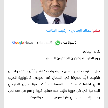
بقلم:
د.خالد اليماني
- ارشيف الكاتب
تابعونا على
تابعونا على
خالد اليماني
وزير الخارجية وشؤون المغتربين الأسبق
‏قيل للجنوب طوال عقدين كلمة واحدة: انتظر. أجّل دولتك، واجعل
قضيتك ذيلًا لمعركة في الشمال ضد الحوثي، فالأولوية للحرب
التي اشتعلت هناك لا لاستقلالك أنت. صبرنا. حمل الجنوبي
البندقية في كل جبهة طُلِب منه حملها فيها، ودفع من دمه ثمن
وحدة إلحاقية لم يجنِ منها سوى الإقصاء والموت.