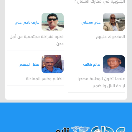
الجنوبية في معارك الشمال؟!
علي سيقلي
عارف ناجي علي
المضحوك عليهم
فكرة لشراكة مجتمعية من أجل
عدن
صالح شائف
فضل الجعدي
عندما تكون الوطنية مصدرا
الضالع وكسر المعادلة
لراحة البال والضمير