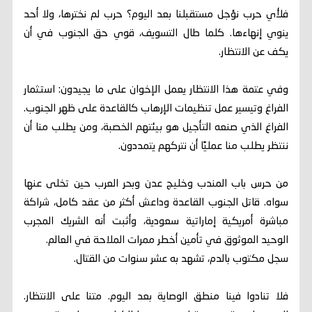
فلأي حرب نؤجل مستقبلنا بعد اليوم؟ حرب لم نخترها، ولا أحد
ينوي إنهاءها. كلما طال التسويف، قوي حق الجنوب في أن
يكف عن الانتظار.
وفي عتمة هذا الانتظار يعمل الإخوان على ما يجيدون: استثمار
الفراغ وتيسير عمل تنظيمات الإرهاب كالقاعدة على ظهر الجنوب.
الفراغ الذي صنعه التأجيل هو بيئتهم الخصبة، ومن يطلب منا أن
ننتظر يطلب منا عمليًا أن نتركهم يتمددون.
من حرس باب المندب وخليج عدن وبحر العرب حين تخلى عنها
سواه. قاتل الجنوب القاعدة وداعش أكثر من عقد كامل، شراكة
مباشرة أمريكية إماراتية سعودية، وأثبت أنه الشريك المجرب
الوحيد الموثوق في تأمين أخطر ممرات الملاحة في العالم.
سجل مكتوب بالدم، تشهد به عشر سنوات من القتال.
فلا تنادوا فينا منطق الوصاية بعد اليوم. متنا على الانتظار.