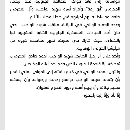
مواساته، إلى قائد قوات العمالقة الجنوبية، عبد الرحمن
المحرمي “أبو زرعة”، وأفراد أسرة شهيد الواجب، وآل المحرمي
كافة، ومشاطرته لهم أحزانهم في هذا المصاب الأليم.
وعدد العميد الوالي، في البرقية، مناقب شهيد الواجب، الذي
كان أحد القيادات العسكرية الجنوبية الشابة المشهود لها
بالكفاءة، حيث شارك في معركة تحرير محافظة شبوة من
ميليشيا الحوثي الإرهابية.
وأكد على أن رحيل الضابط، شهيد الواجب، أحمد صادق المحرمي،
يُعد خسارة فادحة للجنوب الذي فقد أحد أبنائه المخلصين.
وابتهل العميد الوالي، في ختام برقيته، إلى المولى العلي القدير
بأن يتغمد شهيد الواجب بواسع رحمته ورضوانه، وأن يسكنه
فسيح جناته وأن يلهم أهله وذويه الصبر والسلوان.
إنَّا لله وإنَّا إليه راجعون