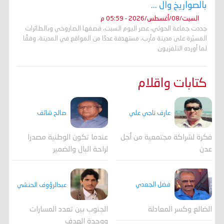
بالصواريخ وال ...
السبت/08/أغسطس/2026 - 05:59 م
جددت جماعة الحوثي، عصر اليوم السبت، قصفها الصاروخي وبالطائرات
المسيّرة على مدينة مأرب، مستهدفة عددًا من المواقع في المدينة، وفقًا
لما أورده التلفزيون
كتابات واقلام
عارف ناجي علي
صالح شائف
فكرة لشراكة مجتمعية من أجل
عندما تكون الوطنية مصدرا
عدن
لراحة البال والضمير
فضل الجعدي
عبدالرؤوف الحنشي
الضالع وكسر المعادلة
الجنوب بين تعدد المسارات
ووحدة الهدف