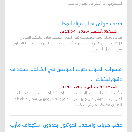
لسيطرتها، ما أسفر عن انفجارات كب
قصف حوثي يطال ميناء المخا ...
الأحد/09/أغسطس/2026 - 11:54 ص
تعرض ميناء المخا بمحافظة تعز، اليوم، لقصف شنته مليشيا الحوثي
الإرهابية، في هجوم جديد يهدد أحد أبرز المرافق الحيوية والنشاط التجاري
في الساحل الغربي. و
مسيّرات الجنوب تضرب الحوثيين في الضالع.. استهداف
دقيق لثكنات ...
السبت/08/أغسطس/2026 - 11:09 م
دكّت القوات المسلحة الجنوبية تجمعات وثكنات وآليات عسكرية تابعة
لمليشيات الحوثي في جبهات باب غلق والفاخر ومريس، شمال محافظة
الضالع، مكبدة المليشيات خسا
عقب ضربات واسعة.. الحوثيون يجددون استهداف مأرب