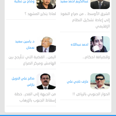
وضاح بن عطية
عبدالكريم أحمد سعيد
لماذا يتكرر المشهد ؟
الشرق الأوسط .. من صراع النفوذ
إلى إعادة تشكيل النظام
الإقليمي
د. ياسين سعيد
احمد عبداللاه
نعمان
وللضيافة احكام…
اليمن… القضية التي تتأرجح بين
الهامش ومركز الصراع
صالح علي الدويل
عارف ناجي علي
باراس
الحوار الجنوبي بالرياض !!
من الجبهة إلى الغدر.. خطة
إسقاط الجنوب بالإرهاب