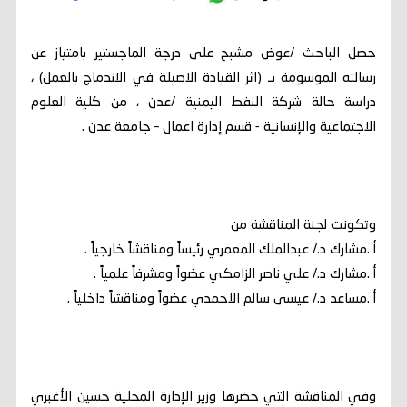
حصل الباحث /عوض مشبح على درجة الماجستير بامتياز عن
رسالته الموسومة بـ (اثر القيادة الاصيلة في الاندماج بالعمل) ،
دراسة حالة شركة النفط اليمنية /عدن ، من كلية العلوم
الاجتماعية والإنسانية - قسم إدارة اعمال – جامعة عدن .
وتكونت لجنة المناقشة من
أ .مشارك د./ عبدالملك المعمري رئيساً ومناقشاً خارجياً .
أ .مشارك د./ علي ناصر الزامكي عضواً ومشرفاً علمياً .
أ .مساعد د./ عيسى سالم الاحمدي عضواً ومناقشاً داخلياً .
وفي المناقشة التي حضرها وزير الإدارة المحلية حسين الأغبري