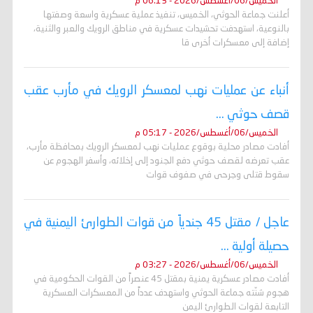
الخميس/06/أغسطس/2026 - 06:13 م
أعلنت جماعة الحوثي، الخميس، تنفيذ عملية عسكرية واسعة وصفتها
بالنوعية، استهدفت تحشيدات عسكرية في مناطق الرويك والعبر والثنية،
إضافة إلى معسكرات أخرى قا
أنباء عن عمليات نهب لمعسكر الرويك في مأرب عقب
قصف حوثي ...
الخميس/06/أغسطس/2026 - 05:17 م
أفادت مصادر محلية بوقوع عمليات نهب لمعسكر الرويك بمحافظة مأرب،
عقب تعرضه لقصف حوثي دفع الجنود إلى إخلائه، وأسفر الهجوم عن
سقوط قتلى وجرحى في صفوف قوات
عاجل / مقتل 45 جندياً من قوات الطوارئ اليمنية في
حصيلة أولية ...
الخميس/06/أغسطس/2026 - 03:27 م
أفادت مصادر عسكرية يمنية بمقتل 45 عنصراً من القوات الحكومية في
هجوم شنّته جماعة الحوثي واستهدف عدداً من المعسكرات العسكرية
التابعة لقوات الطوارئ اليمن