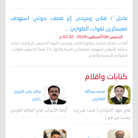
عاجل / قتلى وجرحى إثر قصف حوثي استهدف
معسكرين لقوات الطوارئ ...
الخميس/06/أغسطس/2026 - 02:32 م
أفادت مصادر محلية بسقوط قتلى وجرحى، اليوم الخميس، إثر قصف شنته
جماعة الحوثي استهدف معسكري الثنية واللواء 23 ميكا التابعين لقوات
الطوارئ اليمنية والمدع
كتابات واقلام
محمد عبدالله
صالح علي الدويل
القادري
باراس
في عهد الحوثي ( ميت من إب
أزمة الأحزاب في العالم العربي
يبحث عن قبر )