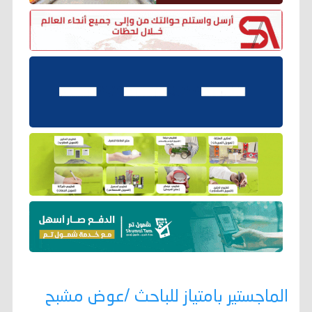
الماجستير بامتياز للباحث /عوض مشبح