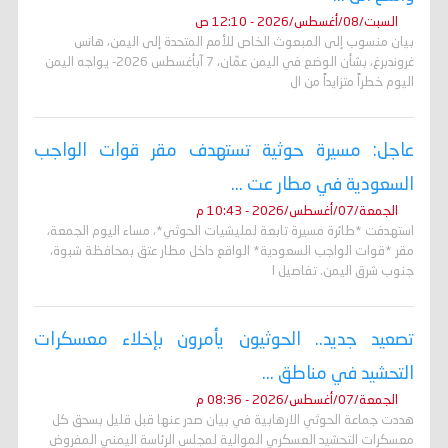
السبت/08/أغسطس/2026 - 12:10 ص
بيان منسوب إلى المبعوث الخاص للأمم المتحدة إلى اليمن، هانس
غروندبرغ، بشأن الوضع في اليمن عمّان، 7 آبأغسطس 2026- يواجه اليمن
اليوم خطراً متزايداً من ال
عاجل: مسيرة حوثية تستهدف مقر قوات الواجب
السعودية في مطار عت ...
الجمعة/07/أغسطس/2026 - 10:43 م
استهدفت *طائرة مسيرة تابعة لمليشيات الحوثي*، مساء اليوم الجمعة،
مقر *قوات الواجب السعودية* الواقع داخل مطار عتق بمحافظة شبوة،
جنوب شرق اليمن. تفاصيل ا
تصعيد جديد.. الحوثيون يأمرون بإخلاء معسكرات
التحشيد في مناطق ...
الجمعة/07/أغسطس/2026 - 08:36 م
هددت جماعة الحوثي الارهابية في بيان صدر عنها قبل قليل بسحق كل
معسكرات التحشيد العسكري الموالية لمجلس الرئاسة اليمني المفروض