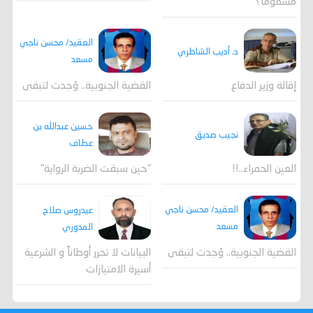
مسموماً؟
العقيد/ محسن ناجي
د. أديب الشاطري
مسعد
القضية الجنوبية.. وُجدت لتبقى
إقالة وزير الدفاع
حسين عبدالله بن
نجيب صديق
عطاف
العين الحمراء..!!
"حين سبقت الضربة الرواية"
العقيد/ محسن ناجي
عيدروس صلاح
مسعد
المدوري
القضية الجنوبية.. وُجدت لتبقى
البيانات لا تحرر أوطاناً و الشرعية
أسيرة الامتيازات