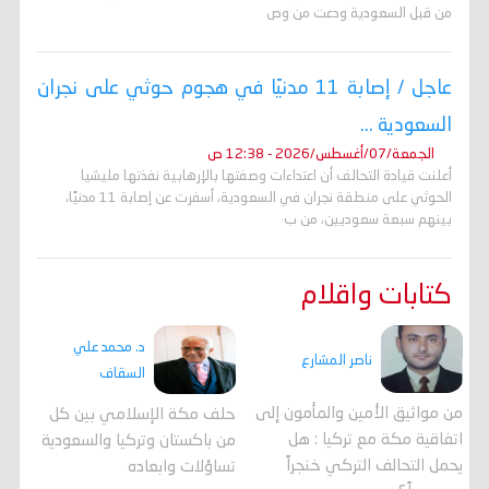
من قبل السعودية ودعت من وص
عاجل / إصابة 11 مدنيًا في هجوم حوثي على نجران
السعودية ...
الجمعة/07/أغسطس/2026 - 12:38 ص
أعلنت قيادة التحالف أن اعتداءات وصفتها بالإرهابية نفذتها مليشيا
الحوثي على منطقة نجران في السعودية، أسفرت عن إصابة 11 مدنيًا،
بينهم سبعة سعوديين، من ب
كتابات واقلام
د. محمد علي
ناصر المشارع
السقاف
من مواثيق الأمين والمأمون إلى
حلف مكة الإسلامي بين كل
اتفاقية مكة مع تركيا : هل
من باكستان وتركيا والسعودية
يحمل التحالف التركي خنجراً
تساؤلات وابعاده