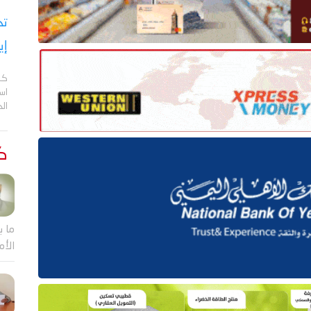
تح
إي
كش
اس
ال
كت
ما ب
الأم