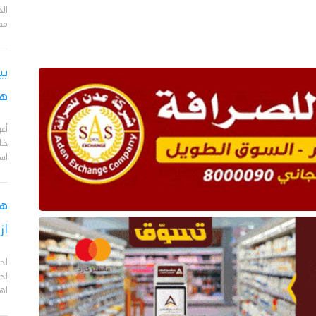
مد
بي
هج
أع
خا
اس
هل
از
لح
لحج
اهم