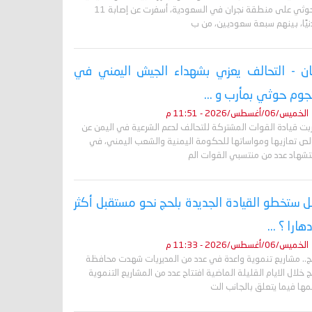
الحوثي على منطقة نجران في السعودية، أسفرت عن إصابة 11
نيًا، بينهم سبعة سعوديين، من ب
ان - التحالف يعزي بشهداء الجيش اليمني في
وم حوثي بمأرب و ...
الخميس/06/أغسطس/2026 - 11:51 م
ربت قيادة القوات المشتركة للتحالف لدعم الشرعية في اليمن عن
لص تعازيها ومواساتها للحكومة اليمنية والشعب اليمني، في
تشهاد عدد من منتسبي القوات الم
 ستخطو القيادة الجديدة بلحج نحو مستقبل أكثر
دهارا ؟ ...
الخميس/06/أغسطس/2026 - 11:33 م
ج.. مشاريع تنموية واعدة في عدد من المديريات شهدت محافظة
 خلال الايام القليلة الماضية افتتاح عدد من المشاريع التنموية
ها فيما يتعلق بالجانب الت