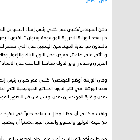
عدن / خاص
دشن المهندس/كتبي عمر كتبي رئيس إتحاد المصورين العرب 
دار سعد الورشة التدريبية الموسومة بعنوان " الفنون الب
بالتعاون مع نقابة المهندسين اليمنيين عدن التي تستمر ل
و تأتي على هامش معرض عدن الاول للبناء والإعمار وذلك 
الحريزي ومعالي وزير الدولة محافظ العاصمة عدن الاستاذ 
وفي الورشة أوضح المهندس/ كتبي عمر كتبي رئيس إتحاد ا
هذه الورشة هي نتاج لدورة الحدائق الجيولوجية التي نظ
بعدن ونقابة المهندسين بعدن، وهي في فن التصوير الفوتغر
ولفت م.كتبي أن هذا المجال سيساعد كثيراً في تنفيذ عد
من حيث التوثيق والتصوير والعمل الجيد..متمنياً أن يستفيد
من جانبه أكد نائف السيد أمين عام أتحاد المصورين العرب أن