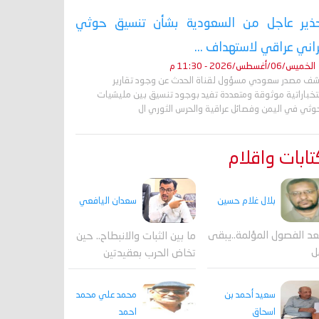
ذير عاجل من السعودية بشأن تنسيق حوثي
راني عراقي لاستهداف ...
الخميس/06/أغسطس/2026 - 11:30 م
ف مصدر سعودي مسؤول لقناة الحدث عن وجود تقارير
تخباراتية موثوقة ومتعددة تفيد بوجود تنسيق بين مليشيات
حوثي في اليمن وفصائل عراقية والحرس الثوري ال
ابات واقلام
بلال غلام حسين
سعدان اليافعي
عد الفصول المؤلمة..يبقى
ما بين الثبات والانبطاح.. حين
ل
تخاض الحرب بعقيدتين
محمد علي محمد
سعيد أحمد بن
احمد
اسحاق