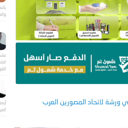
بالن
والع
عشر
الضا
القو
ي ورشة لاتحاد المصورين العرب
أزمة
العر