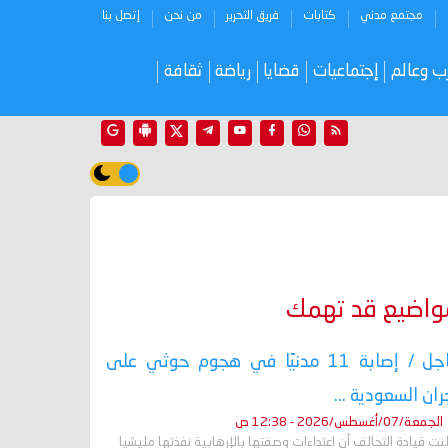
مجتمع مدني
كتابات
فريق التحرير
من نحن
إتصل بنا
ب وعالم
إجتماعيات
قضايا
رياضة
ثقافة
واضيع قد تهمك
عاجل / إصابة 11 مدنيًا في هجوم حوثي على
ران السعودية ...
الجمعة/07/أغسطس/2026 - 12:38 ص
نت قيادة التحالف أن اعتداءات وصفتها بالإرهابية نفذتها مليشيا