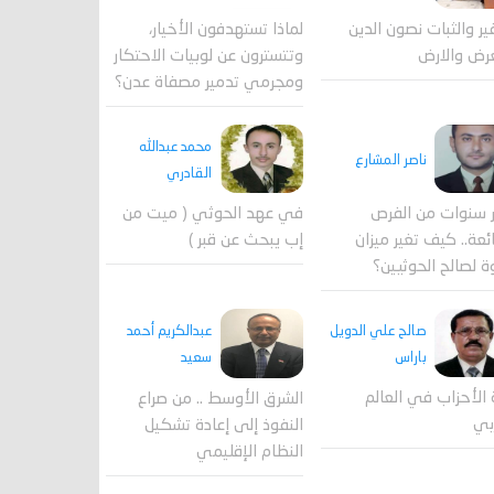
لماذا تستهدفون الأخيار،
فير والثبات نصون الدين
وتتسترون عن لوبيات الاحتكار
رض والارض
ومجرمي تدمير مصفاة عدن؟
محمد عبدالله
ناصر المشارع
القادري
 سنوات من الفرص
في عهد الحوثي ( ميت من
ئعة.. كيف تغير ميزان
إب يبحث عن قبر )
ة لصالح الحوثيين؟
صالح علي الدويل
عبدالكريم أحمد
باراس
سعيد
 الأحزاب في العالم
الشرق الأوسط .. من صراع
بي
النفوذ إلى إعادة تشكيل
النظام الإقليمي