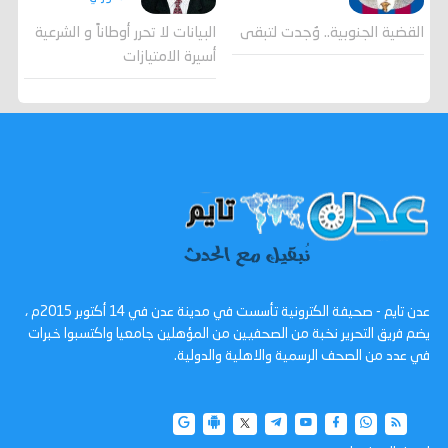
القضية الجنوبية.. وُجدت لتبقى
البيانات لا تحرر أوطاناً و الشرعية
أسيرة الامتيازات
عدن تايم - صحيفة الكترونية تأسست في مدينة عدن في 14 أكتوبر 2015م ،
يضم فريق التحرير نخبة من الصحفيين من المؤهلين جامعيا واكتسبوا خبرات
في عدد من الصحف الرسمية والاهلية والدولية.