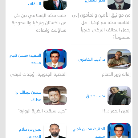
ناصر المشارع
السقاف
من مواثيق الأمين والمأمون إلى
حلف مكة الإسلامي بين كل
اتفاقية مكة مع تركيا : هل
من باكستان وتركيا والسعودية
يحمل التحالف التركي خنجراً
تساؤلات وابعاده
مسموماً؟
العقيد/ محسن ناجي
د. أديب الشاطري
مسعد
القضية الجنوبية.. وُجدت لتبقى
إقالة وزير الدفاع
حسين عبدالله بن
نجيب صديق
عطاف
العين الحمراء..!!
"حين سبقت الضربة الرواية"
العقيد/ محسن ناجي
عيدروس صلاح
مسعد
المدوري