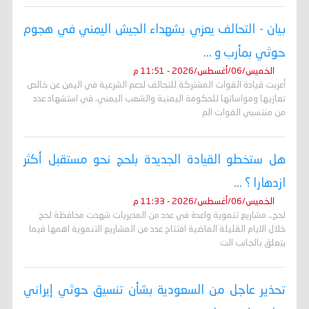
بيان - التحالف يعزي بشهداء الجيش اليمني في هجوم
حوثي بمأرب و ...
الخميس/06/أغسطس/2026 - 11:51 م
أعربت قيادة القوات المشتركة للتحالف لدعم الشرعية في اليمن عن خالص
تعازيها ومواساتها للحكومة اليمنية والشعب اليمني، في استشهاد عدد
من منتسبي القوات الم
هل ستخطو القيادة الجديدة بلحج نحو مستقبل أكثر
ازدهارا ؟ ...
الخميس/06/أغسطس/2026 - 11:33 م
لحج.. مشاريع تنموية واعدة في عدد من المديريات شهدت محافظة لحج
خلال الايام القليلة الماضية افتتاح عدد من المشاريع التنموية اهمها فيما
يتعلق بالجانب الت
تحذير عاجل من السعودية بشأن تنسيق حوثي إيراني