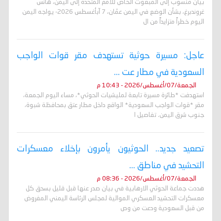
بيان منسوب إلى المبعوث الخاص للأمم المتحدة إلى اليمن، هانس
غروندبرغ، بشأن الوضع في اليمن عمّان، 7 آبأغسطس 2026- يواجه اليمن
اليوم خطراً متزايداً من ال
عاجل: مسيرة حوثية تستهدف مقر قوات الواجب
السعودية في مطار عت ...
الجمعة/07/أغسطس/2026 - 10:43 م
استهدفت *طائرة مسيرة تابعة لمليشيات الحوثي*، مساء اليوم الجمعة،
مقر *قوات الواجب السعودية* الواقع داخل مطار عتق بمحافظة شبوة،
جنوب شرق اليمن. تفاصيل ا
تصعيد جديد.. الحوثيون يأمرون بإخلاء معسكرات
التحشيد في مناطق ...
الجمعة/07/أغسطس/2026 - 08:36 م
هددت جماعة الحوثي الارهابية في بيان صدر عنها قبل قليل بسحق كل
معسكرات التحشيد العسكري الموالية لمجلس الرئاسة اليمني المفروض
من قبل السعودية ودعت من وص