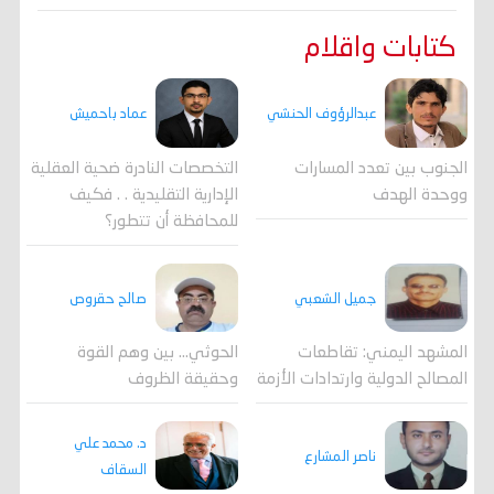
كتابات واقلام
عبدالرؤوف الحنشي
عماد باحميش
الجنوب بين تعدد المسارات
التخصصات النادرة ضحية العقلية
ووحدة الهدف
الإدارية التقليدية . . فكيف
للمحافظة أن تتطور؟
جميل الشعبي
صالح حقروص
المشهد اليمني: تقاطعات
الحوثي... بين وهم القوة
المصالح الدولية وارتدادات الأزمة
وحقيقة الظروف
د. محمد علي
ناصر المشارع
السقاف