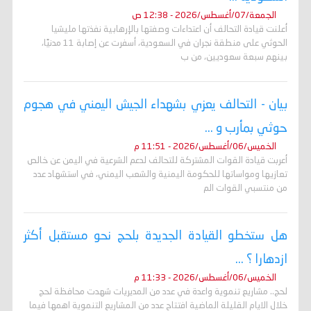
الجمعة/07/أغسطس/2026 - 12:38 ص
أعلنت قيادة التحالف أن اعتداءات وصفتها بالإرهابية نفذتها مليشيا
الحوثي على منطقة نجران في السعودية، أسفرت عن إصابة 11 مدنيًا،
بينهم سبعة سعوديين، من ب
بيان - التحالف يعزي بشهداء الجيش اليمني في هجوم
حوثي بمأرب و ...
الخميس/06/أغسطس/2026 - 11:51 م
أعربت قيادة القوات المشتركة للتحالف لدعم الشرعية في اليمن عن خالص
تعازيها ومواساتها للحكومة اليمنية والشعب اليمني، في استشهاد عدد
من منتسبي القوات الم
هل ستخطو القيادة الجديدة بلحج نحو مستقبل أكثر
ازدهارا ؟ ...
الخميس/06/أغسطس/2026 - 11:33 م
لحج.. مشاريع تنموية واعدة في عدد من المديريات شهدت محافظة لحج
خلال الايام القليلة الماضية افتتاح عدد من المشاريع التنموية اهمها فيما