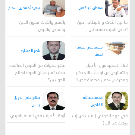
سعدان اليافعي
سعيد أحمد بن اسحاق
ما بين الثبات والانبطاح.. حين
بالنفير والثبات نصون الدين
تخاض الحرب بعقيدتين
والعرض والارض
محمد علي محمد
ناصر المشارع
احمد
لماذا تستهدفون الأخيار،
عشر سنوات من الفرص الضائعة..
وتتسترون عن لوبيات الاحتكار
كيف تغير ميزان القوة لصالح
ومجرمي تدمير مصفاة عدن؟
الحوثيين؟
محمد عبدالله
صالح علي الدويل
القادري
باراس
في عهد الحوثي ( ميت من إب
أزمة الأحزاب في العالم العربي
يبحث عن قبر )