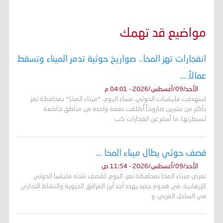
مواضيع قد تهمك
انفجارات تهز المخا.. صواريخ حوثية تدمر الميناء وتسقط
عمالاً ...
الأحد/09/أغسطس/2026 - 04:01 م
استهدفت مليشيات الحوثي، مساء اليوم، *ميناء المخا* بمحافظة تعز
بأكثر من عشرين صاروخاً أُطلقت دفعة واحدة من مناطق خاضعة
لسيطرتها، ما أسفر عن انفجارات كب
قصف حوثي يطال ميناء المخا ...
الأحد/09/أغسطس/2026 - 11:54 ص
تعرض ميناء المخا بمحافظة تعز، اليوم، لقصف شنته مليشيا الحوثي
الإرهابية، في هجوم جديد يهدد أحد أبرز المرافق الحيوية والنشاط التجاري
في الساحل الغربي. و