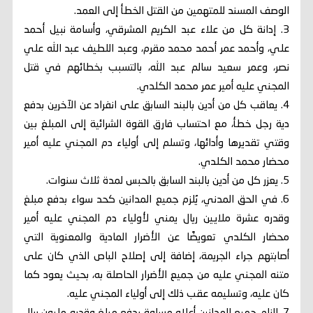
الوصف المسند للمتهمين من القتل الخطأ إلى العمد.
3. إدانة كل من علاء عبد الكريم المشرقي، وأسامة نبيل أحمد
علي، وأحمد عمر أحمد محمد مقرم، وعبد اللطيف عبد الله علي
نصر، وعمر سعيد سالم عبد الله، بالتسبب بخطائهم في قتل
المجني عليه أمير عمر محمد الكلدي.
4. يعاقب كل من أدين بالبند السابق على انفراد عن الآخرين بدفع
دية رجل خطأ، مع احتساب فارق القوة الشرائية إلى المبلغ بين
وقتي تقديرها وأدائها، وتسلم إلى أولياء دم المجني عليه أمير
محضار محمد الكلدي.
5. يعزر كل من أدين بالبند السابق بالحبس لمدة ثلاث سنوات.
6. في الحق المدني، يُلزم جميع المدانين كحد سواء بدفع مبلغ
وقدره عشرة ملايين ريال يمني لأولياء دم المجني عليه أمير
محضار الكلدي تعويضًا عن الأضرار المادية والمعنوية التي
أصابتهم جراء الجريمة، إضافة إلى إصلاح الباص الذي كان على
متنه المجني عليه من جميع الأضرار الحاصلة به، بحيث يعود كما
كان عليه، وتسليمه عقب ذلك إلى أولياء المجني عليه.