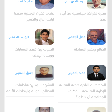
عارف ناجي علي
صالح شائف
فكرة لشراكة مجتمعية من أجل
عندما تكون الوطنية مصدرا
عدن
لراحة البال والضمير
فضل الجعدي
عبدالرؤوف الحنشي
الضالع وكسر المعادلة
الجنوب بين تعدد المسارات
ووحدة الهدف
جميل الشعبي
عماد باحميش
المشهد اليمني: تقاطعات
التخصصات النادرة ضحية العقلية
المصالح الدولية وارتدادات الأزمة
الإدارية التقليدية . . فكيف
للمحافظة أن تتطور؟