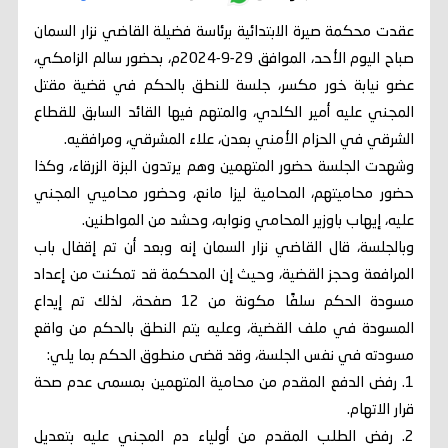
عقدت محكمة صيرة الابتدائية برئاسة فضيلة القاضي نزار السمان
صباح اليوم الأحد، الموافق 29-9-2024م، بحضور سالم الزامكي،
عضو نيابة خور مكسر، جلسة للنطق بالحكم في قضية مقتل
المجني عليه أمير الكلدي، والمتهم فيها القائد السابق للقطاع
الشرقي في الحزام الأمني بعدن، علاء المشرقي، ومرافقيه.
وشهدت الجلسة حضور المتهمين وهم يرتدون البزة الزرقاء، وكذا
حضور محاميتهم، المحامية ليزا مانع، وحضور محاميي المجني
عليه، إيهاب باوزير المحامي ونوابه، وحشد من المواطنين.
وبالجلسة، قال القاضي نزار السمان إنه وبعد أن تم إقفال باب
المرافعة وحجز القضية، وحيث إن المحكمة قد تمكنت من إعداد
مسودة الحكم سلفًا مكونة من 12 صفحة، لذلك تم إيداع
المسودة في ملف القضية، وعليه يتم النطق بالحكم من واقع
مسودته في نفس الجلسة، وقد قضى منطوق الحكم بما يلي:
1. رفض الدفع المقدم من محامية المتهمين بمسمى عدم صحة
قرار الاتهام.
2. رفض الطلب المقدم من أولياء دم المجني عليه بتعديل