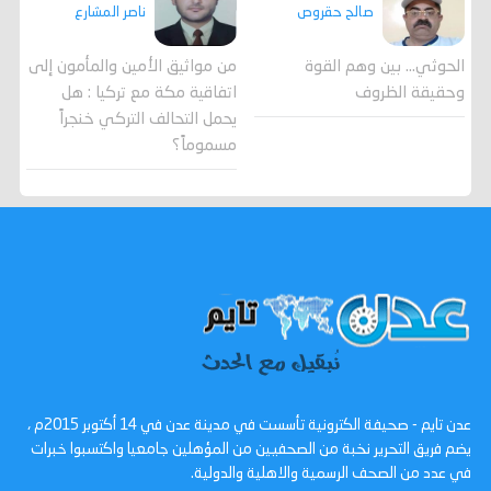
صالح حقروص
ناصر المشارع
الحوثي... بين وهم القوة
من مواثيق الأمين والمأمون إلى
وحقيقة الظروف
اتفاقية مكة مع تركيا : هل
يحمل التحالف التركي خنجراً
مسموماً؟
عدن تايم - صحيفة الكترونية تأسست في مدينة عدن في 14 أكتوبر 2015م ،
يضم فريق التحرير نخبة من الصحفيين من المؤهلين جامعيا واكتسبوا خبرات
في عدد من الصحف الرسمية والاهلية والدولية.