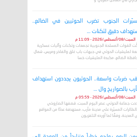
جاري في الساحل الغربي. و
يّرات الجنوب تضرب الحوثيين في الضالع..
تهداف دقيق لثكنات ...
السبت/08/أغسطس/2026 - 11:09 م
ّت القوات المسلحة الجنوبية تجمعات وثكنات وآليات عسكرية
بعة لمليشيات الحوثي في جبهات باب غلق والفاخر ومريس، شمال
افظة الضالع، مكبدة المليشيات خسا
ب ضربات واسعة.. الحوثيون يجددون استهداف
رب بالصواريخ وال ...
السبت/08/أغسطس/2026 - 05:59 م
دت جماعة الحوثي، عصر اليوم السبت، قصفها الصاروخي
لطائرات المسيّرة على مدينة مأرب، مستهدفة عددًا من المواقع
المدينة، وفقًا لما أورده التلفزيون
يمن اليوم يواجه خطراً متزايداً من العودة إلى