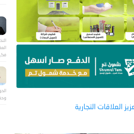
التخ
العقل
فكي
الحو
وحق
يز العلاقات التجارية