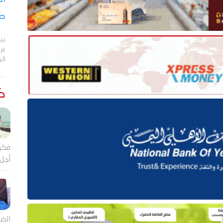
صر
بي
الي
كت
فكر
أجل
الضا