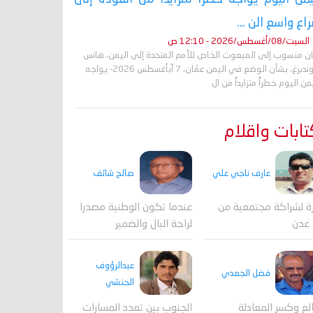
اع واسع الن ...
السبت/08/أغسطس/2026 - 12:10 ص
ان منسوب إلى المبعوث الخاص للأمم المتحدة إلى اليمن، هانس
غروندبرغ، بشأن الوضع في اليمن عمّان، 7 آبأغسطس 2026- يواجه
من اليوم خطراً متزايداً من ال
ابات واقلام
عارف ناجي علي
صالح شائف
ة لشراكة مجتمعية من
عندما تكون الوطنية مصدرا
 عدن
لراحة البال والضمير
عبدالرؤوف
فضل الجعدي
الحنشي
لع وكسر المعادلة
الجنوب بين تعدد المسارات