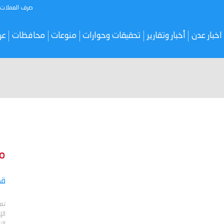
صرف العملات
اخبار عدن
أخبار وتقارير
تحقيقات وحوارات
منوعات
محافظات
عر
م
قص
تع
الإ