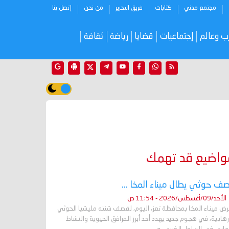
مجتمع مدني
كتابات
فريق التحرير
من نحن
إتصل بنا
ب وعالم
إجتماعيات
قضايا
رياضة
ثقافة
واضيع قد تهمك
ف حوثي يطال ميناء المخا ...
الأحد/09/أغسطس/2026 - 11:54 ص
رض ميناء المخا بمحافظة تعز، اليوم، لقصف شنته مليشيا الحوثي
رهابية، في هجوم جديد يهدد أحد أبرز المرافق الحيوية والنشاط