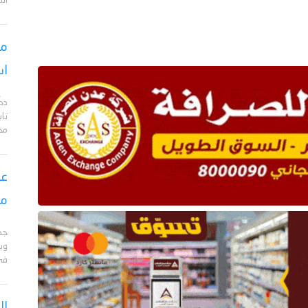
الت
مس
اس
دك
تا
مح
عق
مأ
جد
وبا
في 
ال