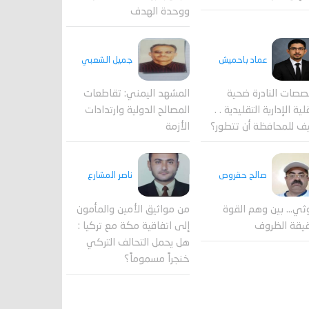
ووحدة الهدف
جميل الشعبي
عماد باحميش
المشهد اليمني: تقاطعات
صصات النادرة ضحية
المصالح الدولية وارتدادات
ية الإدارية التقليدية . .
الأزمة
ف للمحافظة أن تتطور؟
صالح حقروص
ناصر المشارع
ثي... بين وهم القوة
من مواثيق الأمين والمأمون
يقة الظروف
إلى اتفاقية مكة مع تركيا :
هل يحمل التحالف التركي
خنجراً مسموماً؟