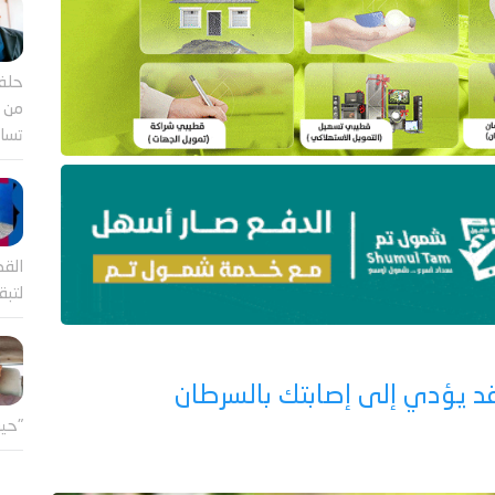
حلف
من ب
تساؤ
القض
لتب
 قد يؤدي إلى إصابتك بالسرطان
"حين