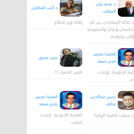
د. محمد علي
د. أديب الشاطري
السقاف
 مكة الإسلامي بين كل
إقالة وزير الدفاع
اكستان وتركيا والسعودية
لات وابعاده
العقيد/ محسن
نجيب صديق
ناجي مسعد
ية الجنوبية.. وُجدت
العين الحمراء..!!
قى
العقيد/ محسن
حسين عبدالله بن
ناجي مسعد
عطاف
القضية الجنوبية.. وُجدت
 سبقت الضربة الرواية"
لتبقى