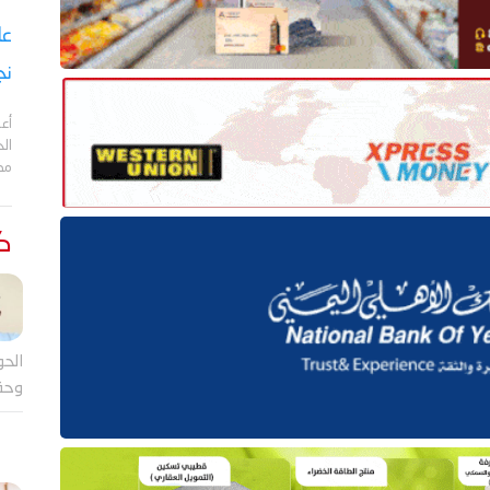
نج
أعل
مد
كت
الحو
وحق