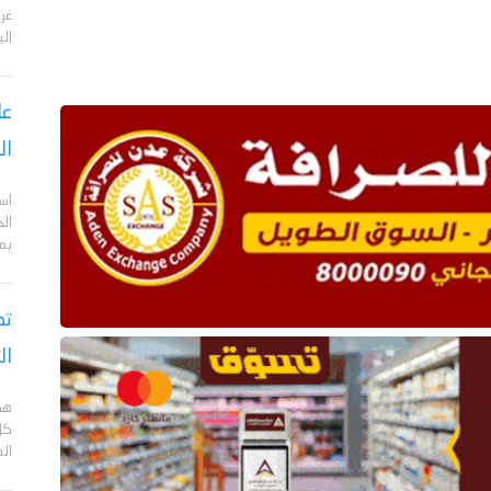
الي
عا
ال
اس
ال
بم
تص
ال
هد
كل
ال