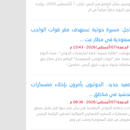
غروندبرغ، بشأن الوضع في اليمن عمّان، 7 آبأغسطس 2026- يواجه
من اليوم خطراً متزايداً من ال
جل: مسيرة حوثية تستهدف مقر قوات الواجب
سعودية في مطار عت ...
الجمعة/07/أغسطس/2026 - 10:43 م
تهدفت *طائرة مسيرة تابعة لمليشيات الحوثي*، مساء اليوم
جمعة، مقر *قوات الواجب السعودية* الواقع داخل مطار عتق
حافظة شبوة، جنوب شرق اليمن. تفاصيل ا
عيد جديد.. الحوثيون يأمرون بإخلاء معسكرات
تحشيد في مناطق ...
الجمعة/07/أغسطس/2026 - 08:36 م
دت جماعة الحوثي الارهابية في بيان صدر عنها قبل قليل بسحق
 معسكرات التحشيد العسكري الموالية لمجلس الرئاسة اليمني
مفروض من قبل السعودية ودعت من وص