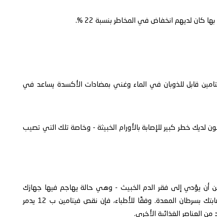
ا كان لديهم انخفاض في المخاطر بنسبة 22 %.
تامين قابل للذوبان في الماء وغني بمضادات الأكسدة يساعد في
 لديك خطر كبير للإصابة بالأورام الخبيثة - وخاصة تلك التي تصيب
يتامين ب 12 في جسمك يمكن أن يؤدي إلى فقر الدم الخبيث - وهي حالة يهاجم فيها جهازك
المناعي الخلايا السليمة في معدتك، ما يزيد من خطر إصابتك بسرطان المعدة. وفقًا للأطباء، فإن نقص فيتامين ب 12 يدمر
 من العناصر الغذائية الأخرى.