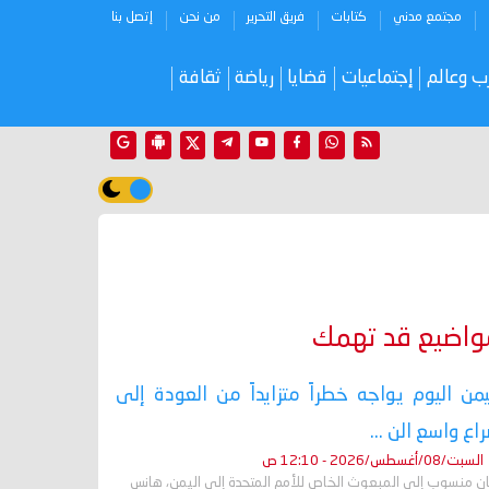
مجتمع مدني
كتابات
فريق التحرير
من نحن
إتصل بنا
ب وعالم
إجتماعيات
قضايا
رياضة
ثقافة
واضيع قد تهمك
يمن اليوم يواجه خطراً متزايداً من العودة إلى
اع واسع الن ...
السبت/08/أغسطس/2026 - 12:10 ص
ان منسوب إلى المبعوث الخاص للأمم المتحدة إلى اليمن، هانس