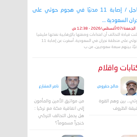
عاجل / إصابة 11 مدنيًا في هجوم حوثي على
ران السعودية ...
الجمعة/07/أغسطس/2026 - 12:38 ص
نت قيادة التحالف أن اعتداءات وصفتها بالإرهابية نفذتها مليشيا
الحوثي على منطقة نجران في السعودية، أسفرت عن إصابة 11
نيًا، بينهم سبعة سعوديين، من ب
ابات واقلام
صالح حقروص
ناصر المشارع
ثي... بين وهم القوة
من مواثيق الأمين والمأمون
يقة الظروف
إلى اتفاقية مكة مع تركيا :
هل يحمل التحالف التركي
خنجراً مسموماً؟