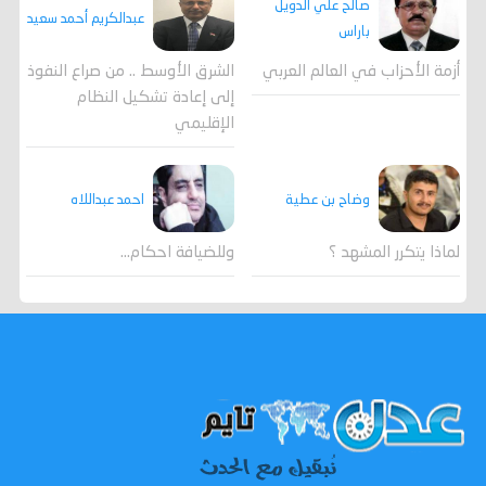
صالح علي الدويل
عبدالكريم أحمد سعيد
باراس
أزمة الأحزاب في العالم العربي
الشرق الأوسط .. من صراع النفوذ
إلى إعادة تشكيل النظام
الإقليمي
احمد عبداللاه
وضاح بن عطية
وللضيافة احكام…
لماذا يتكرر المشهد ؟