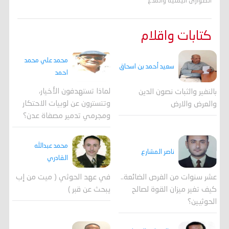
الطوارئ اليمنية والمدع
كتابات واقلام
محمد علي محمد
سعيد أحمد بن اسحاق
احمد
لماذا تستهدفون الأخيار،
بالنفير والثبات نصون الدين
وتتسترون عن لوبيات الاحتكار
والعرض والارض
ومجرمي تدمير مصفاة عدن؟
محمد عبدالله
ناصر المشارع
القادري
عشر سنوات من الفرص الضائعة..
في عهد الحوثي ( ميت من إب
كيف تغير ميزان القوة لصالح
يبحث عن قبر )
الحوثيين؟