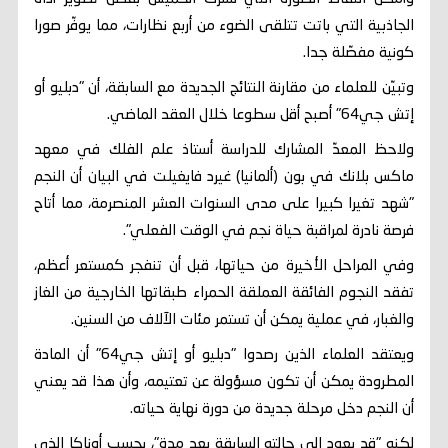
الجاذبية التي باتت تتلقى الضوء من أربع نظارات، مما يوفّر صورا
كونية مفصّلة جدا.
وتبيّن للعلماء من مقارنة النتائج الجديدة مع السابقة، أن "دبليو أو
إتش جي64" أصبح أقل سطوعا خلال العقد الماضي.
ولاحظ المعدّ المشارك للدراسة أستاذ علم الفلك في معهد
ماكس بلانك في بون (ألمانيا) غيرد فايغيلت في البيان أن النجم
"شهد تغيرا كبيرا على مدى السنوات العشر المنصرمة، مما أتاح
فرصة نادرة لمراقبة حياة نجم في الوقت الفعلي".
وفي المراحل الأخيرة من حياتها، قبل أن تنفجر كمستعر أعظم،
تفقد النجوم الفائقة العملقة الحمراء طبقاتها الخارجية من الغاز
والغبار، في عملية يمكن أن تستمر مئات الآلاف من السنين.
ويعتقد العلماء الذين رصدوا "دبليو أو إتش جي64" أن المادة
المطرودة يمكن أن تكون مسؤولة عن تعتيمه، وأن هذا قد يعني
أن النجم دخل مرحلة جديدة من دورة نهاية حياته.
لكنه "قد يعود إلى حالته السابقة بعد مدة"، بحسب أوناكا الذي