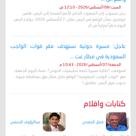
السبت/08/أغسطس/2026 - 12:10 ص
بيان منسوب إلى المبعوث الخاص للأمم المتحدة إلى اليمن، هانس
غروندبرغ، بشأن الوضع في اليمن عمّان، 7 آبأغسطس 2026- يواجه اليمن
اليوم خطراً متزايداً من ال
عاجل: مسيرة حوثية تستهدف مقر قوات الواجب
السعودية في مطار عت ...
الجمعة/07/أغسطس/2026 - 10:43 م
استهدفت *طائرة مسيرة تابعة لمليشيات الحوثي*، مساء اليوم الجمعة،
مقر *قوات الواجب السعودية* الواقع داخل مطار عتق بمحافظة شبوة،
جنوب شرق اليمن. تفاصيل ا
كتابات واقلام
فضل الجعدي
عبدالرؤوف الحنشي