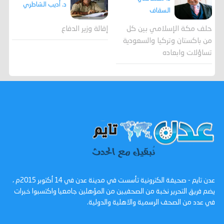
د. أديب الشاطري
السقاف
حلف مكة الإسلامي بين كل
إقالة وزير الدفاع
من باكستان وتركيا والسعودية
تساؤلات وابعاده
عدن تايم - صحيفة الكترونية تأسست في مدينة عدن في 14 أكتوبر 2015م ،
يضم فريق التحرير نخبة من الصحفيين من المؤهلين جامعيا واكتسبوا خبرات
في عدد من الصحف الرسمية والاهلية والدولية.