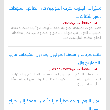
مسيّرات الجنوب تضرب الحوثيين في الضالع.. استهداف
دقيق لثكنات ...
السبت/08/أغسطس/2026 - 11:09 م
دكّت القوات المسلحة الجنوبية تجمعات وثكنات وآليات عسكرية تابعة
لمليشيات الحوثي في جبهات باب غلق والفاخر ومريس، شمال محافظة
الضالع، مكبدة المليشيات خسا
عقب ضربات واسعة.. الحوثيون يجددون استهداف مأرب
بالصواريخ وال ...
السبت/08/أغسطس/2026 - 05:59 م
جددت جماعة الحوثي، عصر اليوم السبت، قصفها الصاروخي وبالطائرات
المسيّرة على مدينة مأرب، مستهدفة عددًا من المواقع في المدينة، وفقًا
لما أورده التلفزيون
اليمن اليوم يواجه خطراً متزايداً من العودة إلى صراع
واسع الن ...