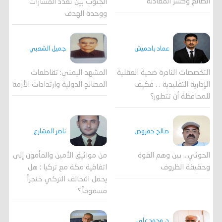
الضالع وكسر المعادلة
الجنوب بين تعدد المسارات
ووحدة الهدف
جميل الشعبي
عماد باحميش
المشهد اليمني: تقاطعات
التخصصات النادرة ضحية العقلية
المصالح الدولية وارتدادات الأزمة
الإدارية التقليدية . . فكيف
للمحافظة أن تتطور؟
صالح حقروص
ناصر المشارع
الحوثي... بين وهم القوة
من مواثيق الأمين والمأمون إلى
وحقيقة الظروف
اتفاقية مكة مع تركيا : هل
يحمل التحالف التركي خنجراً
مسموماً؟
د. محمد علي