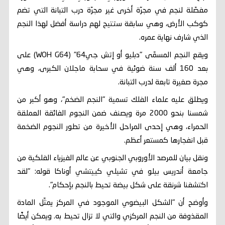
مفصّلة لنجم في مجرّة أخرى غير مجرّة درب التبانة التي تضم
كوكب الأرض، وهي سابقة ستتيح لهم دراسة أفضل لهذا النجم
الذي شارف نهاية عمره.
ويقع النجم المسمّى "دبليو أو إتش جي64" (WOH G64) على
بعد 160 ألف سنة ضوئية في سحابة ماجلان الكبرى، وهي
مجرة صغيرة تابعة لدرب التبانة.
ويطلق عليه علماء الفلك تسمية "النجم الضخم"، وهو أكبر من
شمسنا بنحو 2000 مرة ويصنف ضمن النجوم الفائقة العملقة
الحمراء، وهي إحدى المراحل الأخيرة من تطور النجوم الضخمة
قبل انفجارها كمستعر أعظم.
ونقل بيان للمرصد الأوروبي الجنوبي عن عالم الفيزياء الفلكية من
جامعة أندريس بيلو في تشيلي كييتشي أوناكا قوله: "لقد
اكتشفنا شرنقة على شكل بيضة تحيط بالنجم بإحكام".
وأوضح أن "الشكل البيضوي الموجود في المركز يمثّل المادة
المقذوفة من النجم المركزي والتي لا تزال تحيط به. ويمكن أيضًا