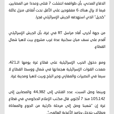
الدفاع المدني، بأن طواقمه انتشلت 7 قتلى وعددا من المصابين،
فيما لا يزال هناك 6 مفقودين على الأقل تحت أنقاض منزل عائلة
"كحيل" الذي استهدفه الجيش الإسرائيلي فجرا.
من جهة أخرى، أفاد مراسل RT في غزة، بأن الجيش الإسرائيلي
أقدم على نسف مبان سكنية عدة غرب مشروع بيت لاهيا شمال
القطاع.
ومع دخول الحرب الإسرائيلية على قطاع غزة يومها الـ421،
صعدت القوات الإسرائيلية هجماتها في شمال ووسط القطاع لا
سيما في النصيرات والمغازي ودير البلح وبيت لاهيا ومدينة غزة.
وبينما وصل السبت، عدد القتلى إلى 44,382 والمصابين إلى
105,142 منذ 7 أكتوبر، قال مكتب الإعلام الحكومي في قطاع
غزة إن "شعبنا وصل إلى مرحلة كارثية من الجوع والمعاناة
ونطالب بتدخل برنامج الأغذية العالمي".