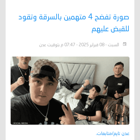
صورة تفضح 4 متهمين بالسرقة وتقود
للقبض عليهم
السبت - 08 فبراير 2025 - 07:47 م بتوقيت عدن
عدن تايم/متابعات.