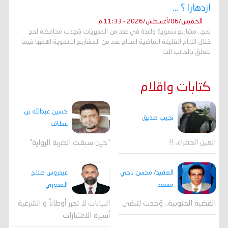
ازدهارا ؟ ...
الخميس/06/أغسطس/2026 - 11:33 م
لحج.. مشاريع تنموية واعدة في عدد من المديريات شهدت محافظة لحج
خلال الايام القليلة الماضية افتتاح عدد من المشاريع التنموية اهمها فيما
يتعلق بالجانب الت
كتابات واقلام
حسين عبدالله بن
نجيب صديق
عطاف
العين الحمراء..!!
"حين سبقت الضربة الرواية"
العقيد/ محسن ناجي
عيدروس صلاح
مسعد
المدوري
القضية الجنوبية.. وُجدت لتبقى
البيانات لا تحرر أوطاناً و الشرعية
أسيرة الامتيازات