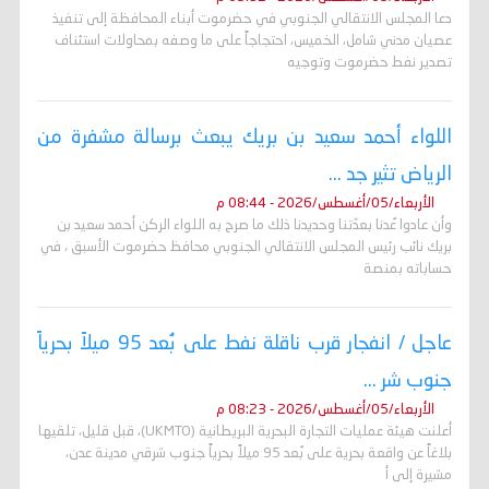
دعا المجلس الانتقالي الجنوبي في حضرموت أبناء المحافظة إلى تنفيذ
عصيان مدني شامل، الخميس، احتجاجاً على ما وصفه بمحاولات استئناف
تصدير نفط حضرموت وتوجيه
اللواء أحمد سعيد بن بريك يبعث برسالة مشفرة من
الرياض تثير جد ...
الأربعاء/05/أغسطس/2026 - 08:44 م
وأن عادوا عُدنا بعدّتنا وحديدنا ذلك ما صرح به اللواء الركن أحمد سعيد بن
بريك نائب رئيس المجلس الانتقالي الجنوبي محافظ حضرموت الأسبق ، في
حساباته بمنصة
عاجل / انفجار قرب ناقلة نفط على بُعد 95 ميلاً بحرياً
جنوب شر ...
الأربعاء/05/أغسطس/2026 - 08:23 م
أعلنت هيئة عمليات التجارة البحرية البريطانية (UKMTO)، قبل قليل، تلقيها
بلاغاً عن واقعة بحرية على بُعد 95 ميلاً بحرياً جنوب شرقي مدينة عدن،
مشيرة إلى أ