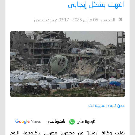
انتهت بشكل إيجابي
الخميس - 06 مارس 2025 - 03:17 م بتوقيت عدن
عدن تايم/ العربية نت
تابعونا على
تابعونا على
نقلت وكالة "رويترز" عن مصدرين مصريين تأكيدهما، اليوم