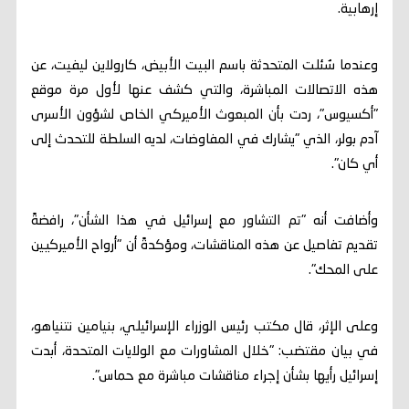
إرهابية.
وعندما سُئلت المتحدثة باسم البيت الأبيض، كارولاين ليفيت، عن
هذه الاتصالات المباشرة، والتي كشف عنها لأول مرة موقع
"أكسيوس"، ردت بأن المبعوث الأميركي الخاص لشؤون الأسرى
آدم بولر، الذي "يشارك في المفاوضات، لديه السلطة للتحدث إلى
أي كان".
وأضافت أنه "تم التشاور مع إسرائيل في هذا الشأن"، رافضةً
تقديم تفاصيل عن هذه المناقشات، ومؤكدةً أن "أرواح الأميركيين
على المحك".
وعلى الإثر، قال مكتب رئيس الوزراء الإسرائيلي، بنيامين نتنياهو،
في بيان مقتضب: "خلال المشاورات مع الولايات المتحدة، أبدت
إسرائيل رأيها بشأن إجراء مناقشات مباشرة مع حماس".