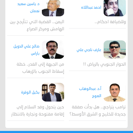
د. ياسين سعيد
احمد عبداللاه
نعمان
وللضيافة احكام…
اليمن… القضية التي تتأرجح بين
الهامش ومركز الصراع
صالح علي الدويل
عارف ناجي علي
باراس
الحوار الجنوبي بالرياض !!
من الجبهة إلى الغدر.. خطة
إسقاط الجنوب بالإرهاب
أ.د. عبدالوهاب
بكيل الوقزة
العوج
ترامب يتراجع... هل بدأت صفقة
حين يتحول وفد السلام إلى
جديدة للخليج و الشرق الأوسط؟
إقامة مفتوحة وتجارة بالانتظار