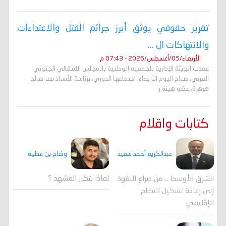
تقرير حقوقي يوثق أبرز جرائم القتل والاعتداءات
والانتهاكات ال ...
الأربعاء/05/أغسطس/2026 - 07:43 م
عقدت الهيئة الإدارية للجمعية الوطنية بالمجلس الانتقالي الجنوبي
العربي، صباح اليوم الأربعاء، اجتماعها الدوري، برئاسة الأستاذ نصر صالح
هرهرة، عضو هيئة ر
كتابات واقلام
وضاح بن عطية
عبدالكريم أحمد سعيد
لماذا يتكرر المشهد ؟
الشرق الأوسط .. من صراع النفوذ
إلى إعادة تشكيل النظام
الإقليمي