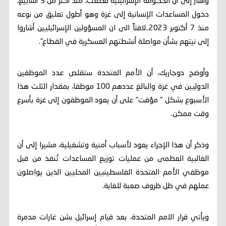
وأشار إلى أن الحكومة الإسرائيلية قطعت، منذ أكثر من 3 أسابيع،
دخول المساعدات الإنسانية إلى غزة وهو أطول تعليق من نوعه
منذ 7 أكتوبر 2023..لافتاً الى ان المسؤولين الإسرائيليين أشاروا
إلى نيتهم بشأن مواصلة أنشطتهم العسكرية في القطاع".
وأوضح دوجاريك، أن الأمم المتحدة ستقلص عدد الموظفين
الدوليين في غزة والبالغ عددهم 100 موظفا، بمقدار الثلث هذا
الأسبوع بشكل " مؤقت" على أن يعود الموظفون إلى غزة بأسرع
وقت ممكن.
وذكر أن هذا الإجراء يعود لأسباب أمنية وتشغيلية، مشيرا إلى أن
الغالبية العظمى من عمليات توزيع المساعدات تُنفذ من قبل
موظفي الأمم المتحدة الفلسطينيين المحليين الذين يواصلون
عملهم في ظل ظروف صعبة للغاية.
ويأتي قرار الامم المتحدة، بعد قيام إسرائيل بشن غارات مدمرة