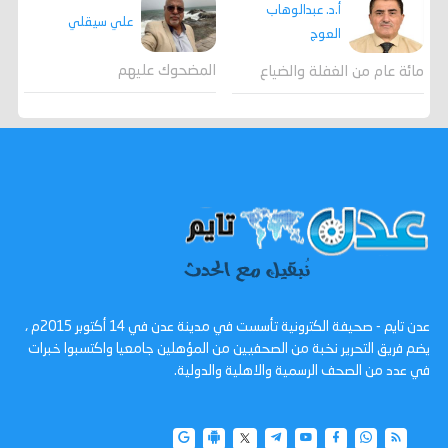
أ.د. عبدالوهاب
علي سيقلي
العوج
المضحوك عليهم
مائة عام من الغفلة والضياع
عدن تايم - صحيفة الكترونية تأسست في مدينة عدن في 14 أكتوبر 2015م ،
يضم فريق التحرير نخبة من الصحفيين من المؤهلين جامعيا واكتسبوا خبرات
في عدد من الصحف الرسمية والاهلية والدولية.