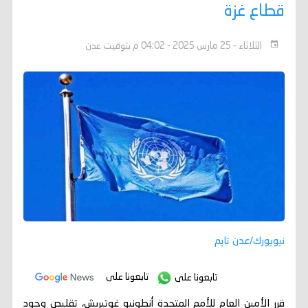
قطاع غزة
الثلاثاء - 25 مارس 2025 - 04:02 م بتوقيت عدن
نيويورك/عدن تايم
تابعونا على
تابعونا على
قرر الأمين العام للأمم المتحدة أنطونيو غوتيريش، تقليص وجود