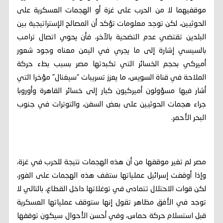
موقفيهما لا من الحرب على غزة أو الهجمات العسكرية على
الحوثيين، لكن توجد معلومات تؤكد أن المصالح الإستراتيجية بين
البلدين تقتضي عدم التضحية بالآخر، فأن يحوي اتصال ترامب
بالسيسي إشارة إلى ما يجري في اليمن معناه وجود شعور
أميركي بحجم الخسائر التي تكبدتها مصر بسبب بطء حركة
الملاحة في قناة السويس، ما يعزز تسريبات “سيغنال” مؤخرا التي
أشار فيها مسؤولون أميركيون كبار إلى خسائر القاهرة وأوروبا
جراء هجمات الحوثيين على بعض السفن، والتوترات في جنوب
البحر الأحمر.
مصر لم تغير موقفها من أن هذه الهجمات نتيجة للحرب في غزة،
وإذا أوقفت إسرائيل عملياتها ستقف هذه الهجمات على الفور،
لكن قوات الاحتلال تتمادى في توغلاتها داخل القطاع، بالتالي لا
توجد في الأفق مظاهر تقول إنها ستوقف عملياتها العسكرية
قبل استسلام حركة حماس، وفي أحسن الأحوال سيكون توقفها