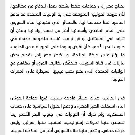
تحتاج مصر إلى جماعات ضغط نشطة تعمل للدفاع عن مصالحها،
لأن هزيمة الحوثيين المتوقعة على يد الولايات المتحدة قد تدفع
القاهرة ثمنا مضاعفا لها، فالخسائر التي تكبدتها قناة السويس
على العام الماضي وأفقدتها أكثر من نصف إيراداتها يمكن أن
تتزايد في المستقبل لو قرر ترامب تشييد منظومة جديدة في
جنوب البحر الأحمر، كأن يفرض رسوما على المرور فيه من الجنوب،
ما يؤثر على حركة الملاحة، أو تضطر مصر إلى تقديم بعض
تنازلات في قناة السويس، فتخفّض تكاليف المرور، أو تتفاهم مع
الولايات المتحدة التي تضع نصب عينيها السيطرة على الممرات
الدولية.
في الحالتين، هناك خسائر فادحة تسببت فيها جماعة الحوثي
التي استغلت الصبر المصري، ودعم الحلول السياسية على حساب
العسكرية، ولم تدرك أن التوترات في جنوب البحر الأحمر ربما
تتمخض عنها تحولات إستراتيجية، تستفيد منها إسرائيل وليس
حركة حماس، وتتضرر منها قناة السويس أكثر من الملاحة الغربية.