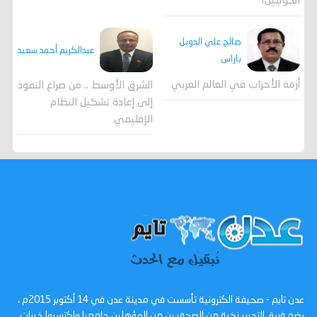
الحوثيين؟
صالح علي الدويل
عبدالكريم أحمد سعيد
باراس
أزمة الأحزاب في العالم العربي
الشرق الأوسط .. من صراع النفوذ
إلى إعادة تشكيل النظام
الإقليمي
عدن تايم - صحيفة الكترونية تأسست في مدينة عدن في 14 أكتوبر 2015م ،
يضم فريق التحرير نخبة من الصحفيين من المؤهلين جامعيا واكتسبوا خبرات