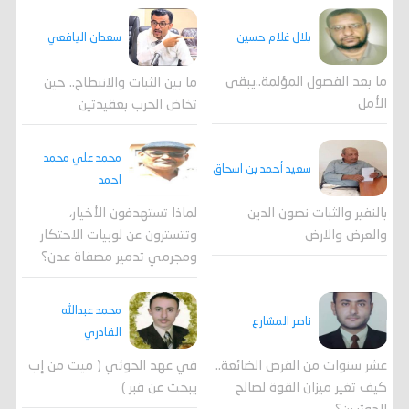
بلال غلام حسين
سعدان اليافعي
ما بعد الفصول المؤلمة..يبقى
ما بين الثبات والانبطاح.. حين
الأمل
تخاض الحرب بعقيدتين
محمد علي محمد
سعيد أحمد بن اسحاق
احمد
لماذا تستهدفون الأخيار،
بالنفير والثبات نصون الدين
وتتسترون عن لوبيات الاحتكار
والعرض والارض
ومجرمي تدمير مصفاة عدن؟
محمد عبدالله
ناصر المشارع
القادري
عشر سنوات من الفرص الضائعة..
في عهد الحوثي ( ميت من إب
كيف تغير ميزان القوة لصالح
يبحث عن قبر )