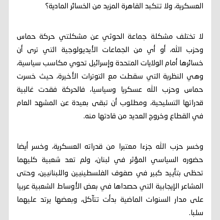
العسكرية، ولا تتكبد القاهرة المزيد من الخسائر المادية؟
لا تختلف مشكلة جماعة الحوثي عن مشكلتي حركة حماس
وحزب الله، أو أي من الجماعات الأيديولوجية التي ترى أن
خسائرها أمام الولايات المتحدة وإسرائيل تحوي مكاسب سياسية،
وهي النظرية التي سقطت مع التوترات الأخيرة، حيث خسرت
حماس وحزب الله عسكريا وسياسيا، فالحركة فقدت غالبية
قدراتها التسليحية، ومطلوب أن تبقى بعيدة عن المشهد العام
في القطاع وخروج العديد من قادتها منه.
وخسر حزب الله جزءا معتبرا من قدراته العسكرية، وخسر أيضا
حضوره السياسي المؤثر في لبنان، ولم تعد شعبية كليهما
تحظى بتأييد كبير في صفوف الفلسطينيين واللبنانيين، وحتى
المشاعر الإيجابية التي حصداها في بعض الأوساط الشعبية عربيا
على مدار السنوات الماضية بدأت تتآكل، وبعضها يرتد عليهما
سلبا.