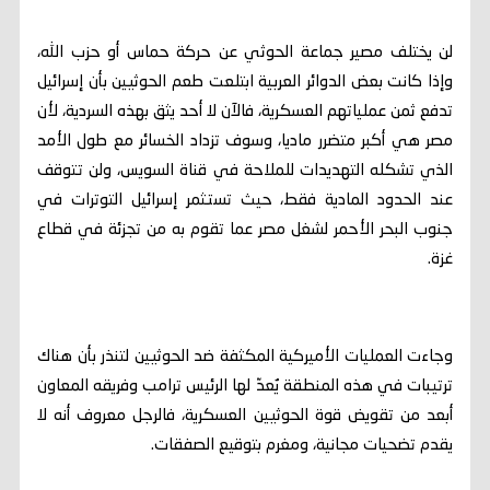
لن يختلف مصير جماعة الحوثي عن حركة حماس أو حزب الله،
وإذا كانت بعض الدوائر العربية ابتلعت طعم الحوثيين بأن إسرائيل
تدفع ثمن عملياتهم العسكرية، فالآن لا أحد يثق بهذه السردية، لأن
مصر هي أكبر متضرر ماديا، وسوف تزداد الخسائر مع طول الأمد
الذي تشكله التهديدات للملاحة في قناة السويس، ولن تتوقف
عند الحدود المادية فقط، حيث تستثمر إسرائيل التوترات في
جنوب البحر الأحمر لشغل مصر عما تقوم به من تجزئة في قطاع
غزة.
وجاءت العمليات الأميركية المكثفة ضد الحوثيين لتنذر بأن هناك
ترتيبات في هذه المنطقة يُعدّ لها الرئيس ترامب وفريقه المعاون
أبعد من تقويض قوة الحوثيين العسكرية، فالرجل معروف أنه لا
يقدم تضحيات مجانية، ومغرم بتوقيع الصفقات.