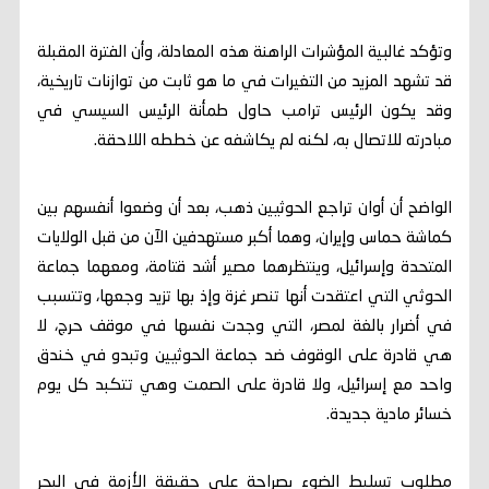
وتؤكد غالبية المؤشرات الراهنة هذه المعادلة، وأن الفترة المقبلة
قد تشهد المزيد من التغيرات في ما هو ثابت من توازنات تاريخية،
وقد يكون الرئيس ترامب حاول طمأنة الرئيس السيسي في
مبادرته للاتصال به، لكنه لم يكاشفه عن خططه اللاحقة.
الواضح أن أوان تراجع الحوثيين ذهب، بعد أن وضعوا أنفسهم بين
كماشة حماس وإيران، وهما أكبر مستهدفين الآن من قبل الولايات
المتحدة وإسرائيل، وينتظرهما مصير أشد قتامة، ومعهما جماعة
الحوثي التي اعتقدت أنها تنصر غزة وإذ بها تزيد وجعها، وتتسبب
في أضرار بالغة لمصر، التي وجدت نفسها في موقف حرج، لا
هي قادرة على الوقوف ضد جماعة الحوثيين وتبدو في خندق
واحد مع إسرائيل، ولا قادرة على الصمت وهي تتكبد كل يوم
خسائر مادية جديدة.
مطلوب تسليط الضوء بصراحة على حقيقة الأزمة في البحر