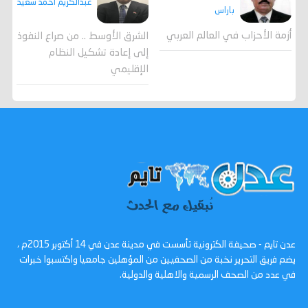
عبدالكريم أحمد سعيد
باراس
أزمة الأحزاب في العالم العربي
الشرق الأوسط .. من صراع النفوذ
إلى إعادة تشكيل النظام
الإقليمي
عدن تايم - صحيفة الكترونية تأسست في مدينة عدن في 14 أكتوبر 2015م ،
يضم فريق التحرير نخبة من الصحفيين من المؤهلين جامعيا واكتسبوا خبرات
في عدد من الصحف الرسمية والاهلية والدولية.