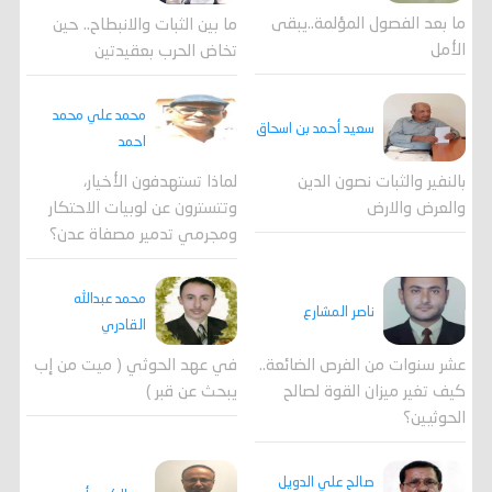
ما بعد الفصول المؤلمة..يبقى
ما بين الثبات والانبطاح.. حين
الأمل
تخاض الحرب بعقيدتين
محمد علي محمد
سعيد أحمد بن اسحاق
احمد
لماذا تستهدفون الأخيار،
بالنفير والثبات نصون الدين
وتتسترون عن لوبيات الاحتكار
والعرض والارض
ومجرمي تدمير مصفاة عدن؟
محمد عبدالله
ناصر المشارع
القادري
عشر سنوات من الفرص الضائعة..
في عهد الحوثي ( ميت من إب
كيف تغير ميزان القوة لصالح
يبحث عن قبر )
الحوثيين؟
صالح علي الدويل