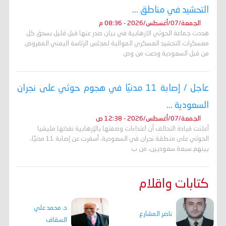
التحشيد في مناطق ...
الجمعة/07/أغسطس/2026 - 08:36 م
هددت جماعة الحوثي الارهابية في بيان صدر عنها قبل قليل بسحق كل
معسكرات التحشيد العسكري الموالية لمجلس الرئاسة اليمني المفروض
من قبل السعودية ودعت من وص
عاجل / إصابة 11 مدنيًا في هجوم حوثي على نجران
السعودية ...
الجمعة/07/أغسطس/2026 - 12:38 ص
أعلنت قيادة التحالف أن اعتداءات وصفتها بالإرهابية نفذتها مليشيا
الحوثي على منطقة نجران في السعودية، أسفرت عن إصابة 11 مدنيًا،
بينهم سبعة سعوديين، من ب
كتابات واقلام
د. محمد علي
ناصر المشارع
السقاف