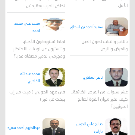
الأمل
تخاض الحرب بعقيدتين
محمد علي محمد
سعيد أحمد بن اسحاق
احمد
لماذا تستهدفون الأخيار،
بالنفير والثبات نصون الدين
وتتسترون عن لوبيات الاحتكار
والعرض والارض
ومجرمي تدمير مصفاة عدن؟
محمد عبدالله
ناصر المشارع
القادري
عشر سنوات من الفرص الضائعة..
في عهد الحوثي ( ميت من إب
كيف تغير ميزان القوة لصالح
يبحث عن قبر )
الحوثيين؟
صالح علي الدويل
عبدالكريم أحمد سعيد
باراس