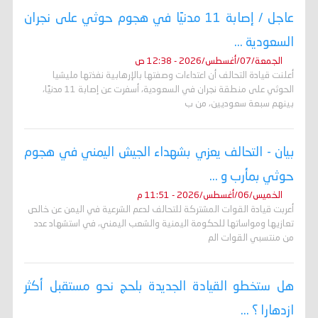
عاجل / إصابة 11 مدنيًا في هجوم حوثي على نجران
السعودية ...
الجمعة/07/أغسطس/2026 - 12:38 ص
أعلنت قيادة التحالف أن اعتداءات وصفتها بالإرهابية نفذتها مليشيا
الحوثي على منطقة نجران في السعودية، أسفرت عن إصابة 11 مدنيًا،
بينهم سبعة سعوديين، من ب
بيان - التحالف يعزي بشهداء الجيش اليمني في هجوم
حوثي بمأرب و ...
الخميس/06/أغسطس/2026 - 11:51 م
أعربت قيادة القوات المشتركة للتحالف لدعم الشرعية في اليمن عن خالص
تعازيها ومواساتها للحكومة اليمنية والشعب اليمني، في استشهاد عدد
من منتسبي القوات الم
هل ستخطو القيادة الجديدة بلحج نحو مستقبل أكثر
ازدهارا ؟ ...