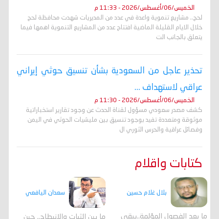
الخميس/06/أغسطس/2026 - 11:33 م
لحج.. مشاريع تنموية واعدة في عدد من المديريات شهدت محافظة لحج
خلال الايام القليلة الماضية افتتاح عدد من المشاريع التنموية اهمها فيما
يتعلق بالجانب الت
تحذير عاجل من السعودية بشأن تنسيق حوثي إيراني
عراقي لاستهداف ...
الخميس/06/أغسطس/2026 - 11:30 م
كشف مصدر سعودي مسؤول لقناة الحدث عن وجود تقارير استخباراتية
موثوقة ومتعددة تفيد بوجود تنسيق بين مليشيات الحوثي في اليمن
وفصائل عراقية والحرس الثوري ال
كتابات واقلام
بلال غلام حسين
سعدان اليافعي
ما بعد الفصول المؤلمة..يبقى
ما بين الثبات والانبطاح.. حين