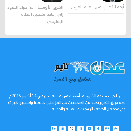
أزمة الأحزاب في العالم العربي
الشرق الأوسط .. من صراع النفوذ
إلى إعادة تشكيل النظام
الإقليمي
عدن تايم - صحيفة الكترونية تأسست في مدينة عدن في 14 أكتوبر 2015م ،
يضم فريق التحرير نخبة من الصحفيين من المؤهلين جامعيا واكتسبوا خبرات
في عدد من الصحف الرسمية والاهلية والدولية.