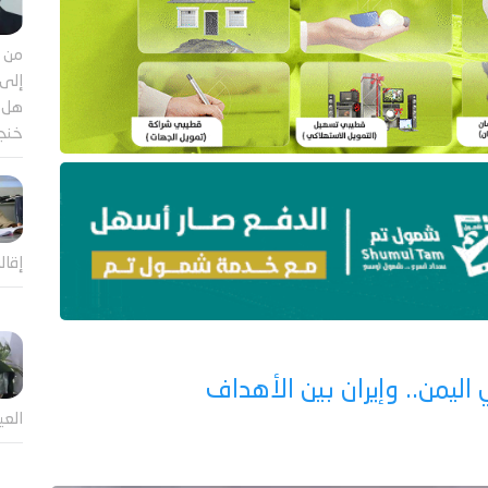
من م
إلى 
هل ي
خنجر
إقال
ليمن.. وإيران بين الأهداف
العي