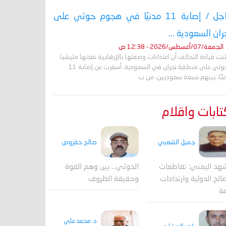
عاجل / إصابة 11 مدنيًا في هجوم حوثي على
ران السعودية ...
الجمعة/07/أغسطس/2026 - 12:38 ص
نت قيادة التحالف أن اعتداءات وصفتها بالإرهابية نفذتها مليشيا
الحوثي على منطقة نجران في السعودية، أسفرت عن إصابة 11
نيًا، بينهم سبعة سعوديين، من ب
ابات واقلام
جميل الشعبي
صالح حقروص
هد اليمني: تقاطعات
الحوثي... بين وهم القوة
الح الدولية وارتدادات
وحقيقة الظروف
مة
د. محمد علي