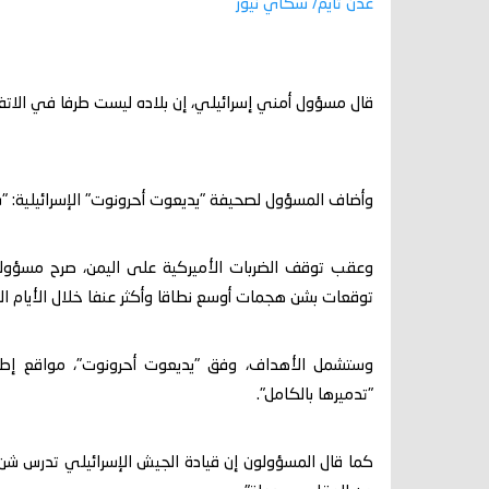
عدن تايم/ سكاي نيوز
قال مسؤول أمني إسرائيلي، إن بلاده ليست طرفا في الات
وأضاف المسؤول لصحيفة "يديعوت أحرونوت" الإسرائيلية: "سن
وعقب توقف الضربات الأميركية على اليمن، صرح مسؤولو
توقعات بشن هجمات أوسع نطاقا وأكثر عنفا خلال الأيام ال
وستشمل الأهداف، وفق "يديعوت أحرونوت"، مواقع إطلاق
"تدميرها بالكامل".
كما قال المسؤولون إن قيادة الجيش الإسرائيلي تدرس شن 