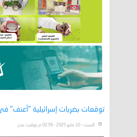
توقعات بضربات إسرائيلية "أعنف" في ا
السبت - 10 مايو 2025 - 02:56 م بتوقيت عدن