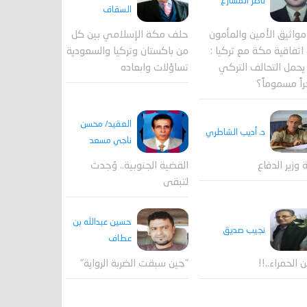
ناصر المشارع
السقاف
واثيق الأمين والمأمون
حلف مكة الإسلامي بين كل
اتفاقية مكة مع تركيا :
من باكستان وتركيا والسعودية
حمل التحالف التركي
تساؤلات وابعاده
اً مسموماً؟
العقيد/ محسن
د. أديب الشاطري
ناجي مسعد
القضية الجنوبية.. وُجدت
ة وزير الدفاع
لتبقى
حسين عبدالله بن
نجيب صديق
عطاف
ن الحمراء..!!
"حين سبقت الضربة الرواية"