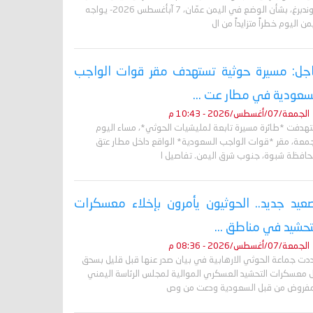
غروندبرغ، بشأن الوضع في اليمن عمّان، 7 آبأغسطس 2026- يواجه
من اليوم خطراً متزايداً من ال
جل: مسيرة حوثية تستهدف مقر قوات الواجب
سعودية في مطار عت ...
الجمعة/07/أغسطس/2026 - 10:43 م
تهدفت *طائرة مسيرة تابعة لمليشيات الحوثي*، مساء اليوم
جمعة، مقر *قوات الواجب السعودية* الواقع داخل مطار عتق
حافظة شبوة، جنوب شرق اليمن. تفاصيل ا
عيد جديد.. الحوثيون يأمرون بإخلاء معسكرات
تحشيد في مناطق ...
الجمعة/07/أغسطس/2026 - 08:36 م
دت جماعة الحوثي الارهابية في بيان صدر عنها قبل قليل بسحق
 معسكرات التحشيد العسكري الموالية لمجلس الرئاسة اليمني
مفروض من قبل السعودية ودعت من وص