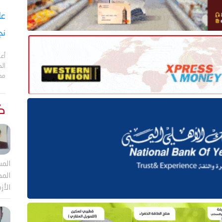
نج
أعل
مد
كت
المش
المص
الأز