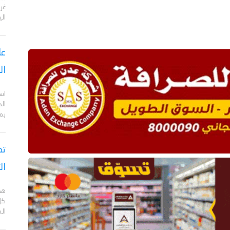
الي
عا
ال
اس
ال
بم
تص
ال
هد
كل
ال