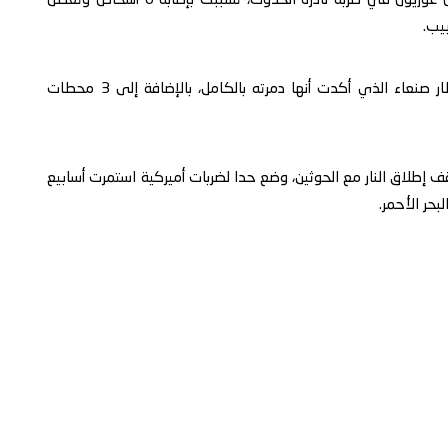
والأحد، سقط صاروخ أطلقه الحوثيون في محيط مطار بن غوريون في ضربة نادرة الحدوث، تسببت بإصابة 6 أشخاص وتعطل
يب.
وردت إسرائيل بضربات جوية شنتها هذا الأسبوع على مطار صنعاء الذي أكدت أنها دمرته بالكامل، بالإضافة إلى 3 محطات
وقف إطلاق النار مع الحوثين، وضع حدا لضربات أميركية استمرت أسابيع
حر الأحمر.