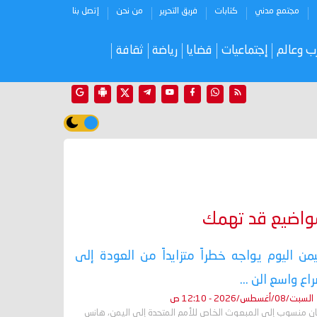
مجتمع مدني
كتابات
فريق التحرير
من نحن
إتصل بنا
ب وعالم
إجتماعيات
قضايا
رياضة
ثقافة
واضيع قد تهمك
يمن اليوم يواجه خطراً متزايداً من العودة إلى
اع واسع الن ...
السبت/08/أغسطس/2026 - 12:10 ص
ان منسوب إلى المبعوث الخاص للأمم المتحدة إلى اليمن، هانس