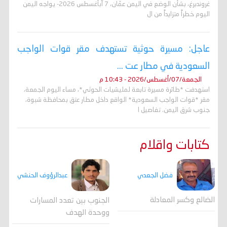
غروندبرغ، بشأن الوضع في اليمن عمّان، 7 آبأغسطس 2026- يواجه اليمن
اليوم خطراً متزايداً من ال
عاجل: مسيرة حوثية تستهدف مقر قوات الواجب
السعودية في مطار عت ...
الجمعة/07/أغسطس/2026 - 10:43 م
استهدفت *طائرة مسيرة تابعة لمليشيات الحوثي*، مساء اليوم الجمعة،
مقر *قوات الواجب السعودية* الواقع داخل مطار عتق بمحافظة شبوة،
جنوب شرق اليمن. تفاصيل ا
كتابات واقلام
فضل الجعدي
عبدالرؤوف الحنشي
الضالع وكسر المعادلة
الجنوب بين تعدد المسارات
ووحدة الهدف