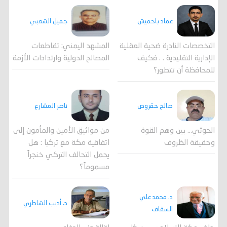
جميل الشعبي
عماد باحميش
المشهد اليمني: تقاطعات
التخصصات النادرة ضحية العقلية
المصالح الدولية وارتدادات الأزمة
الإدارية التقليدية . . فكيف
للمحافظة أن تتطور؟
صالح حقروص
ناصر المشارع
الحوثي... بين وهم القوة
من مواثيق الأمين والمأمون إلى
وحقيقة الظروف
اتفاقية مكة مع تركيا : هل
يحمل التحالف التركي خنجراً
مسموماً؟
د. محمد علي
د. أديب الشاطري
السقاف