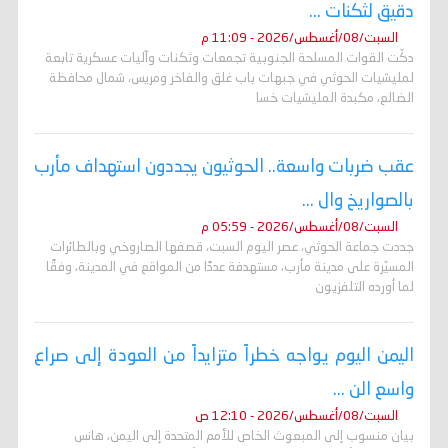
دقيق لثكنات ...
السبت/08/أغسطس/2026 - 11:09 م
دكّت القوات المسلحة الجنوبية تجمعات وثكنات وآليات عسكرية تابعة
لمليشيات الحوثي في جبهات باب غلق والفاخر ومريس، شمال محافظة
الضالع، مكبدة المليشيات خسا
عقب ضربات واسعة.. الحوثيون يجددون استهداف مأرب
بالصواريخ وال ...
السبت/08/أغسطس/2026 - 05:59 م
جددت جماعة الحوثي، عصر اليوم السبت، قصفها الصاروخي وبالطائرات
المسيّرة على مدينة مأرب، مستهدفة عددًا من المواقع في المدينة، وفقًا
لما أورده التلفزيون
اليمن اليوم يواجه خطراً متزايداً من العودة إلى صراع
واسع الن ...
السبت/08/أغسطس/2026 - 12:10 ص
بيان منسوب إلى المبعوث الخاص للأمم المتحدة إلى اليمن، هانس