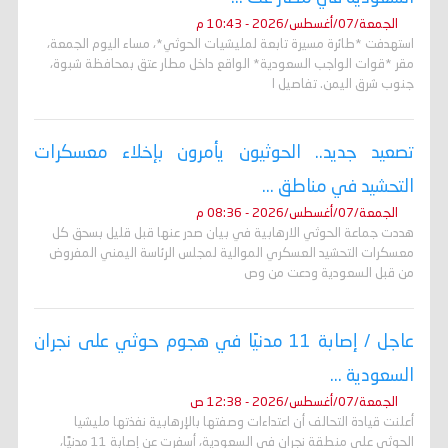
الجمعة/07/أغسطس/2026 - 10:43 م
استهدفت *طائرة مسيرة تابعة لمليشيات الحوثي*، مساء اليوم الجمعة،
مقر *قوات الواجب السعودية* الواقع داخل مطار عتق بمحافظة شبوة،
جنوب شرق اليمن. تفاصيل ا
تصعيد جديد.. الحوثيون يأمرون بإخلاء معسكرات
التحشيد في مناطق ...
الجمعة/07/أغسطس/2026 - 08:36 م
هددت جماعة الحوثي الارهابية في بيان صدر عنها قبل قليل بسحق كل
معسكرات التحشيد العسكري الموالية لمجلس الرئاسة اليمني المفروض
من قبل السعودية ودعت من وص
عاجل / إصابة 11 مدنيًا في هجوم حوثي على نجران
السعودية ...
الجمعة/07/أغسطس/2026 - 12:38 ص
أعلنت قيادة التحالف أن اعتداءات وصفتها بالإرهابية نفذتها مليشيا
الحوثي على منطقة نجران في السعودية، أسفرت عن إصابة 11 مدنيًا،