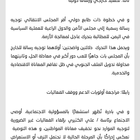
ثالثًا: تصعيد خارجي ورسالة دولية
و في خطوة ذات طابع دولي، أقر المجلس الانتقالي توجيه
رسالة رسمية إلى مجلس الأمن والدول الراعية للعملية السياسية
في اليمن، للمطالبة بتحرك عاجل لمعالجة الأزمة.
ويحمل هذا التحرك دلالتين واضحتين: أولاهما توجيه رسالة للخارج
بأن المجلس بات جاهزًا للعب دور أكبر في معادلة الحل، وثانيتهما
محاولة تدويل الملف الجنوبي في ظل تفاقم المعاناة الاقتصادية
والخدمية.
رابعًا: مراجعة أولويات الدعم ووقف الفعاليات
و في بادرة تُظهر استشعارًا بالمسؤولية الاجتماعية، أوصى
الاجتماع برئاسة / علي الكثيري بإلغاء الفعاليات غير الضرورية
لتوجيه الموارد نحو تخفيف معاناة المواطنين، و هذه التوصية
تعكس إدراكًا بأن المرحلة الحالية لا تحتمل الترف أو الاستعراض