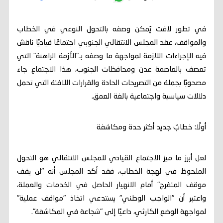
في تطور لافت يُمكن وصفه بالتحول النوعي في الخطاب
والمواقف، عقد المجلس الانتقالي الجنوبي اجتماعًا قياديًا ناقش
فيه الإجراءات اللازمة لمواجهة ما وصفه بـ"الأزمة الراهنة" التي
تعصف بالعاصمة عدن ومحافظات الجنوب، هذا الاجتماع جاء
مصحوبًا بجملة من التصريحات الحادة والقرارات اللافتة التي تحمل
دلالات سياسية واجتماعية بالغة العمق.
أولًا: خطابٌ جديد أكثر حدة ومكاشفة
لعل أبرز ما ميز الاجتماع القيادي للمجلس الانتقالي هو التحول
الملحوظ في لهجة الخطاب، فقد أكد المجلس أنه "لن يقف
موقف المتفرج" أمام الانهيار الحاصل في الخدمات والعملة،
واعتبر أن "الواجب الوطني" يستدعي اتخاذ "مواقف عملية"
لمواجهة الوضع الكارثي، داعيًا إلى "شجاعة في المكاشفة".