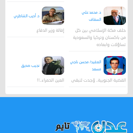
د. محمد علي
د. أديب الشاطري
السقاف
حلف مكة الإسلامي بين كل
إقالة وزير الدفاع
من باكستان وتركيا والسعودية
تساؤلات وابعاده
العقيد/ محسن ناجي
نجيب صديق
مسعد
القضية الجنوبية.. وُجدت لتبقى
العين الحمراء..!!