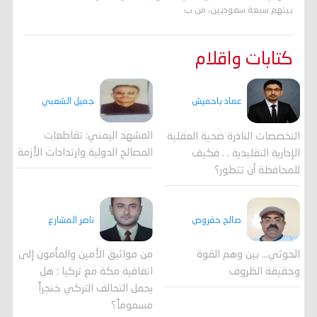
بينهم سبعة سعوديين، من ب
كتابات واقلام
جميل الشعبي
عماد باحميش
المشهد اليمني: تقاطعات
التخصصات النادرة ضحية العقلية
المصالح الدولية وارتدادات الأزمة
الإدارية التقليدية . . فكيف
للمحافظة أن تتطور؟
صالح حقروص
ناصر المشارع
الحوثي... بين وهم القوة
من مواثيق الأمين والمأمون إلى
وحقيقة الظروف
اتفاقية مكة مع تركيا : هل
يحمل التحالف التركي خنجراً
مسموماً؟