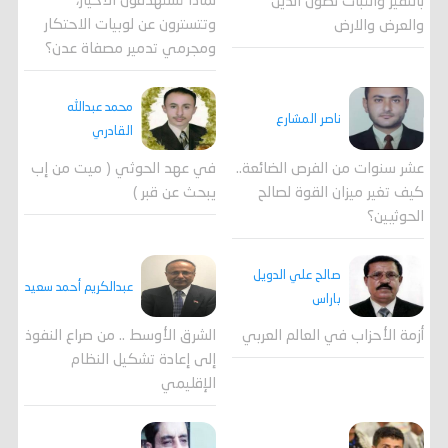
لماذا تستهدفون الأخيار،
بالنفير والثبات نصون الدين
وتتسترون عن لوبيات الاحتكار
والعرض والارض
ومجرمي تدمير مصفاة عدن؟
محمد عبدالله
ناصر المشارع
القادري
عشر سنوات من الفرص الضائعة..
في عهد الحوثي ( ميت من إب
كيف تغير ميزان القوة لصالح
يبحث عن قبر )
الحوثيين؟
صالح علي الدويل
عبدالكريم أحمد سعيد
باراس
أزمة الأحزاب في العالم العربي
الشرق الأوسط .. من صراع النفوذ
إلى إعادة تشكيل النظام
الإقليمي