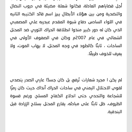
أجل قضاياهم العادلة، فكانوا شعلة مضيئة في دروب النضال
والتضحية ومن بين هؤلاء الأبطال يبرز اسم قائد الكتيبه الثانيه
في اللواء السادس دفاع شبوة المقدم عبدربه علي المصعبي
الذي كان له دور كبير منذوا انطلاقة الحراك الثوري ضد المحتل
الشمالي في عام 2007م وكان في الصفوف الأولى في
الساحات ، ثابتًا كالطود في وجه المحتل، لا يهاب الموت، ولا
يعرف للخوف طريقًا.
لم يكن ا مجرد شعارات تُرفع، بل كان جسدًا عاري الصدر يتصدى
لقوى الاحتلال اليمني في ساحات الحراك آنذاك حيث كان رمزًا
للشجاعة والتحدي حتى اندلاع الكفاح المسلح. ورغم قسوة
الظروف، ظل ثابتًا على مبادئه، يقارع المحتل بسلاح الإرادة قبل
البندقية.