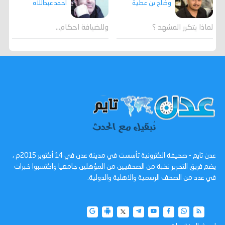
احمد عبداللاه
وضاح بن عطية
وللضيافة احكام…
لماذا يتكرر المشهد ؟
عدن تايم - صحيفة الكترونية تأسست في مدينة عدن في 14 أكتوبر 2015م ،
يضم فريق التحرير نخبة من الصحفيين من المؤهلين جامعيا واكتسبوا خبرات
في عدد من الصحف الرسمية والاهلية والدولية.