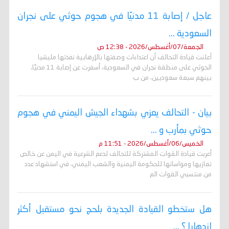
عاجل / إصابة 11 مدنيًا في هجوم حوثي على نجران
السعودية ...
الجمعة/07/أغسطس/2026 - 12:38 ص
أعلنت قيادة التحالف أن اعتداءات وصفتها بالإرهابية نفذتها مليشيا
الحوثي على منطقة نجران في السعودية، أسفرت عن إصابة 11 مدنيًا،
بينهم سبعة سعوديين، من ب
بيان - التحالف يعزي بشهداء الجيش اليمني في هجوم
حوثي بمأرب و ...
الخميس/06/أغسطس/2026 - 11:51 م
أعربت قيادة القوات المشتركة للتحالف لدعم الشرعية في اليمن عن خالص
تعازيها ومواساتها للحكومة اليمنية والشعب اليمني، في استشهاد عدد
من منتسبي القوات الم
هل ستخطو القيادة الجديدة بلحج نحو مستقبل أكثر
ازدهارا ؟ ...