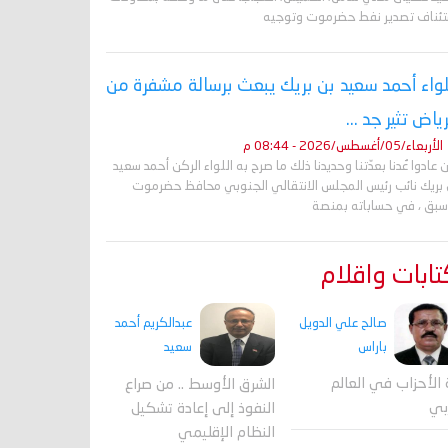
تئناف تصدير نفط حضرموت وتوجيه
لواء أحمد سعيد بن بريك يبعث برسالة مشفرة من
رياض تثير جد ...
الأربعاء/05/أغسطس/2026 - 08:44 م
 عادوا عُدنا بعدّتنا وحديدنا ذلك ما صرح به اللواء الركن أحمد سعيد
 بريك نائب رئيس المجلس الانتقالي الجنوبي محافظ حضرموت
أسبق ، في حساباته بمنصة
ابات واقلام
صالح علي الدويل
عبدالكريم أحمد
باراس
سعيد
 الأحزاب في العالم
الشرق الأوسط .. من صراع
بي
النفوذ إلى إعادة تشكيل
النظام الإقليمي