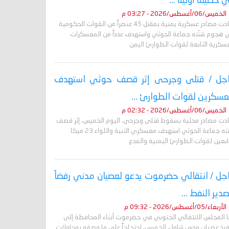
 حصيلة أولية ...
الخميس/06/أغسطس/2026 - 03:27 م
أفادت مصادر عسكرية يمنية بمقتل 45 عنصراً من القوات الحكومية
 هجوم شنّته جماعة الحوثي واستهدف عدداً من المعسكرات
عسكرية التابعة لقوات الطوارئ اليمن
جل / قتلى وجرحى إثر قصف حوثي استهدف
سكرين لقوات الطوارئ ...
الخميس/06/أغسطس/2026 - 02:32 م
ادت مصادر محلية بسقوط قتلى وجرحى، اليوم الخميس، إثر قصف
شنته جماعة الحوثي استهدف معسكري الثنية واللواء 23 ميكا
ابعين لقوات الطوارئ اليمنية والمدع
جل / انتقالي حضرموت يدعو لعصيان مدني رفضاً
صدير النفط ...
الأربعاء/05/أغسطس/2026 - 09:32 م
ا المجلس الانتقالي الجنوبي في حضرموت أبناء المحافظة إلى
فيذ عصيان مدني شامل، الخميس، احتجاجاً على ما وصفه بمحاولات