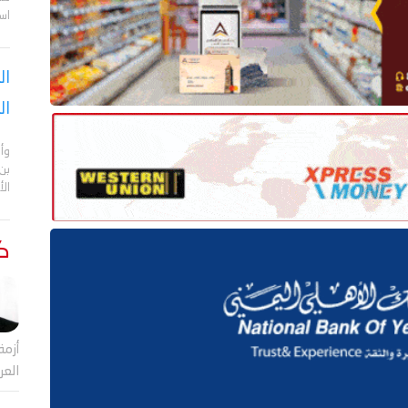
اس
ال
ال
وأن
بن
ال
كت
أزمة
العر