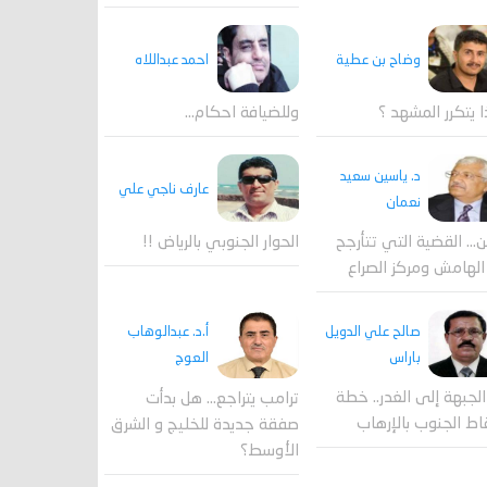
احمد عبداللاه
وضاح بن عطية
وللضيافة احكام…
ا يتكرر المشهد ؟
د. ياسين سعيد
عارف ناجي علي
نعمان
ن… القضية التي تتأرجح
الحوار الجنوبي بالرياض !!
الهامش ومركز الصراع
صالح علي الدويل
أ.د. عبدالوهاب
باراس
العوج
لجبهة إلى الغدر.. خطة
ترامب يتراجع... هل بدأت
ط الجنوب بالإرهاب
صفقة جديدة للخليج و الشرق
الأوسط؟