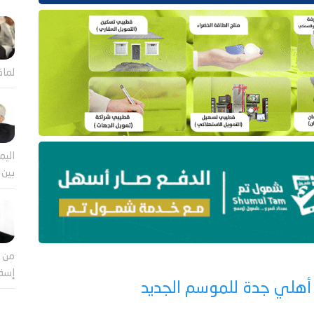
لماذ
اليم
بين 
من ا
إسقا
 أهلي جدة للموسم الجديد