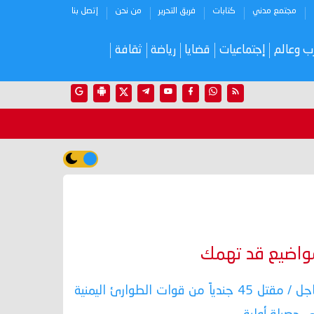
مجتمع مدني
كتابات
فريق التحرير
من نحن
إتصل بنا
ب وعالم
إجتماعيات
قضايا
رياضة
ثقافة
واضيع قد تهمك
عاجل / مقتل 45 جندياً من قوات الطوارئ اليمنية