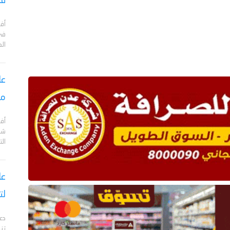
في
في
ال
عا
مع
أف
الت
عا
لت
دع
تن