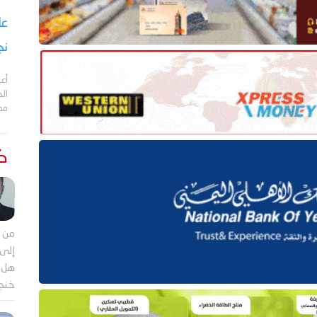
نج
أعل
مد
كت
من م
إلى 
هل ي
خنجر