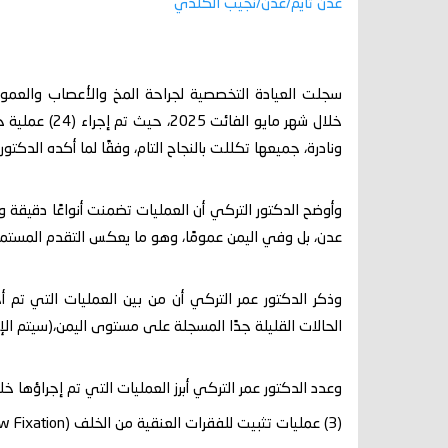
عدن تايم/عدن/نجيب الكلدي
سجلت العيادة التخصصية لجراحة المخ والأعصاب والعمود 
خلال شهر مايو
ونادرة، جميعها تكللت بالنجاح التام، وفقًا لما أكده الدك
وأوضح الدكتور التركي أن العمليات تضمنت أنواعًا دقيقة 
عدن، بل وفي اليمن عمومًا، وهو ما يعكس التقدم المستم
وذكر الدكتور عمر التركي أن من بين العمليات التي تم 
الحالات القليلة جدًا المسجلة على مستوى اليمن،(سيتم ال
وعدد الدكتور عمر التركي أبرز العمليات التي تم إجراؤها خلال شهر مايو الفا
(3) عمليات تثبيت للفقرات العنقية من الخلف (Lateral Mass Screw Fixation) مع تحرير تضيق القناة الشوكية.