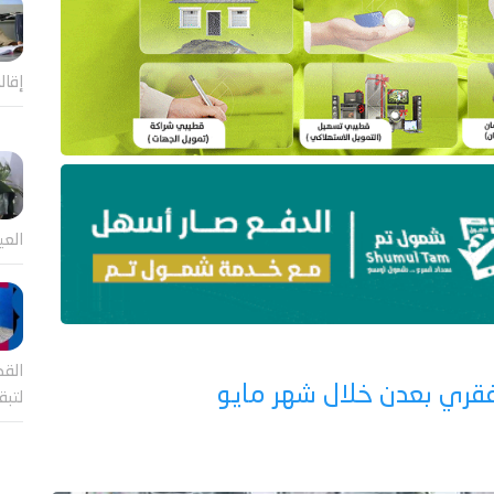
إقال
العي
القض
لتب