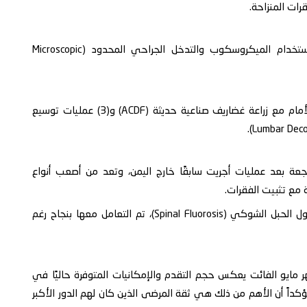
كما تم إجراء (4) عمليات استئصال انزلاقات قطنية باستخدام الميكروسكوب والتدخل الجراحي المحدود (Microscopic
بالإضافة إلى (4) عمليات لاستئصال غضاريف عنقية من الأمام مع زراعة غضاريف صناعية حديثة (ACDF) و(3) عمليات توسيع
طنية مرتجعة بعد عمليات أجريت سابقًا خارج اليمن، وتعد من أصعب أنواع
وحالة نادرة جدًا ومعقدة ناتجة عن ترسب مادة الفلور حول الحبل الشوكي (Spinal Fluorosis)، تم التعامل معها بنجاح رغم
 مايو الفائت يعكس حجم التقدم والإمكانيات المتوفرة حاليًا في
كداً أن الأهم من ذلك هي ثقة المرضى الذين كان لهم الدور الأكبر