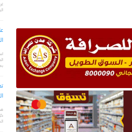
الي
عا
ال
اس
ال
بم
تص
ال
هد
كل
ال