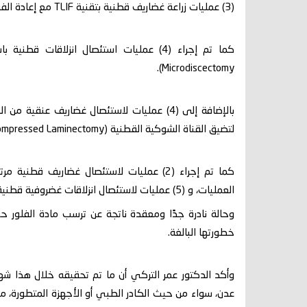
(3) عمليات زراعة غضاريف قطنية بتقنية TLIF مع إعادة الفقرات المنزاحة.
Microdiscectomy).
لتضيق القناة الشوكية القطنية (Lumbar Decompressed Laminectomy).
كما تم إجراء (2) عمليات لاستئصال غضاريف ق
العمليات، و (5) عمليات لاستئصال انزلاقات غضروفية قطنية مع تثبيت الفقرات.
خطورتها البالغة.
وأكد الدكتور عمر التركي أن ما تم تحقيقه خلال هذا شهر
عدن، سواء من حيث الكادر الطبي أو الأجهزة المتطورة، مؤ