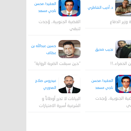
العقيد/ محسن
د. أديب الشاطري
ناجي مسعد
القضية الجنوبية.. وُجدت
ة وزير الدفاع
لتبقى
حسين عبدالله بن
نجيب صديق
عطاف
ن الحمراء..!!
"حين سبقت الضربة الرواية"
العقيد/ محسن
عيدروس صلاح
ناجي مسعد
المدوري
ية الجنوبية.. وُجدت
البيانات لا تحرر أوطاناً و
قى
الشرعية أسيرة الامتيازات