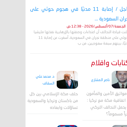
عاجل / إصابة 11 مدنيًا في هجوم حوثي على
ران السعودية ...
الجمعة/07/أغسطس/2026 - 12:38 ص
نت قيادة التحالف أن اعتداءات وصفتها بالإرهابية نفذتها مليشيا
الحوثي على منطقة نجران في السعودية، أسفرت عن إصابة 11
نيًا، بينهم سبعة سعوديين، من ب
ابات واقلام
د. محمد علي
ناصر المشارع
السقاف
واثيق الأمين والمأمون
حلف مكة الإسلامي بين كل
اتفاقية مكة مع تركيا :
من باكستان وتركيا والسعودية
حمل التحالف التركي
تساؤلات وابعاده
اً مسموماً؟