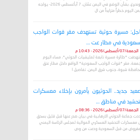
غروندبرغ، بشأن الوضع في اليمن عمّان، 7 آبأغسطس 2026- يواجه
من اليوم خطراً متزايداً من ال
جل: مسيرة حوثية تستهدف مقر قوات الواجب
سعودية في مطار عت ...
الجمعة/07/أغسطس/2026 - 10:43 م
تهدفت *طائرة مسيرة تابعة لمليشيات الحوثي*، مساء اليوم
جمعة، مقر *قوات الواجب السعودية* الواقع داخل مطار عتق
حافظة شبوة، جنوب شرق اليمن. تفاصيل ا
عيد جديد.. الحوثيون يأمرون بإخلاء معسكرات
تحشيد في مناطق ...
الجمعة/07/أغسطس/2026 - 08:36 م
دت جماعة الحوثي الارهابية في بيان صدر عنها قبل قليل بسحق
 معسكرات التحشيد العسكري الموالية لمجلس الرئاسة اليمني
مفروض من قبل السعودية ودعت من وص