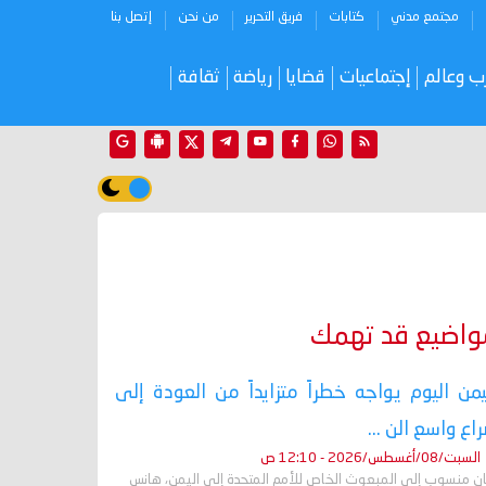
مجتمع مدني
كتابات
فريق التحرير
من نحن
إتصل بنا
ب وعالم
إجتماعيات
قضايا
رياضة
ثقافة
واضيع قد تهمك
يمن اليوم يواجه خطراً متزايداً من العودة إلى
اع واسع الن ...
السبت/08/أغسطس/2026 - 12:10 ص
ان منسوب إلى المبعوث الخاص للأمم المتحدة إلى اليمن، هانس