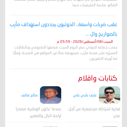
الضالع، مكبدة المليشيات خسا
عقب ضربات واسعة.. الحوثيون يجددون استهداف مأرب
بالصواريخ وال ...
السبت/08/أغسطس/2026 - 05:59 م
جددت جماعة الحوثي، عصر اليوم السبت، قصفها الصاروخي وبالطائرات
المسيّرة على مدينة مأرب، مستهدفة عددًا من المواقع في المدينة، وفقًا
لما أورده التلفزيون
كتابات واقلام
عارف ناجي علي
صالح شائف
فكرة لشراكة مجتمعية من أجل
عندما تكون الوطنية مصدرا
عدن
لراحة البال والضمير