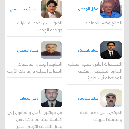
فضل الجعدي
عبدالرؤوف الحنشي
الضالع وكسر المعادلة
الجنوب بين تعدد المسارات
ووحدة الهدف
جميل الشعبي
عماد باحميش
المشهد اليمني: تقاطعات
التخصصات النادرة ضحية العقلية
المصالح الدولية وارتدادات الأزمة
الإدارية التقليدية . . فكيف
للمحافظة أن تتطور؟
صالح حقروص
ناصر المشارع
الحوثي... بين وهم القوة
من مواثيق الأمين والمأمون إلى
وحقيقة الظروف
اتفاقية مكة مع تركيا : هل
يحمل التحالف التركي خنجراً