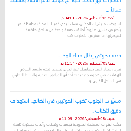
انفجارات تهز المخا.. صواريخ حوثية تدمر الميناء وتسقط
عمالاً ...
الأحد/09/أغسطس/2026 - 04:01 م
استهدفت مليشيات الحوثي، مساء اليوم، *ميناء المخا* بمحافظة تعز
بأكثر من عشرين صاروخاً أُطلقت دفعة واحدة من مناطق خاضعة
لسيطرتها، ما أسفر عن انفجارات كب
قصف حوثي يطال ميناء المخا ...
الأحد/09/أغسطس/2026 - 11:54 ص
تعرض ميناء المخا بمحافظة تعز، اليوم، لقصف شنته مليشيا الحوثي
الإرهابية، في هجوم جديد يهدد أحد أبرز المرافق الحيوية والنشاط التجاري
في الساحل الغربي. و
مسيّرات الجنوب تضرب الحوثيين في الضالع.. استهداف
دقيق لثكنات ...
السبت/08/أغسطس/2026 - 11:09 م
دكّت القوات المسلحة الجنوبية تجمعات وثكنات وآليات عسكرية تابعة
لمليشيات الحوثي في جبهات باب غلق والفاخر ومريس، شمال محافظة