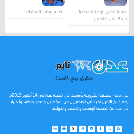
عندما تكون الوطنية مصدرا
الضالع وكسر المعادلة
لراحة البال والضمير
عدن تايم - صحيفة الكترونية تأسست في مدينة عدن في 14 أكتوبر 2015م ،
يضم فريق التحرير نخبة من الصحفيين من المؤهلين جامعيا واكتسبوا خبرات
في عدد من الصحف الرسمية والاهلية والدولية.