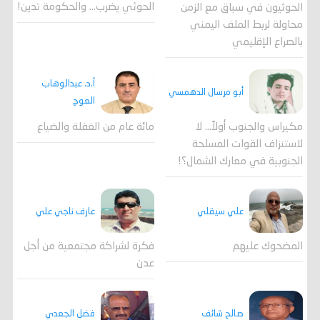
الحوثي يضرب… والحكومة تدين!
الحوثيون في سباق مع الزمن
محاولة لربط الملف اليمني
بالصراع الإقليمي
أ.د. عبدالوهاب
أبو مرسال الدهمسي
العوج
مكيراس والجنوب أولاً... لا
مائة عام من الغفلة والضياع
لاستنزاف القوات المسلحة
الجنوبية في معارك الشمال؟!
علي سيقلي
عارف ناجي علي
المضحوك عليهم
فكرة لشراكة مجتمعية من أجل
عدن
صالح شائف
فضل الجعدي