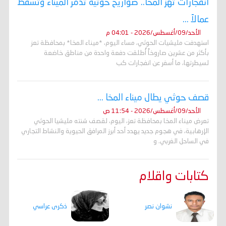
انفجارات تهز المخا.. صواريخ حوثية تدمر الميناء وتسقط
عمالاً ...
الأحد/09/أغسطس/2026 - 04:01 م
استهدفت مليشيات الحوثي، مساء اليوم، *ميناء المخا* بمحافظة تعز
بأكثر من عشرين صاروخاً أُطلقت دفعة واحدة من مناطق خاضعة
لسيطرتها، ما أسفر عن انفجارات كب
قصف حوثي يطال ميناء المخا ...
الأحد/09/أغسطس/2026 - 11:54 ص
تعرض ميناء المخا بمحافظة تعز، اليوم، لقصف شنته مليشيا الحوثي
الإرهابية، في هجوم جديد يهدد أحد أبرز المرافق الحيوية والنشاط التجاري
في الساحل الغربي. و
كتابات واقلام
ذكرى عراسي
نشوان نصر