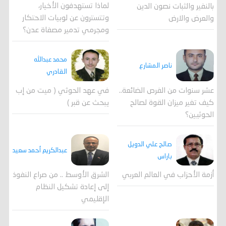
لماذا تستهدفون الأخيار،
بالنفير والثبات نصون الدين
وتتسترون عن لوبيات الاحتكار
والعرض والارض
ومجرمي تدمير مصفاة عدن؟
محمد عبدالله
ناصر المشارع
القادري
عشر سنوات من الفرص الضائعة..
في عهد الحوثي ( ميت من إب
كيف تغير ميزان القوة لصالح
يبحث عن قبر )
الحوثيين؟
صالح علي الدويل
عبدالكريم أحمد سعيد
باراس
أزمة الأحزاب في العالم العربي
الشرق الأوسط .. من صراع النفوذ
إلى إعادة تشكيل النظام
الإقليمي