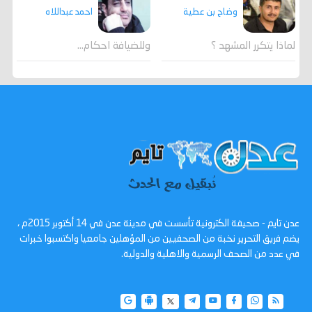
احمد عبداللاه
وضاح بن عطية
وللضيافة احكام…
لماذا يتكرر المشهد ؟
عدن تايم - صحيفة الكترونية تأسست في مدينة عدن في 14 أكتوبر 2015م ،
يضم فريق التحرير نخبة من الصحفيين من المؤهلين جامعيا واكتسبوا خبرات
في عدد من الصحف الرسمية والاهلية والدولية.