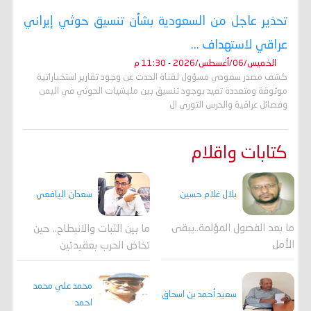
تحذير عاجل من السعودية بشأن تنسيق حوثي إيراني
عراقي لاستهداف ...
الخميس/06/أغسطس/2026 - 11:30 م
كشف مصدر سعودي مسؤول لقناة الحدث عن وجود تقارير استخباراتية
موثوقة ومتعددة تفيد بوجود تنسيق بين مليشيات الحوثي في اليمن
وفصائل عراقية والحرس الثوري ال
كتابات واقلام
بلال غلام حسين
سعدان اليافعي
ما بعد الفصول المؤلمة..يبقى
ما بين الثبات والانبطاح.. حين
الأمل
تخاض الحرب بعقيدتين
محمد علي محمد
سعيد أحمد بن اسحاق
احمد