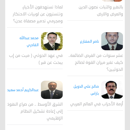
لماذا تستهدفون الأخيار،
بالنفير والثبات نصون الدين
وتتسترون عن لوبيات الاحتكار
والعرض والارض
ومجرمي تدمير مصفاة عدن؟
محمد عبدالله
ناصر المشارع
القادري
عشر سنوات من الفرص الضائعة..
في عهد الحوثي ( ميت من إب
كيف تغير ميزان القوة لصالح
يبحث عن قبر )
الحوثيين؟
صالح علي الدويل
عبدالكريم أحمد سعيد
باراس
أزمة الأحزاب في العالم العربي
الشرق الأوسط .. من صراع النفوذ
إلى إعادة تشكيل النظام
الإقليمي