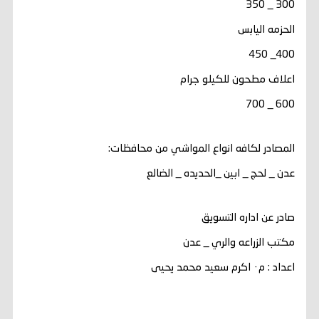
300 _ 350
الحزمه اليابس
400_ 450
اعلاف مطحون للكيلو جرام
600 _ 700
المصادر لكافه انواع المواشي من محافظات:
عدن _ لحج _ ابين _الحديده _ الضالع
صادر عن اداره التسويق
مكتب الزراعه والري _ عدن
اعداد : م٠ اكرم سعيد محمد يحيى