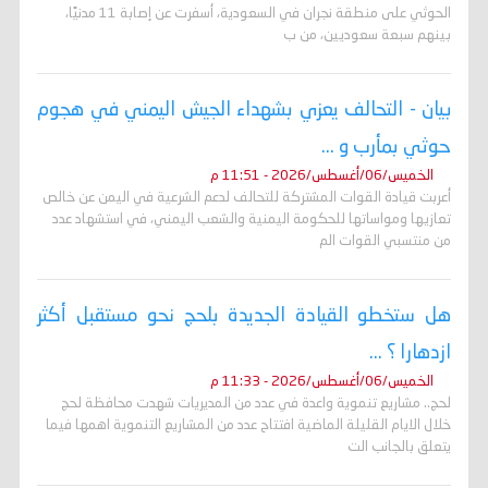
الحوثي على منطقة نجران في السعودية، أسفرت عن إصابة 11 مدنيًا،
بينهم سبعة سعوديين، من ب
بيان - التحالف يعزي بشهداء الجيش اليمني في هجوم
حوثي بمأرب و ...
الخميس/06/أغسطس/2026 - 11:51 م
أعربت قيادة القوات المشتركة للتحالف لدعم الشرعية في اليمن عن خالص
تعازيها ومواساتها للحكومة اليمنية والشعب اليمني، في استشهاد عدد
من منتسبي القوات الم
هل ستخطو القيادة الجديدة بلحج نحو مستقبل أكثر
ازدهارا ؟ ...
الخميس/06/أغسطس/2026 - 11:33 م
لحج.. مشاريع تنموية واعدة في عدد من المديريات شهدت محافظة لحج
خلال الايام القليلة الماضية افتتاح عدد من المشاريع التنموية اهمها فيما
يتعلق بالجانب الت