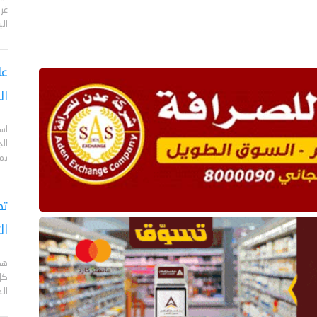
الي
عا
ال
اس
ال
بم
تص
ال
هد
كل
ال