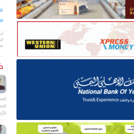
نج
أعل
مد
كت
المش
المص
الأز