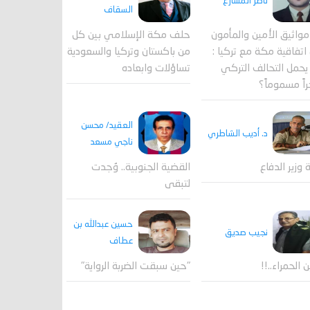
ناصر المشارع
السقاف
واثيق الأمين والمأمون
حلف مكة الإسلامي بين كل
اتفاقية مكة مع تركيا :
من باكستان وتركيا والسعودية
حمل التحالف التركي
تساؤلات وابعاده
اً مسموماً؟
العقيد/ محسن
د. أديب الشاطري
ناجي مسعد
القضية الجنوبية.. وُجدت
ة وزير الدفاع
لتبقى
حسين عبدالله بن
نجيب صديق
عطاف
ن الحمراء..!!
"حين سبقت الضربة الرواية"