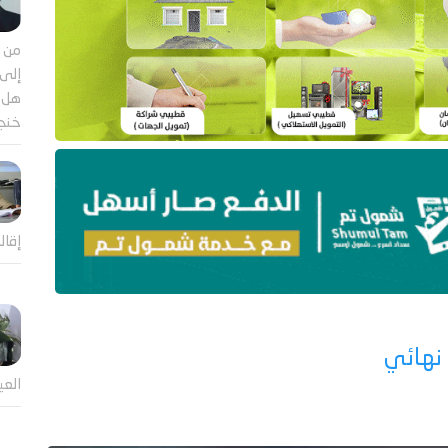
من م
إلى 
هل ي
خنجر
إقال
 نهائي
العي