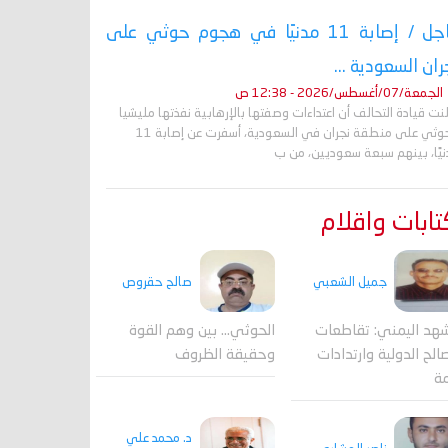
عاجل / إصابة 11 مدنيًا في هجوم حوثي على
ران السعودية ...
الجمعة/07/أغسطس/2026 - 12:38 ص
نت قيادة التحالف أن اعتداءات وصفتها بالإرهابية نفذتها مليشيا
الحوثي على منطقة نجران في السعودية، أسفرت عن إصابة 11
نيًا، بينهم سبعة سعوديين، من ب
ابات واقلام
جميل الشعبي
صالح حقروص
هد اليمني: تقاطعات
الحوثي... بين وهم القوة
الح الدولية وارتدادات
وحقيقة الظروف
مة
د. محمد علي