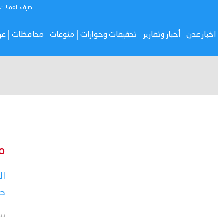
صرف العملات
اخبار عدن
أخبار وتقارير
تحقيقات وحوارات
منوعات
محافظات
عر
م
ال
صر
بي