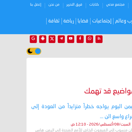
مجتمع مدني
كتابات
فريق التحرير
من نحن
إتصل بنا
ب وعالم
إجتماعيات
قضايا
رياضة
ثقافة
واضيع قد تهمك
يمن اليوم يواجه خطراً متزايداً من العودة إلى
اع واسع الن ...
السبت/08/أغسطس/2026 - 12:10 ص
ان منسوب إلى المبعوث الخاص للأمم المتحدة إلى اليمن، هانس