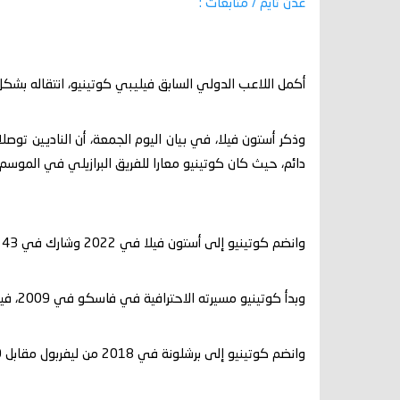
عدن تايم / متابعات :
أكمل اللاعب الدولي السابق فيليبي كوتينيو، انتقاله بشكل 
وذكر أستون فيلا، في بيان اليوم الجمعة، أن الناديين توصل
دائم، حيث كان كوتينيو معارا للفريق البرازيلي في الموسم
وانضم كوتينيو إلى أستون فيلا في 2022 وشارك في 43 مباراة مع الفريق وسجل ستة أهداف.
وبدأ كوتينيو مسيرته الاحترافية في فاسكو في 2009، فيما لعب لفرق إنتر ميلان وليفربول وبرشلونة وبايرن ميونخ.
وانضم كوتينيو إلى برشلونة في 2018 من ليفربول مقابل 160 مليون يورو (192 مليون دولار وقتها).