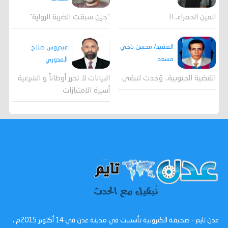
العين الحمراء..!!
"حين سبقت الضربة الرواية"
العقيد/ محسن ناجي
عيدروس صلاح
مسعد
المدوري
القضية الجنوبية.. وُجدت لتبقى
البيانات لا تحرر أوطاناً و الشرعية
أسيرة الامتيازات
عدن تايم - صحيفة الكترونية تأسست في مدينة عدن في 14 أكتوبر 2015م ،