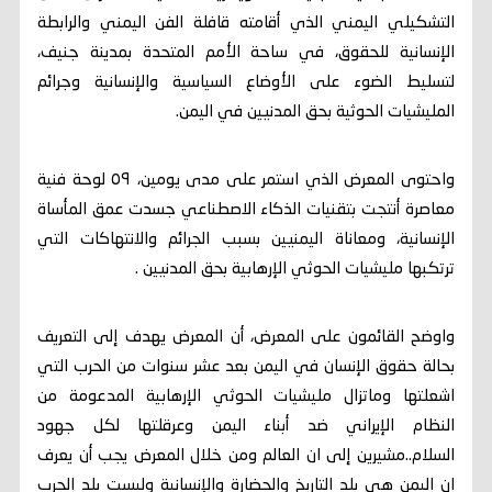
التشكيلي اليمني الذي أقامته قافلة الفن اليمني والرابطة
الإنسانية للحقوق، في ساحة الأمم المتحدة بمدينة جنيف،
لتسليط الضوء على الأوضاع السياسية والإنسانية وجرائم
المليشيات الحوثية بحق المدنيين في اليمن.
واحتوى المعرض الذي استمر على مدى يومين، ٥٩ لوحة فنية
معاصرة أنتجت بتقنيات الذكاء الاصطناعي جسدت عمق المأساة
الإنسانية، ومعاناة اليمنيين بسبب الجرائم والانتهاكات التي
ترتكبها مليشيات الحوثي الإرهابية بحق المدنيين .
واوضح القائمون على المعرض، أن المعرض يهدف إلى التعريف
بحالة حقوق الإنسان في اليمن بعد عشر سنوات من الحرب التي
اشعلتها وماتزال مليشيات الحوثي الإرهابية المدعومة من
النظام الإيراني ضد أبناء اليمن وعرقلتها لكل جهود
السلام..مشيرين إلى ان العالم ومن خلال المعرض يجب أن يعرف
ان اليمن هي بلد التاريخ والحضارة والإنسانية وليست بلد الحرب