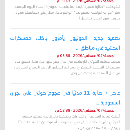
الجمعة/07/أغسطس/2026 - 10:43 م
استهدفت *طائرة مسيرة تابعة لمليشيات الحوثي*، مساء اليوم الجمعة،
مقر *قوات الواجب السعودية* الواقع داخل مطار عتق بمحافظة شبوة،
جنوب شرق اليمن. تفاصيل ا
تصعيد جديد.. الحوثيون يأمرون بإخلاء معسكرات
التحشيد في مناطق ...
الجمعة/07/أغسطس/2026 - 08:36 م
هددت جماعة الحوثي الارهابية في بيان صدر عنها قبل قليل بسحق كل
معسكرات التحشيد العسكري الموالية لمجلس الرئاسة اليمني المفروض
من قبل السعودية ودعت من وص
عاجل / إصابة 11 مدنيًا في هجوم حوثي على نجران
السعودية ...
الجمعة/07/أغسطس/2026 - 12:38 ص
أعلنت قيادة التحالف أن اعتداءات وصفتها بالإرهابية نفذتها مليشيا
الحوثي على منطقة نجران في السعودية، أسفرت عن إصابة 11 مدنيًا،
بينهم سبعة سعوديين، من ب