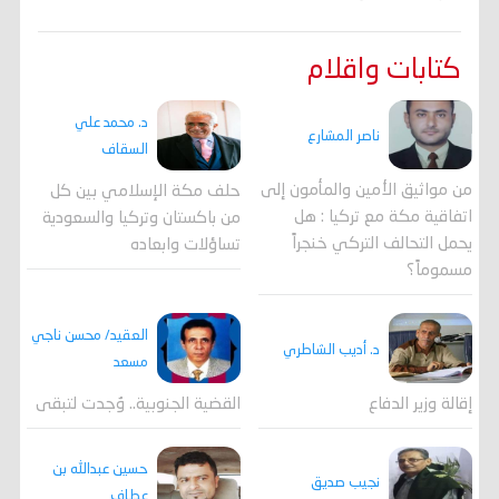
كتابات واقلام
د. محمد علي
ناصر المشارع
السقاف
من مواثيق الأمين والمأمون إلى
حلف مكة الإسلامي بين كل
اتفاقية مكة مع تركيا : هل
من باكستان وتركيا والسعودية
يحمل التحالف التركي خنجراً
تساؤلات وابعاده
مسموماً؟
العقيد/ محسن ناجي
د. أديب الشاطري
مسعد
القضية الجنوبية.. وُجدت لتبقى
إقالة وزير الدفاع
حسين عبدالله بن
نجيب صديق
عطاف