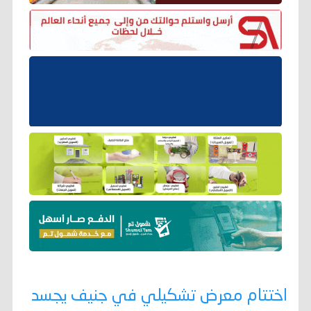
اختتام ‏معرض تشكيلي في جنيف يجسد