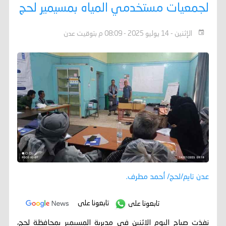
لجمعيات مستخدمي المياه بمسيمير لحج
الإثنين - 14 يوليو 2025 - 08:09 م بتوقيت عدن
عدن تايم/لحج/ أحمد مطرف.
تابعونا على
تابعونا على
نفذت صباح اليوم الاثنين في مديرية المسيمير بمحافظة لحج،