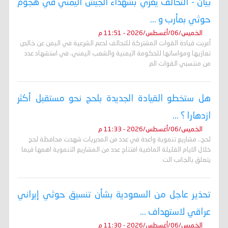
بيان - التحالف يعزي بشهداء الجيش اليمني في هجوم
حوثي بمأرب و ...
الخميس/06/أغسطس/2026 - 11:51 م
أعربت قيادة القوات المشتركة للتحالف لدعم الشرعية في اليمن عن خالص
تعازيها ومواساتها للحكومة اليمنية والشعب اليمني، في استشهاد عدد
من منتسبي القوات الم
هل ستخطو القيادة الجديدة بلحج نحو مستقبل أكثر
ازدهارا ؟ ...
الخميس/06/أغسطس/2026 - 11:33 م
لحج.. مشاريع تنموية واعدة في عدد من المديريات شهدت محافظة لحج
خلال الايام القليلة الماضية افتتاح عدد من المشاريع التنموية اهمها فيما
يتعلق بالجانب الت
تحذير عاجل من السعودية بشأن تنسيق حوثي إيراني
عراقي لاستهداف ...
الخميس/06/أغسطس/2026 - 11:30 م