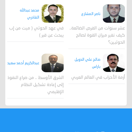
محمد عبدالله
ناصر المشارع
القادري
عشر سنوات من الفرص الضائعة..
في عهد الحوثي ( ميت من إب
كيف تغير ميزان القوة لصالح
يبحث عن قبر )
الحوثيين؟
صالح علي الدويل
عبدالكريم أحمد سعيد
باراس
أزمة الأحزاب في العالم العربي
الشرق الأوسط .. من صراع النفوذ
إلى إعادة تشكيل النظام
الإقليمي