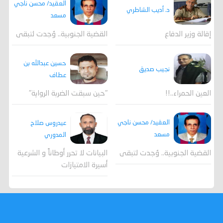
العقيد/ محسن ناجي
د. أديب الشاطري
مسعد
القضية الجنوبية.. وُجدت لتبقى
إقالة وزير الدفاع
حسين عبدالله بن
نجيب صديق
عطاف
العين الحمراء..!!
"حين سبقت الضربة الرواية"
العقيد/ محسن ناجي
عيدروس صلاح
مسعد
المدوري
القضية الجنوبية.. وُجدت لتبقى
البيانات لا تحرر أوطاناً و الشرعية
أسيرة الامتيازات