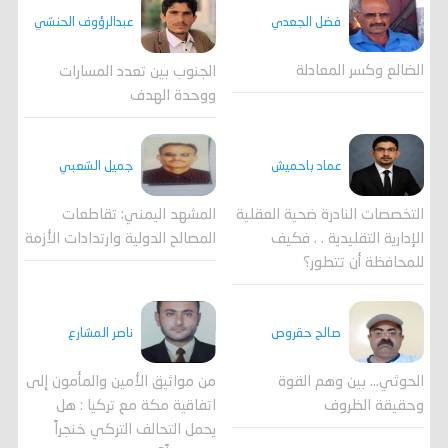
فضل الجعدي
عبدالرؤوف الحنشي
الضالع وكسر المعادلة
الجنوب بين تعدد المسارات
ووحدة الهدف
جميل الشعبي
عماد باحميش
المشهد اليمني: تقاطعات
التخصصات النادرة ضحية العقلية
المصالح الدولية وارتدادات الأزمة
الإدارية التقليدية . . فكيف
للمحافظة أن تتطور؟
صالح حقروص
ناصر المشارع
الحوثي... بين وهم القوة
من مواثيق الأمين والمأمون إلى
وحقيقة الظروف
اتفاقية مكة مع تركيا : هل
يحمل التحالف التركي خنجراً