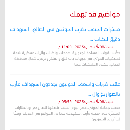
مواضيع قد تهمك
مسيّرات الجنوب تضرب الحوثيين في الضالع.. استهداف
دقيق لثكنات ...
السبت/08/أغسطس/2026 - 11:09 م
دكّت القوات المسلحة الجنوبية تجمعات وثكنات وآليات عسكرية تابعة
لمليشيات الحوثي في جبهات باب غلق والفاخر ومريس، شمال محافظة
الضالع، مكبدة المليشيات خسا
عقب ضربات واسعة.. الحوثيون يجددون استهداف مأرب
بالصواريخ وال ...
السبت/08/أغسطس/2026 - 05:59 م
جددت جماعة الحوثي، عصر اليوم السبت، قصفها الصاروخي وبالطائرات
المسيّرة على مدينة مأرب، مستهدفة عددًا من المواقع في المدينة، وفقًا
لما أورده التلفزيون