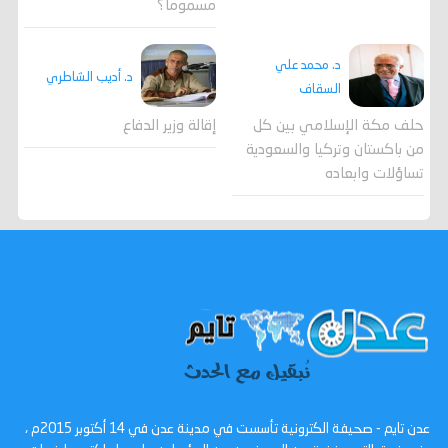
مسموماً؟
د. محمد علي
د. أديب الشاطري
السقاف
حلف مكة الإسلامي بين كل
إقالة وزير الدفاع
من باكستان وتركيا والسعودية
تساؤلات وابعاده
عدن تايم - صحيفة الكترونية تأسست في مدينة عدن في 14 أكتوبر 2015م ،