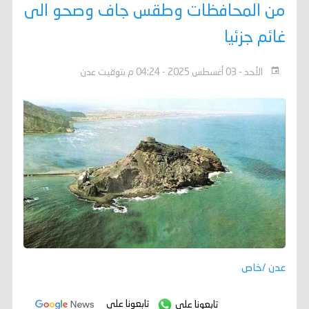
من المحافظات وطقس جاف وصحو الى
غائم جزئيا
الأحد - 03 أغسطس 2025 - 04:24 م بتوقيت عدن
عدن /خاص
تابعونا على
تابعونا على