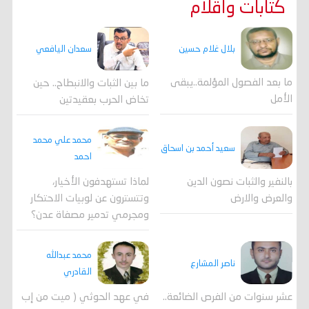
كتابات واقلام
بلال غلام حسين
سعدان اليافعي
ما بعد الفصول المؤلمة..يبقى
ما بين الثبات والانبطاح.. حين
الأمل
تخاض الحرب بعقيدتين
محمد علي محمد
سعيد أحمد بن اسحاق
احمد
لماذا تستهدفون الأخيار،
بالنفير والثبات نصون الدين
وتتسترون عن لوبيات الاحتكار
والعرض والارض
ومجرمي تدمير مصفاة عدن؟
محمد عبدالله
ناصر المشارع
القادري
عشر سنوات من الفرص الضائعة..
في عهد الحوثي ( ميت من إب