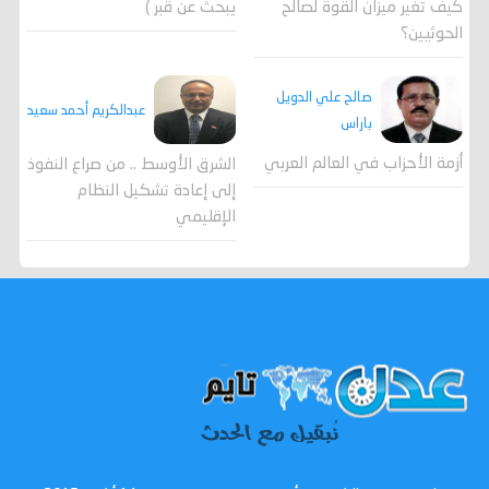
كيف تغير ميزان القوة لصالح
يبحث عن قبر )
الحوثيين؟
صالح علي الدويل
عبدالكريم أحمد سعيد
باراس
أزمة الأحزاب في العالم العربي
الشرق الأوسط .. من صراع النفوذ
إلى إعادة تشكيل النظام
الإقليمي