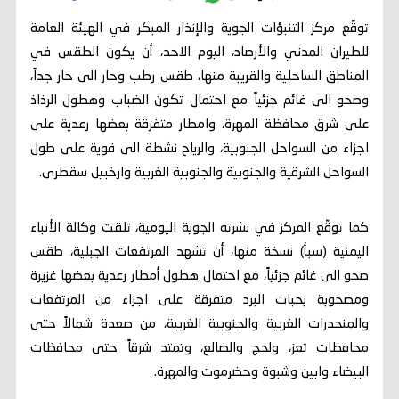
توقّع مركز التنبؤات الجوية والإنذار المبكر في الهيئة العامة
للطيران المدني والأرصاد، اليوم الاحد، أن يكون الطقس في
المناطق الساحلية والقريبة منها، طقس رطب وحار الى حار جداً،
وصحو الى غائم جزئياً مع احتمال تكون الضباب وهطول الرذاذ
على شرق محافظة المهرة، وامطار متفرقة بعضها رعدية على
اجزاء من السواحل الجنوبية، والرياح نشطة الى قوية على طول
السواحل الشرقية والجنوبية والجنوبية الغربية وارخبيل سقطرى.
كما توقّع المركز في نشرته الجوية اليومية، تلقت وكالة الأنباء
اليمنية (سبأ) نسخة منها، أن تشهد المرتفعات الجبلية، طقس
صحو الى غائم جزئياً، مع احتمال هطول أمطار رعدية بعضها غزيرة
ومصحوبة بحبات البرد متفرقة على اجزاء من المرتفعات
والمنحدرات الغربية والجنوبية الغربية، من صعدة شمالاً حتى
محافظات تعز، ولحج والضالع، وتمتد شرقاً حتى محافظات
البيضاء وابين وشبوة وحضرموت والمهرة.