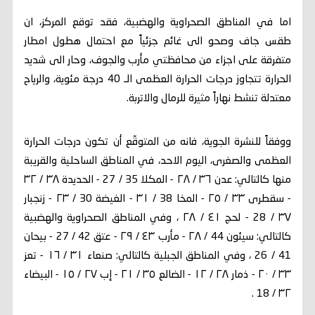
اما في المناطق الصحراوية والهضبية، فقد توقع المركز، ان
طقس جاف وصحو الى غائم جزئياً مع احتمال هطول امطار
متفرقة على اجزاء من محافظتي مأرب والجوف، وحار الى شديد
الحرارة تتجاوز درجات الحرارة العظمى الـ 40 درجة مئوية، والرياح
معتدلة تنشط نهاراً مثيرة للرمال والاتربة.
ووفقاً للنشرة الجوية، فانه من المتوقّع أن تكون درجات الحرارة
العظمى والصغرى، اليوم الاحد، في المناطق الساحلية والقريبة
منها كالتالي: عدن ٣٦ / ٢٨ - المكلا 35 / 27 - الحديدة ٣٨ / ٣٢
- سقطرى ٣٣ / ٢٥ - المخا 38 / ٣١ - الغيضة 30 / ٢٣ - زنجبار
٣٧ / 28 - لحج ٤١ / ٢٨ ، وفي المناطق الصحراوية والهضبية
كالتالي: سيئون 44 / ٢٨ - مأرب ٤٣ / ٢٩ - عتق 42 / 27 - بيحان
41 / 26 ، وفي المناطق الجبلية كالتالي: صنعاء ٣١ / ١٦ - تعز
٣٣ / ٢٠ - ذمار ٢٨ / ١٢ - الضالع ٣٥ / ٢١ - إب ٢٧ / ١٥ - البيضاء
٣٢ / 18 .