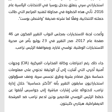
استخباراتي سري يتعلق بتدخل روسيا في الانتخابات الرئاسية عام
2016. تأتي هذه الخطوة في محاولة لتفنيد المزاعم التي طالت
حملته الانتخابية، وفقًا لما نشرته صحيفة "واشنطن بوست".
وأعدت لجنة الاستخبارات بمجلس النواب التقرير المكون من 46
صفحة عام 2017. صدر التقرير في 23 يوليو بأمر من مديرة
الاستخبارات الوطنية، تولسي غابارد، وبموافقة الرئيس ترامب.
جاء ذلك رغم اعتراضات وكالة المخابرات المركزية (CIA) وجهات
أمنية أخرى، التي أشارت إلى أن الوثيقة تحتوي على معلومات
حساسة حول مصادر بشرية وطرق تجسس سرية. وصف مسؤولون
استخباراتيون سابقون التقرير بأنه "الأكثر حساسية" خلال إدارة
ترامب، لاحتوائه على إشارات مباشرة إلى جواسيس أبلغوا عن
خطط الرئيس الروسي فلاديمير بوتين لدعم ترامب ضد المرشحة
الديمقراطية، هيلاري كلينتون.