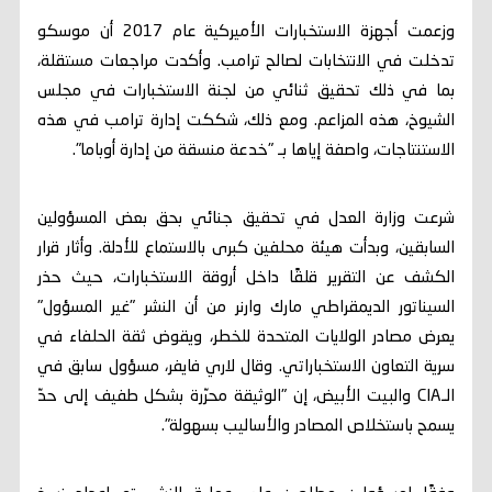
وزعمت أجهزة الاستخبارات الأميركية عام 2017 أن موسكو
تدخلت في الانتخابات لصالح ترامب. وأكدت مراجعات مستقلة،
بما في ذلك تحقيق ثنائي من لجنة الاستخبارات في مجلس
الشيوخ، هذه المزاعم. ومع ذلك، شككت إدارة ترامب في هذه
الاستنتاجات، واصفة إياها بـ "خدعة منسقة من إدارة أوباما".
شرعت وزارة العدل في تحقيق جنائي بحق بعض المسؤولين
السابقين، وبدأت هيئة محلفين كبرى بالاستماع للأدلة. وأثار قرار
الكشف عن التقرير قلقًا داخل أروقة الاستخبارات، حيث حذر
السيناتور الديمقراطي مارك وارنر من أن النشر "غير المسؤول"
يعرض مصادر الولايات المتحدة للخطر، ويقوض ثقة الحلفاء في
سرية التعاون الاستخباراتي. وقال لاري فايفر، مسؤول سابق في
الـCIA والبيت الأبيض، إن "الوثيقة محرّرة بشكل طفيف إلى حدّ
يسمح باستخلاص المصادر والأساليب بسهولة".