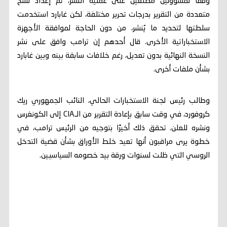
وفقًا لمسؤولين مطلعين على عملية النشر، تم إعداد نسخ
متعددة من التقرير بدرجات تحرير مختلفة، لكن غابارد استخدمت
سلطتها لتحديد ما يُنشر، من دون الحاجة لموافقة الأجهزة
الاستخباراتية الأخرى. قال أحدهم إن ترامب وافق على نشر
النسخة النهائية بدون تعديل، رغم خلافات سابقة بينه وبين غابارد
بشأن ملفات أخرى.
وطالب رئيس لجنة الاستخبارات الحالي، النائب الجمهوري ريك
كروفورد، في وقت سابق بإعادة التقرير من الـCIA إلى الكونغرس
ونشره للعلن. تحقق ذلك أخيرًا بتوجيه من الرئيس ترامب، في
خطوة يرى مراقبون أنها تعيد خلط الأوراق بشأن قضية التدخل
الروسي التي ظلت لسنوات ورقة بيد خصومه السياسيين.