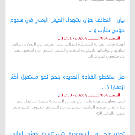
بيان - التحالف يعزي بشهداء الجيش اليمني في هجوم
حوثي بمأرب و ...
الخميس/06/أغسطس/2026 - 11:51 م
أعربت قيادة القوات المشتركة للتحالف لدعم الشرعية في اليمن عن خالص
تعازيها ومواساتها للحكومة اليمنية والشعب اليمني، في استشهاد عدد
من منتسبي القوات الم
هل ستخطو القيادة الجديدة بلحج نحو مستقبل أكثر
ازدهارا ؟ ...
الخميس/06/أغسطس/2026 - 11:33 م
لحج.. مشاريع تنموية واعدة في عدد من المديريات شهدت محافظة لحج
خلال الايام القليلة الماضية افتتاح عدد من المشاريع التنموية اهمها فيما
يتعلق بالجانب الت
تحذير عاجل من السعودية بشأن تنسيق حوثي إيراني