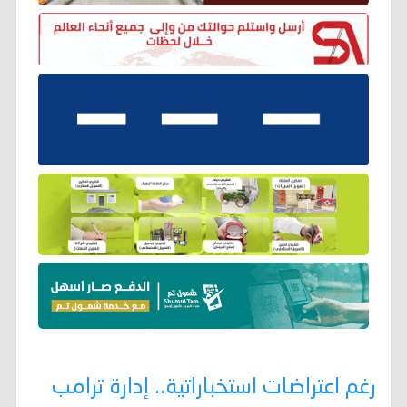
رغم اعتراضات استخباراتية.. إدارة ترامب