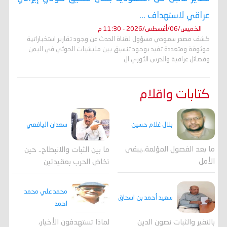
عراقي لاستهداف ...
الخميس/06/أغسطس/2026 - 11:30 م
كشف مصدر سعودي مسؤول لقناة الحدث عن وجود تقارير استخباراتية
موثوقة ومتعددة تفيد بوجود تنسيق بين مليشيات الحوثي في اليمن
وفصائل عراقية والحرس الثوري ال
كتابات واقلام
بلال غلام حسين
سعدان اليافعي
ما بعد الفصول المؤلمة..يبقى
ما بين الثبات والانبطاح.. حين
الأمل
تخاض الحرب بعقيدتين
محمد علي محمد
سعيد أحمد بن اسحاق
احمد
لماذا تستهدفون الأخيار،
بالنفير والثبات نصون الدين