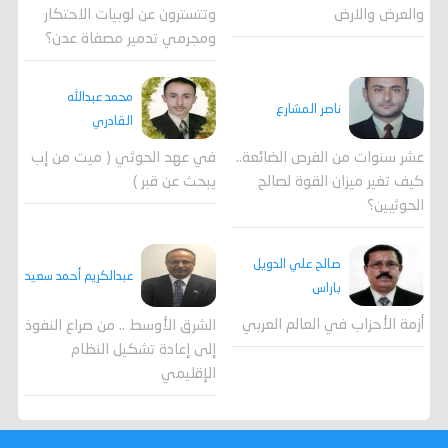
وتتسترون عن لوبيات الاحتكار
والعرض والارض
ومجرمي تدمير مصفاة عدن؟
محمد عبدالله
ناصر المشارع
القادري
عشر سنوات من الفرص الضائعة..
في عهد الحوثي ( ميت من إب
كيف تغير ميزان القوة لصالح
يبحث عن قبر )
الحوثيين؟
صالح علي الدويل
عبدالكريم أحمد سعيد
باراس
أزمة الأحزاب في العالم العربي
الشرق الأوسط .. من صراع النفوذ
إلى إعادة تشكيل النظام
الإقليمي