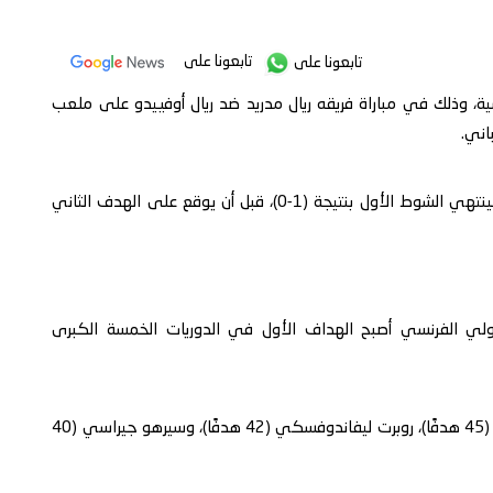
تابعونا على
تابعونا على
ية، وذلك في مباراة فريقه ريال مدريد ضد ريال أوفييدو على ملعب
اني.
ومنح مبابي الأبيض الملكي الأفضلية في الدقيقة 37، لينتهي الشوط الأول بنتيجة (1-0)، قبل أن يوقع على الهدف الثاني
ي الفرنسي أصبح الهداف الأول في الدوريات الخمسة الكبرى
ورفع مبابي رصيده إلى 47 هدفًا، متفوقًا على هاري كين (45 هدفًا)، روبرت ليفاندوفسكي (42 هدفًا)، وسيرهو جيراسي (40