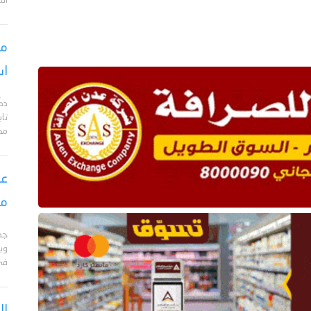
الت
مس
اس
دك
تا
مح
عق
مأ
جد
وبا
في 
ال