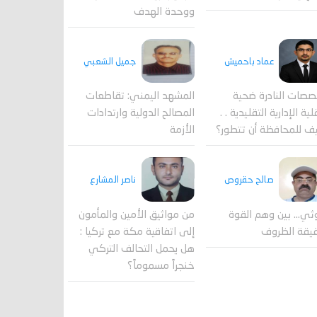
ووحدة الهدف
جميل الشعبي
عماد باحميش
المشهد اليمني: تقاطعات
صصات النادرة ضحية
المصالح الدولية وارتدادات
ية الإدارية التقليدية . .
الأزمة
ف للمحافظة أن تتطور؟
صالح حقروص
ناصر المشارع
ثي... بين وهم القوة
من مواثيق الأمين والمأمون
يقة الظروف
إلى اتفاقية مكة مع تركيا :
هل يحمل التحالف التركي
خنجراً مسموماً؟