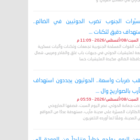
جاري في الساحل الغربي. و
يّرات الجنوب تضرب الحوثيين في الضالع..
تهداف دقيق لثكنات ...
السبت/08/أغسطس/2026 - 11:09 م
ّت القوات المسلحة الجنوبية تجمعات وثكنات وآليات عسكرية
بعة لمليشيات الحوثي في جبهات باب غلق والفاخر ومريس، شمال
افظة الضالع، مكبدة المليشيات خسا
ب ضربات واسعة.. الحوثيون يجددون استهداف
رب بالصواريخ وال ...
السبت/08/أغسطس/2026 - 05:59 م
دت جماعة الحوثي، عصر اليوم السبت، قصفها الصاروخي
لطائرات المسيّرة على مدينة مأرب، مستهدفة عددًا من المواقع
المدينة، وفقًا لما أورده التلفزيون
يمن اليوم يواجه خطراً متزايداً من العودة إلى