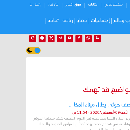
مجتمع مدني
كتابات
فريق التحرير
من نحن
إتصل بنا
ب وعالم
إجتماعيات
قضايا
رياضة
ثقافة
واضيع قد تهمك
ف حوثي يطال ميناء المخا ...
الأحد/09/أغسطس/2026 - 11:54 ص
رض ميناء المخا بمحافظة تعز، اليوم، لقصف شنته مليشيا الحوثي
رهابية، في هجوم جديد يهدد أحد أبرز المرافق الحيوية والنشاط