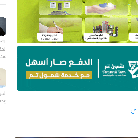
التخ
العقل
فكي
الحو
وحق
ئي