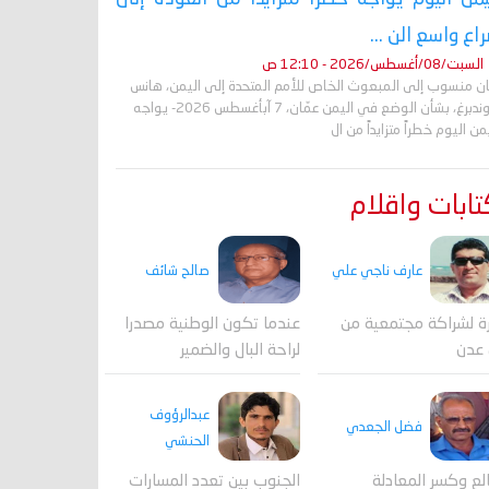
اع واسع الن ...
السبت/08/أغسطس/2026 - 12:10 ص
ان منسوب إلى المبعوث الخاص للأمم المتحدة إلى اليمن، هانس
غروندبرغ، بشأن الوضع في اليمن عمّان، 7 آبأغسطس 2026- يواجه
من اليوم خطراً متزايداً من ال
ابات واقلام
عارف ناجي علي
صالح شائف
ة لشراكة مجتمعية من
عندما تكون الوطنية مصدرا
 عدن
لراحة البال والضمير
عبدالرؤوف
فضل الجعدي
الحنشي
لع وكسر المعادلة
الجنوب بين تعدد المسارات