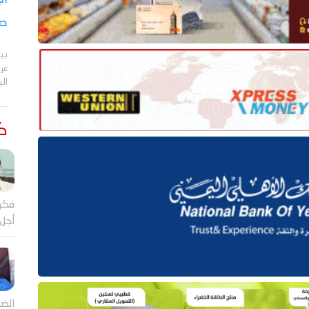
صر
بي
الي
كت
فكر
أجل
الضا