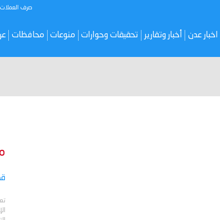
صرف العملات
اخبار عدن
أخبار وتقارير
تحقيقات وحوارات
منوعات
محافظات
عر
م
قص
تع
الإ